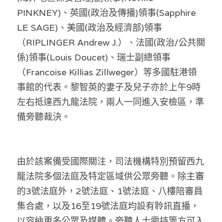
PINKNEY)、英國(政治及傳播)領事(Sapphire 
LE SAGE)、美國(政治及經濟部)領事
（RIPLINGER Andrew J.）、法國(政治/公共關
係)領事(Louis Doucet)、瑞士副總領事
（Francoise Killias Zillweger）等多國駐港領
事館的代表。黎智英的妻子及兒子亦於上午9時
左右抵達西九龍法院，兩人一同進入安檢區，準
備旁聽裁決。
由於該案備受國際關注，司法機構特別預留西九
龍法院多個法庭及特定區域供公眾旁聽。除主審
的3號法庭外，2號法庭、1號法庭、八樓陪審員
集合處，以及16至19號法庭均設有聆訊直播，
以容納更多公眾及媒體。旁聽人士需持籌方可入