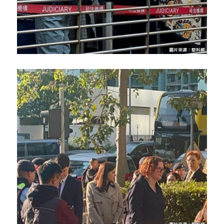
林伯強專欄
條款及細則
馮煒光專欄
關於我們
趙處機專欄
KOL 精選
大衛sir專欄
曾子晴 - 晴深直說
龔靜儀大律師專欄
陳貴春大律師專欄
陳子遷律師專欄
羅浚軒專欄