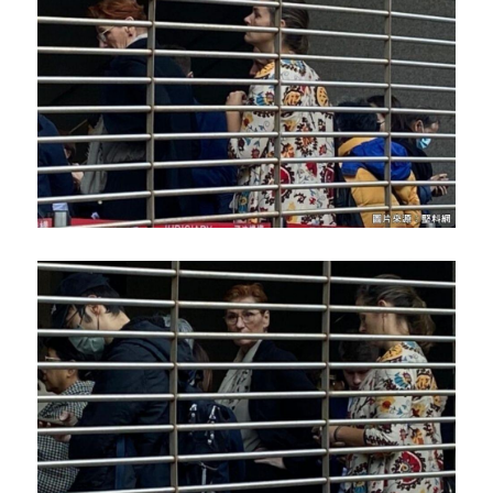
反華推手你要知
KOL 專欄
反華推手懶人包
民主派騙案十式
絕密法庭檔案
林淑芳專欄
反華推手起底
屈穎妍專欄
生活
醫院口岸爆炸案
美西霸凌內幕
朱庭萱專欄
屠龍小隊案
關於我們
吃喝玩指南
美西極權主義
莫綺琪專欄
黎智英案審訊
休閒好介紹
人才招聘
搜索
真相直擊
黃萬成專欄
支聯會案
親子
投稿熱線
繁體中文
極端暴恐實錄
招國偉專欄
35+顛覆案
花生仔漫畫週記
商戶合作
繁體中文
高松傑專欄
支持讚助
English