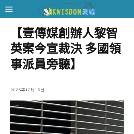
主頁
【壹傳媒創辦人黎智
世界盃
英案今宣裁決 多國領
伊美戰爭
事派員旁聽】
黎智英案
宏福火災
正本清源•黎智英案
美西媒體謊言實錄
2025年12月15日
港聞
宏福‧革新
宏福苑聽證會
中國
宏福火災正視聽
國際
記錄．宏福苑火災
娛樂