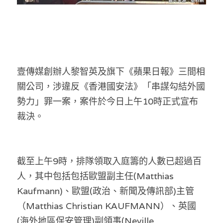
溫志倫專欄
汪明欣專欄
張美雄專欄
壹傳媒創辦人黎智英及旗下《蘋果日報》三間相
莊豪鋒專欄
關公司，涉違反《香港國安法》「串謀勾結外國
勢力」罪一案，案件於今日上午10時正式宣布
香港科技專上書院｜專欄
裁決。
截至上午9時，排隊領取入庭籌的人數已超過百
人，其中包括包括歐盟副主任(Matthias 
Kaufmann)、歐盟(政治、新聞及傳訊部)主管
（Matthias Christian KAUFMANN）、英國
(海外地區保安管理)副領事(Neville 