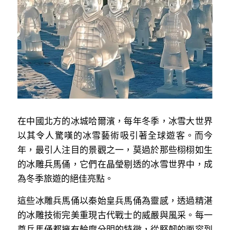
林伯強專欄
條款及細則
馮煒光專欄
關於我們
趙處機專欄
KOL 精選
大衛sir專欄
在中國北方的冰城哈爾濱，每年冬季，冰雪大世界
曾子晴 - 晴深直說
以其令人驚嘆的冰雪藝術吸引著全球遊客。而今
龔靜儀大律師專欄
年，最引人注目的景觀之一，莫過於那些栩栩如生
的冰雕兵馬俑，它們在晶瑩剔透的冰雪世界中，成
陳貴春大律師專欄
為冬季旅遊的絕佳亮點。
陳子遷律師專欄
這些冰雕兵馬俑以秦始皇兵馬俑為靈感，透過精湛
的冰雕技術完美重現古代戰士的威嚴與風采。每一
羅浚軒專欄
尊兵馬俑都擁有輪廓分明的特徵，從堅韌的面容到