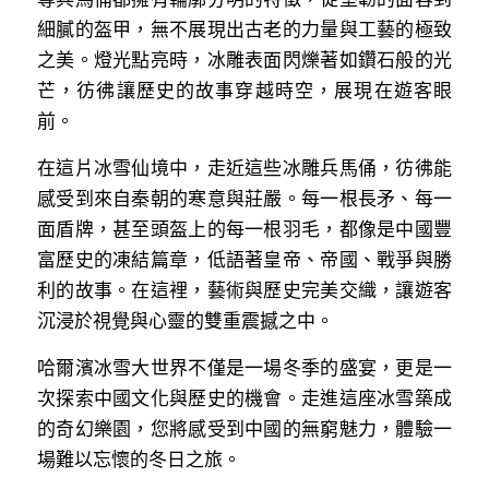
溫志倫專欄
細膩的盔甲，無不展現出古老的力量與工藝的極致
之美。燈光點亮時，冰雕表面閃爍著如鑽石般的光
汪明欣專欄
芒，彷彿讓歷史的故事穿越時空，展現在遊客眼
前。
張美雄專欄
在這片冰雪仙境中，走近這些冰雕兵馬俑，彷彿能
莊豪鋒專欄
感受到來自秦朝的寒意與莊嚴。每一根長矛、每一
香港科技專上書院｜專欄
面盾牌，甚至頭盔上的每一根羽毛，都像是中國豐
富歷史的凍結篇章，低語著皇帝、帝國、戰爭與勝
利的故事。在這裡，藝術與歷史完美交織，讓遊客
沉浸於視覺與心靈的雙重震撼之中。
哈爾濱冰雪大世界不僅是一場冬季的盛宴，更是一
次探索中國文化與歷史的機會。走進這座冰雪築成
的奇幻樂園，您將感受到中國的無窮魅力，體驗一
場難以忘懷的冬日之旅。