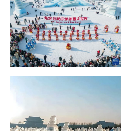
反華推手你要知
KOL 專欄
反華推手懶人包
民主派騙案十式
絕密法庭檔案
林淑芳專欄
反華推手起底
屈穎妍專欄
生活
醫院口岸爆炸案
美西霸凌內幕
朱庭萱專欄
屠龍小隊案
關於我們
吃喝玩指南
美西極權主義
莫綺琪專欄
黎智英案審訊
休閒好介紹
人才招聘
搜索
真相直擊
黃萬成專欄
支聯會案
親子
投稿熱線
繁體中文
極端暴恐實錄
招國偉專欄
35+顛覆案
花生仔漫畫週記
商戶合作
繁體中文
高松傑專欄
支持讚助
English