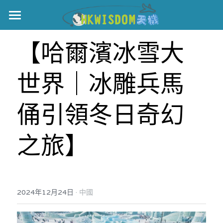
主頁
【哈爾濱冰雪大
世界盃
世界｜冰雕兵馬
伊美戰爭
黎智英案
俑引領冬日奇幻
宏福火災
正本清源•黎智英案
之旅】
美西媒體謊言實錄
港聞
宏福‧革新
宏福苑聽證會
中國
·
2024年12月24日
中國
宏福火災正視聽
國際
記錄．宏福苑火災
娛樂