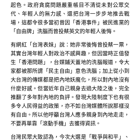
起色。政府貪腐問題嚴重帳目不清從未對公眾交
代、年輕人的無力感、還把台灣一步步地推去戰
場，這都令很多當初曾因「香港事件」被民進黨的
「自由牌」洗腦而曾投蔡英文的年輕人後悔。
有網紅「台灣表妹」說：她非常後悔曾投蔡一票，
其實台灣年輕人對政治不感興趣，但因當時正值發
生「香港問題」，台媒鋪天蓋地的洗腦報道，令大
家都被那所謂「民主自由」意色洗腦；加上從小到
大台灣的傳媒都是把內地妖魔化，所以對內地沒有
什麼好感。但當近年自己親身去過大陸之後，完全
推翻了多年對內地的負評。發現大陸制度下也有很
多令人民得益的政策，亦不如台灣媒體所說那樣沒
有自由。所以他呼籲台灣人應多親身到內地走走，
不要再單靠「滾動手機」去獲得資訊。
台灣民眾大致認為，今次大選是「戰爭與和平」、