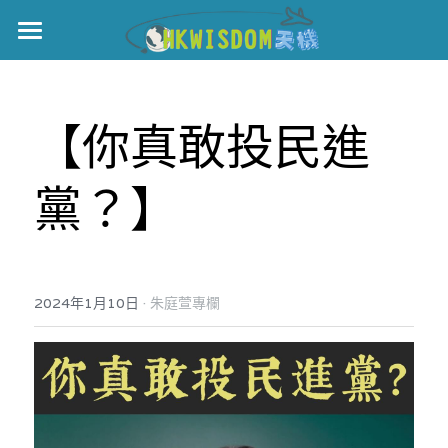
主頁
世界盃
【你真敢投民進
伊美戰爭
黨？】
黎智英案
宏福火災
正本清源•黎智英案
美西媒體謊言實錄
港聞
宏福‧革新
·
2024年1月10日
朱庭萱專欄
宏福苑聽證會
中國
宏福火災正視聽
國際
記錄．宏福苑火災
娛樂