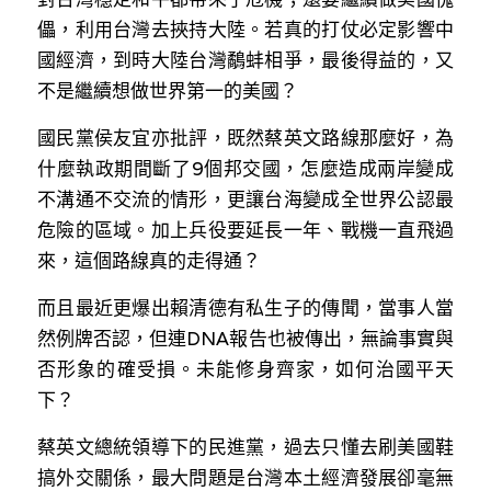
溫志倫專欄
儡，利用台灣去挾持大陸。若真的打仗必定影響中
國經濟，到時大陸台灣鷸蚌相爭，最後得益的，又
汪明欣專欄
不是繼續想做世界第一的美國？
張美雄專欄
國民黨侯友宜亦批評，既然蔡英文路線那麼好，為
什麼執政期間斷了9個邦交國，怎麼造成兩岸變成
莊豪鋒專欄
不溝通不交流的情形，更讓台海變成全世界公認最
香港科技專上書院｜專欄
危險的區域。加上兵役要延長一年、戰機一直飛過
來，這個路線真的走得通？
而且最近更爆出賴清德有私生子的傳聞，當事人當
然例牌否認，但連DNA報告也被傳出，無論事實與
否形象的確受損。未能修身齊家，如何治國平天
下？
蔡英文總統領導下的民進黨，過去只懂去刷美國鞋
搞外交關係，最大問題是台灣本土經濟發展卻毫無