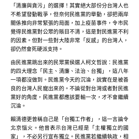
「清廉與貪污」的選擇！其實絕大部份分台灣人也
不希望發動戰爭，但奈何民進黨的舉動，卻把兩岸
關係推向非常緊張的局面，加上疫苗事件，令市民
覺得民進黨對公眾的賬目不清，這是對民進黨不利
的因素。但對一些對大陸非常「反感」的台灣人，
卻仍然會死硬派支持。
由民進黨跳出來的民眾黨侯選人柯文哲說：民進黨
的四大理念「民主、清廉、法治、台獨」，這八年
一項都沒做到。民進黨今天的沉淪，說實在是被善
良的台灣人民寵出來的。不論從對台灣或者對民進
黨好的角度，民進黨都應該要輸一次，才不會繼續
沉淪。
賴清德更曾稱自己是「台獨工作者」，這一言論令
北京惱火。他曾表示台灣已經是「主權獨立的國
家」，不必另行宣布獨立。民進黨若繼續執政，相