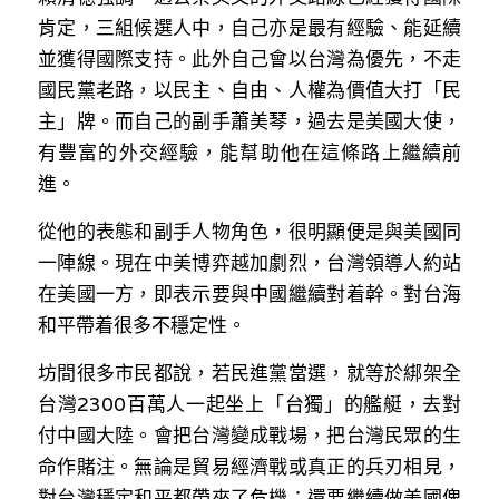
林伯強專欄
條款及細則
肯定，三組候選人中，自己亦是最有經驗、能延續
並獲得國際支持。此外自己會以台灣為優先，不走
馮煒光專欄
關於我們
國民黨老路，以民主、自由、人權為價值大打「民
趙處機專欄
主」牌。而自己的副手蕭美琴，過去是美國大使，
有豐富的外交經驗，能幫助他在這條路上繼續前
KOL 精選
進。
大衛sir專欄
從他的表態和副手人物角色，很明顯便是與美國同
一陣線。現在中美博弈越加劇烈，台灣領導人約站
曾子晴 - 晴深直說
在美國一方，即表示要與中國繼續對着幹。對台海
龔靜儀大律師專欄
和平帶着很多不穩定性。
陳貴春大律師專欄
坊間很多市民都說，若民進黨當選，就等於綁架全
台灣2300百萬人一起坐上「台獨」的艦艇，去對
陳子遷律師專欄
付中國大陸。會把台灣變成戰場，把台灣民眾的生
命作賭注。無論是貿易經濟戰或真正的兵刃相見，
羅浚軒專欄
對台灣穩定和平都帶來了危機；還要繼續做美國傀