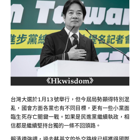
反華推手你要知
KOL 專欄
反華推手懶人包
民主派騙案十式
絕密法庭檔案
林淑芳專欄
反華推手起底
屈穎妍專欄
生活
醫院口岸爆炸案
美西霸凌內幕
朱庭萱專欄
屠龍小隊案
關於我們
吃喝玩指南
美西極權主義
莫綺琪專欄
黎智英案審訊
休閒好介紹
人才招聘
搜索
台灣大選於1月13號舉行，但今屆局勢顯得特別混
真相直擊
黃萬成專欄
支聯會案
親子
投稿熱線
繁體中文
亂，國會方面各黨也有不同目標，更有一些小黨面
極端暴恐實錄
招國偉專欄
35+顛覆案
花生仔漫畫週記
商戶合作
繁體中文
臨生死存亡關鍵一戰。如果是民進黨繼續執政，相
信都是繼續堅持台獨的一條不回頭路。
高松傑專欄
支持讚助
English
賴清德強調，過去蔡英文的外交路線已經獲得國際