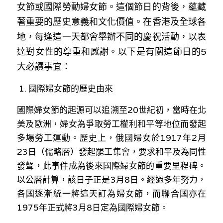
林伯強專欄
女節或國際勞動婦女節。這個節日的背後，蘊藏
條款及細則
著重要的歷史意義和文化價值。在香港及全球各
馮煒光專欄
關於我們
地，每逢這一天都會舉辦不同的慶祝活動，以表
趙處機專欄
達對女性的尊重和感謝。以下是有關這節日的5
大必讀事宜：
KOL 精選
1. 國際婦女節的歷史由來
大衛sir專欄
國際婦女節的起源可以追溯至20世紀初，當時在北
曾子晴 - 晴深直說
美及歐洲，婦女為爭取勞工權利和平等地位而發起
多場勞工運動。歷史上，俄國婦女於1917年2月
龔靜儀大律師專欄
23日（儒略曆）發起罷工集會，要求和平及為同性
陳貴春大律師專欄
發聲，此事件成為後來國際婦女節的重要里程碑。
以公曆計算，該日子正是3月8日。經過多年努力，
陳子遷律師專欄
各國逐漸統一將這天訂為婦女節，而聯合國亦在
1975年正式將3月8日定為國際婦女節。
羅浚軒專欄