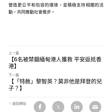
營造更公平和包容的環境，並積極支持相關的活
動，共同推動社會進步。
上一篇
【6名被禁錮緬甸港人獲救 平安返抵香
港】
下一篇
【「特赦」黎智英？莫非他是拜登的兒
子？】
返回網站