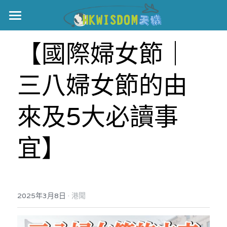
主頁
【國際婦女節｜
世界盃
三八婦女節的由
伊美戰爭
黎智英案
來及5大必讀事
宏福火災
正本清源•黎智英案
宜】
美西媒體謊言實錄
港聞
宏福‧革新
宏福苑聽證會
中國
·
2025年3月8日
港聞
宏福火災正視聽
國際
記錄．宏福苑火災
娛樂