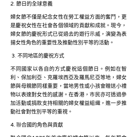
2
.
 節日的全球意義
溫志倫專欄
婦女節不僅是紀念女性在勞工權益方面的奮鬥，更
汪明欣專欄
是慶祝女性在社會各個領域的貢獻和成就。現今，
婦女節的慶祝形式已從過去的遊行示威，演變為表
張美雄專欄
揚女性角色的重要性及推動性別平等的活動。
莊豪鋒專欄
 3
.
 不同地區的慶祝方式
香港科技專上書院｜專欄
不同國家以各自的方式慶祝這個節日。例如在智
利、保加利亞、克羅埃西亞及羅馬尼亞等地，婦女
節與母親節同樣重要，當地男性或小孩會贈送小禮
物以表達對女性的感謝。在香港，市民亦可透過參
加活動或捐款支持相關的婦女權益組織，進一步推
動社會對性別平等的重視。
4. 
聯
合國的角色與貢獻