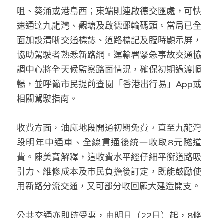
咀、葵涌或港島西；東端則連啟德交匯處，可快
溫志倫專欄
速通達九龍灣、觀塘及啟德郵輪碼頭。當局已全
汪明欣專欄
面加設清晰交通標誌、道路標記及臨時顯示屏，
協助駕駛者熟悉新路網。運輸署緊急事故交通協
張美雄專欄
調中心將全天候監察路面情況，確保初期過渡順
莊豪鋒專欄
暢，並呼籲市民提前查閱「香港出行易」App或
相關駕駛指南。
香港科技專上書院｜專欄
收費方面，油麻地段開通初期免費，直至九龍灣
段明年中通車、全線貫通後統一收取8元隧道
費。陳美寶解釋，這收費水平經仔細平衡道路吸
引力、維修成本及市民負擔後訂定，既能鼓勵使
用新路分流交通，又可部分收回龐大建造開支。
公共交通亦即時受惠，由明日（22日）起，8條