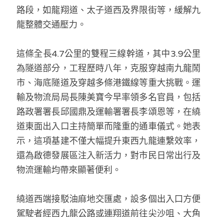
林伯強專欄
條款及細則
路段，如龍翔道、太子道西及界限街等，緩解九
龍整體交通壓力。
馮煒光專欄
關於我們
趙處機專欄
這條全長4.7公里的雙程三線幹道，其中3.9公里
為隧道部分，工程歷時八年，克服穿越南九龍鬧
KOL 精選
市、海底隧道及穿越多條港鐵線等重大挑戰。運
大衛sir專欄
輸及物流局局長陳美寶今早率領多名官員，包括
路政署署長邱國鼎及運輸署署長李頌恩等，在繞
曾子晴 - 晴深直說
道東面出入口主持簡單而隆重的通車儀式。她表
龔靜儀大律師專欄
示，這項基建不僅大幅提升東西九龍連繫效率，
還為啟德發展區注入新活力，對市民日常出行及
陳貴春大律師專欄
物流運輸均帶來顯著便利。 
陳子遷律師專欄
繞道西端接駁油麻地交匯處，設多個出入口方便
羅浚軒專欄
駕駛者經西九龍公路或連翔道前往尖沙咀、大角