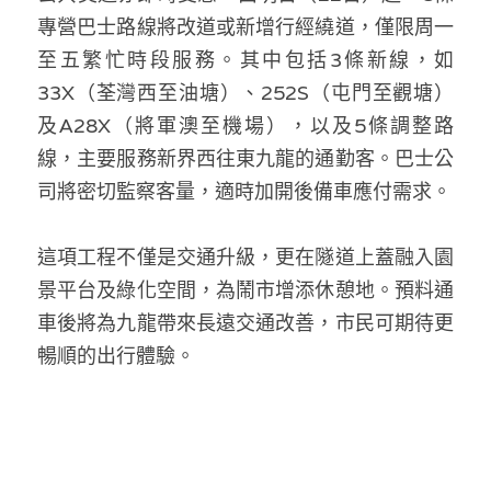
專營巴士路線將改道或新增行經繞道，僅限周一
至五繁忙時段服務。其中包括3條新線，如
33X（荃灣西至油塘）、252S（屯門至觀塘）
及A28X（將軍澳至機場），以及5條調整路
線，主要服務新界西往東九龍的通勤客。巴士公
司將密切監察客量，適時加開後備車應付需求。
這項工程不僅是交通升級，更在隧道上蓋融入園
景平台及綠化空間，為鬧市增添休憩地。預料通
車後將為九龍帶來長遠交通改善，市民可期待更
暢順的出行體驗。