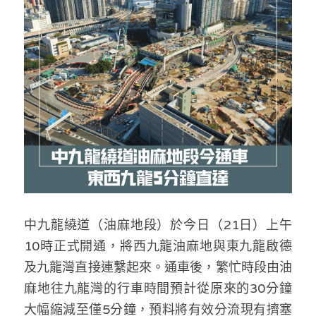
反華推手你要知
KOL 專欄
反華推手懶人包
民主派騙案十式
絕密法庭檔案
林淑芳專欄
反華推手起底
屈穎妍專欄
生活
醫院口岸爆炸案
美西霸凌內幕
朱庭萱專欄
屠龍小隊案
關於我們
吃喝玩指南
美西極權主義
莫綺琪專欄
黎智英案審訊
休閒好介紹
人才招聘
搜索
中九龍繞道（油麻地段）於今日（21日）上午
真相直擊
黃萬成專欄
支聯會案
親子
投稿熱線
繁體中文
10時正式開通，將西九龍油麻地與東九龍啟德
極端暴恐實錄
招國偉專欄
35+顛覆案
花生仔漫畫週記
商戶合作
繁體中文
及九龍灣直接連繫起來。通車後，繁忙時段由油
麻地往九龍灣的行車時間預計從原來的30分鐘
高松傑專欄
支持讚助
English
大幅縮減至僅5分鐘，預料將有效分流現有擠塞