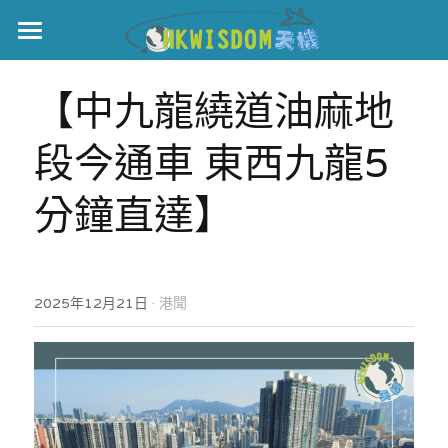
主頁
【中九龍繞道油麻地
世界盃
段今通車 東西九龍5
伊美戰爭
分鐘直達】
黎智英案
宏福火災
正本清源•黎智英案
美西媒體謊言實錄
港聞
宏福‧革新
·
2025年12月21日
港聞
宏福苑聽證會
中國
宏福火災正視聽
國際
記錄．宏福苑火災
娛樂