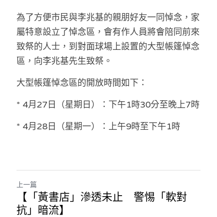
林伯強專欄
條款及細則
為了方便市民與李兆基的親朋好友一同悼念，家
馮煒光專欄
關於我們
屬特意設立了悼念區，會有作人員將會陪同前來
致祭的人士，到對面球場上設置的大型帳篷悼念
趙處機專欄
區，向李兆基先生致祭。
KOL 精選
大型帳篷悼念區的開放時間如下：
大衛sir專欄
* 4月27日（星期日）：下午1時30分至晚上7時
曾子晴 - 晴深直說
* 4月28日（星期一）：上午9時至下午1時
龔靜儀大律師專欄
陳貴春大律師專欄
陳子遷律師專欄
上一篇
【「黃書店」滲透未止 警惕「軟對
羅浚軒專欄
抗」暗流】