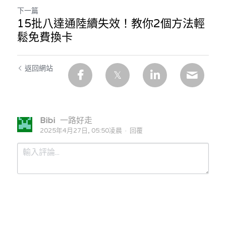
溫志倫專欄
下一篇
15批八達通陸續失效！教你2個方法輕
汪明欣專欄
鬆免費換卡
張美雄專欄
返回網站
莊豪鋒專欄
香港科技專上書院｜專欄
Bibi
一路好走
2025年4月27日, 05:50凌晨
·
回覆