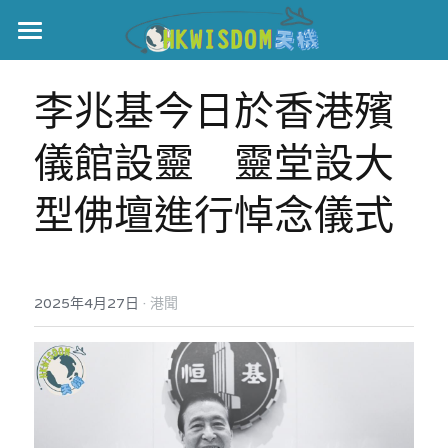
主頁
李兆基今日於香港殯
世界盃
儀館設靈　靈堂設大
伊美戰爭
型佛壇進行悼念儀式
黎智英案
宏福火災
正本清源•黎智英案
美西媒體謊言實錄
港聞
宏福‧革新
·
2025年4月27日
港聞
宏福苑聽證會
中國
宏福火災正視聽
國際
記錄．宏福苑火災
娛樂