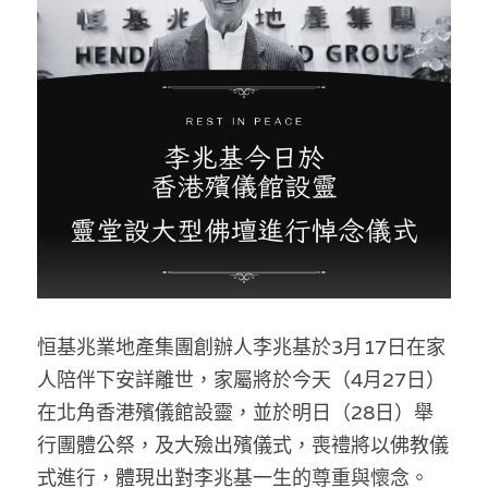
反華推手你要知
KOL 專欄
反華推手懶人包
民主派騙案十式
絕密法庭檔案
林淑芳專欄
反華推手起底
屈穎妍專欄
生活
醫院口岸爆炸案
美西霸凌內幕
朱庭萱專欄
屠龍小隊案
關於我們
吃喝玩指南
美西極權主義
莫綺琪專欄
黎智英案審訊
休閒好介紹
人才招聘
搜索
恒基兆業地產集團創辦人李兆基於3月17日在家
真相直擊
黃萬成專欄
支聯會案
親子
投稿熱線
繁體中文
人陪伴下安詳離世，家屬將於今天（4月27日）
極端暴恐實錄
招國偉專欄
35+顛覆案
花生仔漫畫週記
商戶合作
繁體中文
在北角香港殯儀館設靈，並於明日（28日）舉
行團體公祭，及大殮出殯儀式，喪禮將以佛教儀
高松傑專欄
支持讚助
English
式進行，體現出對李兆基一生的尊重與懷念。