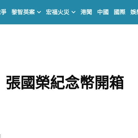
戰爭
黎智英案
宏福火災
港聞
中國
國際
娛
】張國榮紀念幣
開箱
選