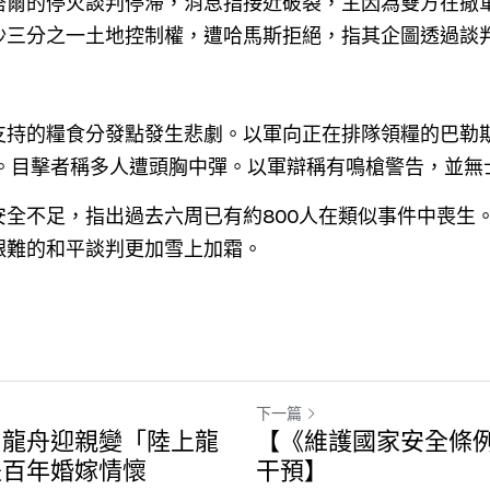
塔爾的停火談判停滯，消息指接近破裂，主因為雙方在撤
沙三分之一土地控制權，遭哈馬斯拒絕，指其企圖透過談
支持的糧食分發點發生悲劇。以軍向正在排隊領糧的巴勒
孺。目擊者稱多人遭頭胸中彈。以軍辯稱有鳴槍警告，並無
安全不足，指出過去六周已有約800人在類似事件中喪生
艱難的和平談判更加雪上加霜。
下一篇
】龍舟迎親變「陸上龍
【《維護國家安全條例
是百年婚嫁情懷
干預】