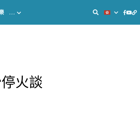
樂
…
沙停火談