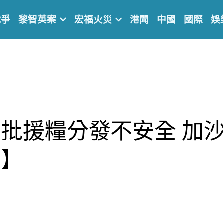
戰爭
黎智英案
宏福火災
港聞
中國
國際
娛
批援糧分發不安全 加
局】