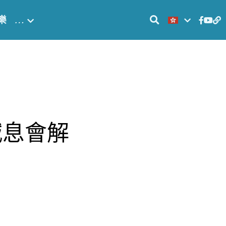
樂
…
減息會解