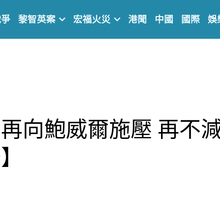
戰爭
黎智英案
宏福火災
港聞
中國
國際
娛
再向鮑威爾施壓 再不
務】