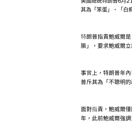
美國總統特朗普6月21
其為「笨蛋」、「白
特
朗普指責鮑威爾是
脹」，要求鮑威爾立
事
實
上，特朗普年內
普斥其為「不聰明的
面
對
指
責，鮑威爾僅
年，此前鮑威爾強調