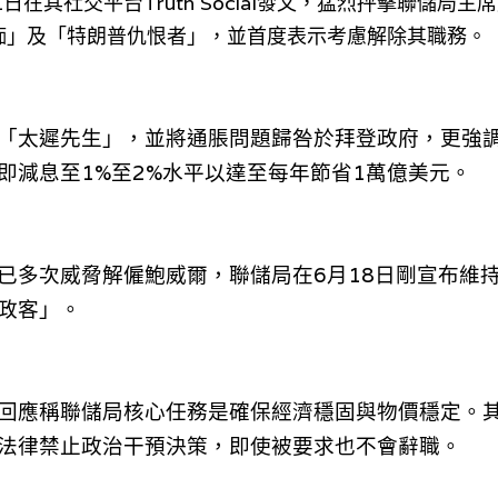
日在其社交平台Truth Social發文，猛烈抨擊聯儲局
痴」及「特朗普仇恨者」，並首度表示考慮解除其職務。
「太遲先生」，並將通脹問題歸咎於拜登政府，更強
即減息至1%至2%水平以達至每年節省1萬億美元。
已多次威脅解僱鮑威爾，聯儲局在6月18日剛宣布維
政客」。
回應稱聯儲局核心任務是確保經濟穩固與物價穩定。其
法律禁止政治干預決策，即使被要求也不會辭職。