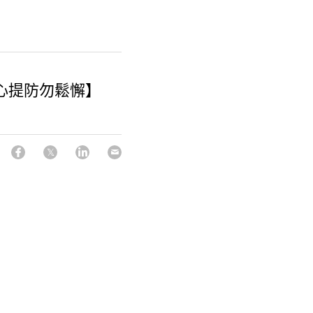
心提防勿鬆懈】