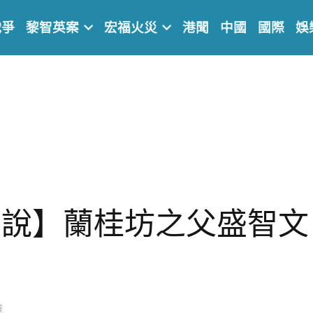
戰爭
黎智英案
宏福火災
港聞
中國
國際
娛
直說】蘭桂坊之父盛智文
選