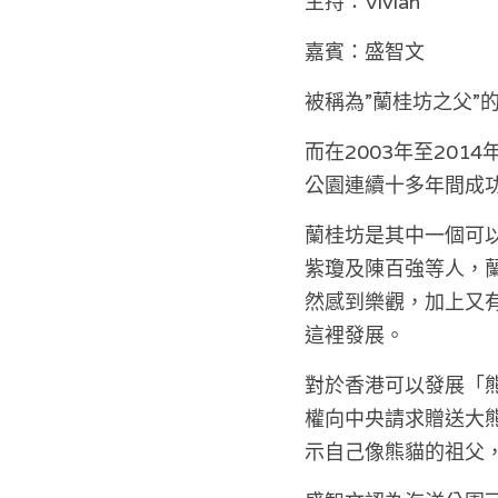
主持：Vivian
嘉賓：盛智文
被稱為”蘭桂坊之父”
而在2003年至20
公園連續十多年間成
蘭桂坊是其中一個可
紫瓊及陳百強等人，
然感到樂觀，加上又
這裡發展。
對於香港可以發展「
權向中央請求贈送大
示自己像熊貓的祖父