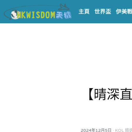
主頁
世界盃
伊美
【晴深
·
2024年12月5日
KOL 精