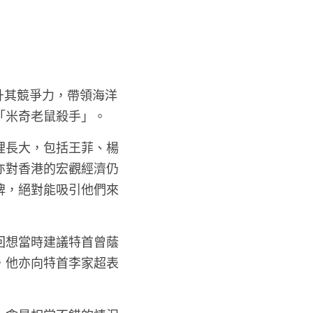
升其競爭力，帶領海洋
「米奇老鼠殺手」。
裡長大，包括王菲、楊
亦對香港的宏觀經濟仍
牌，絕對能吸引他們來
回想當時建議特首曾蔭
，他亦向特首李家超表