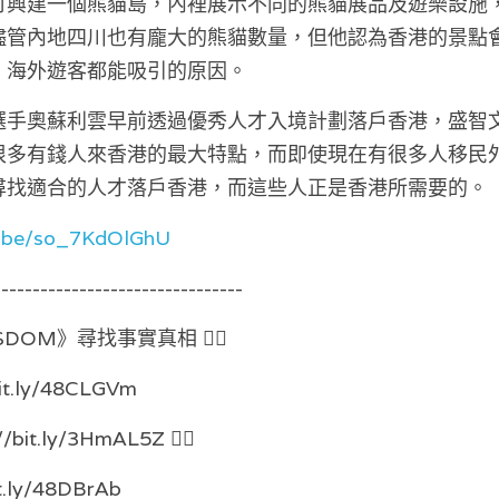
可興建一個熊貓島，內裡展示不同的熊貓展品及遊樂設施
儘管內地四川也有龐大的熊貓數量，但他認為香港的景點
，海外遊客都能吸引的原因。
選手奧蘇利雲早前透過優秀人才入境計劃落戶香港，盛智
很多有錢人來香港的最大特點，而即使現在有很多人移民
尋找適合的人才落戶香港，而這些人正是香港所需要的。
u.be/so_7KdOlGhU
-------------------------------- 
SDOM》尋找事實真相 👉🏻
bit.ly/48CLGVm 
://bit.ly/3HmAL5Z 👉🏻
it.ly/48DBrAb 