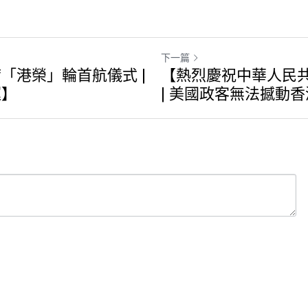
下一篇
「港榮」輪首航儀式 |
【熱烈慶祝中華人民共
運】
| 美國政客無法撼動