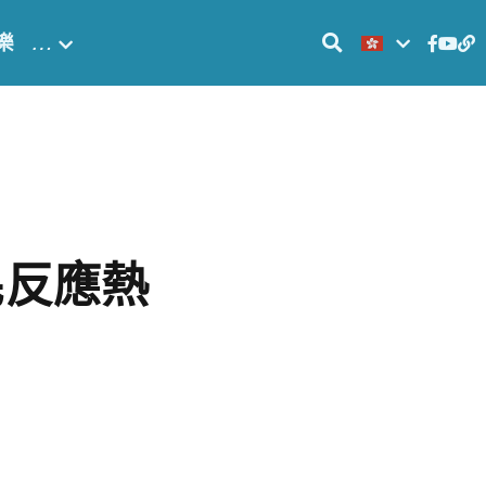
樂
…
民反應熱