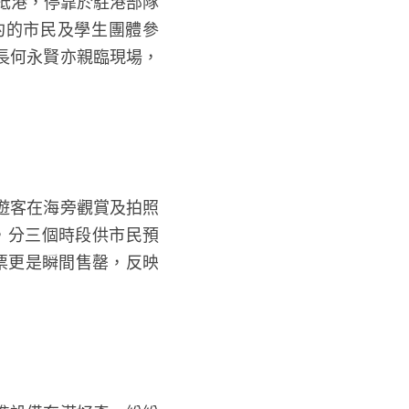
抵港，停靠於駐港部隊
約的市民及學生團體參
長何永賢亦親臨現場，
遊客在海旁觀賞及拍照
票，分三個時段供市民預
票更是瞬間售罄，反映