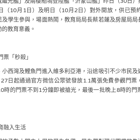
戚繼光艦」及兩棲船塢登陸艦「沂蒙山艦」昨日（30日）
日（10月1日）及明日（10月2日）對外開放，供已預
民及學生參與，場面熱鬧，教育局局長蔡若蓮及房屋局局
動的教育意義。
門票「秒殺」
、小西灣及鯉魚門進入維多利亞港，沿途吸引不少市民及
27日起通過官方微信公眾號發放1.1萬張免費參觀門
10時的門票不到1分鐘即被搶光，最後一批晚上8時的門
育融入生活