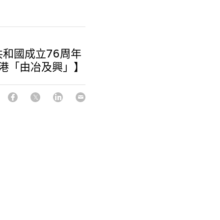
和國成立76周年
香港「由冶及興」】