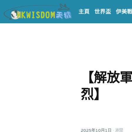
主頁
世界盃
伊美
【解放軍
烈】
·
2025年10月1日
港聞