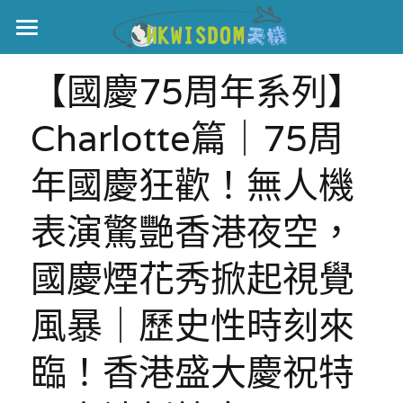
主頁
【國慶75周年系列】
世界盃
Charlotte篇｜75周
伊美戰爭
年國慶狂歡！無人機
黎智英案
表演驚艷香港夜空，
宏福火災
正本清源•黎智英案
國慶煙花秀掀起視覺
美西媒體謊言實錄
港聞
宏福‧革新
風暴｜歷史性時刻來
宏福苑聽證會
中國
宏福火災正視聽
國際
臨！香港盛大慶祝特
記錄．宏福苑火災
娛樂