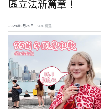
區立法新篇章！
反華推手你要知
KOL 專欄
反華推手懶人包
·
2024年9月29日
KOL 精選
民主派騙案十式
絕密法庭檔案
林淑芳專欄
反華推手起底
屈穎妍專欄
生活
醫院口岸爆炸案
美西霸凌內幕
朱庭萱專欄
屠龍小隊案
關於我們
吃喝玩指南
美西極權主義
莫綺琪專欄
黎智英案審訊
休閒好介紹
人才招聘
搜索
真相直擊
黃萬成專欄
支聯會案
親子
投稿熱線
繁體中文
極端暴恐實錄
招國偉專欄
35+顛覆案
花生仔漫畫週記
商戶合作
繁體中文
高松傑專欄
支持讚助
English