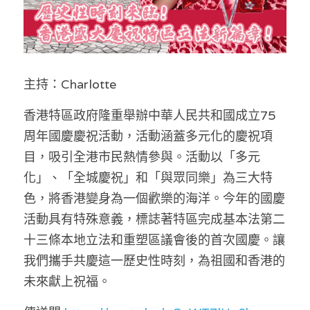
林伯強專欄
條款及細則
馮煒光專欄
關於我們
趙處機專欄
主持：Charlotte
KOL 精選
香港特區政府隆重舉辦中華人民共和國成立75
大衛sir專欄
周年國慶慶祝活動，活動涵蓋多元化的慶祝項
目，吸引全港市民熱情參與。活動以「多元
曾子晴 - 晴深直說
化」、「全城慶祝」和「與眾同樂」為三大特
色，將香港變身為一個歡樂的海洋。今年的國慶
龔靜儀大律師專欄
活動具有特殊意義，標誌著特區完成基本法第二
陳貴春大律師專欄
十三條本地立法和重塑區議會後的首次國慶。讓
我們攜手共慶這一歷史性時刻，為祖國和香港的
陳子遷律師專欄
未來獻上祝福。
羅浚軒專欄