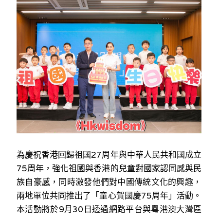
反華推手你要知
KOL 專欄
反華推手懶人包
民主派騙案十式
絕密法庭檔案
林淑芳專欄
反華推手起底
屈穎妍專欄
生活
醫院口岸爆炸案
美西霸凌內幕
朱庭萱專欄
屠龍小隊案
關於我們
吃喝玩指南
美西極權主義
莫綺琪專欄
黎智英案審訊
休閒好介紹
人才招聘
搜索
為慶祝香港回歸祖國27周年與中華人民共和國成立
真相直擊
黃萬成專欄
支聯會案
親子
投稿熱線
繁體中文
75周年，強化祖國與香港的兒童對國家認同感與民
極端暴恐實錄
招國偉專欄
35+顛覆案
花生仔漫畫週記
商戶合作
繁體中文
族自豪感，同時激發他們對中國傳統文化的興趣，
兩地單位共同推出了「童心賀國慶75周年」活動。
高松傑專欄
支持讚助
English
本活動將於9月30日透過網路平台與粵港澳大灣區