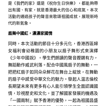
是《我們的家》還是《祝你生日快樂》，都能夠帶
出有國、有家，就是香港最大的信心和底氣。本次
活動的通過孩子的聲音來歌頌祖國成就，展現新時
代的新氣象。
扇舞中國紅，濃濃家國情
同時，本次活動的節目十分多元化，香港西區婦
女福利會幼稚園的小朋友以扇子舞形式來演繹
《少年中國說》。學生們朗讀的聲音鏗鏘有力，
舞蹈動作威武利落。配合中國風扇子的舞動，一
把把紅扇子如同朵朵鮮花在舞台上綻放，在舞動
的扇子中感受中華文化的魅力。發起人温志倫校
長期望未來有更多有心人能引領學生全面認識國
情，珍視歷史和文化，並了解國家發展的機遇及
「一國兩制」賦予香港的優勢，一起為祖國昌盛