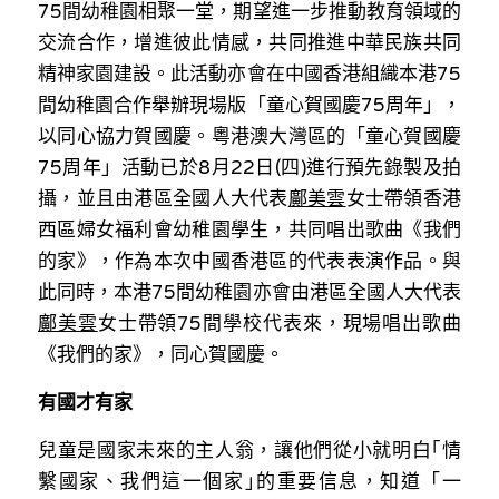
75間幼稚園相聚一堂，期望進一步推動教育領域的
林伯強專欄
條款及細則
交流合作，增進彼此情感，共同推進中華民族共同
馮煒光專欄
關於我們
精神家園建設。此活動亦會在中國香港組織本港75
間幼稚園合作舉辦現場版「童心賀國慶75周年」，
趙處機專欄
以同心協力賀國慶。粵港澳大灣區的「童心賀國慶
KOL 精選
75周年」活動已於8月22日(四)進行預先錄製及拍
攝，並且由港區全國人大代表
鄺美雲
女士帶領香港
大衛sir專欄
西區婦女福利會幼稚園學生，共同唱出歌曲《我們
的家》，作為本次中國香港區的代表表演作品。與
曾子晴 - 晴深直說
此同時，本港75間幼稚園亦會由港區全國人大代表
龔靜儀大律師專欄
鄺美雲
女士帶領75間學校代表來，現場唱出歌曲
《我們的家》，同心賀國慶。
陳貴春大律師專欄
有國才有家
陳子遷律師專欄
兒童是國家未來的主人翁，讓他們從小就明白｢情
羅浚軒專欄
繫國家、我們這一個家｣的重要信息，知道「一