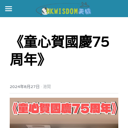
主頁
世界盃
《童心賀國慶75
伊美戰爭
周年》
黎智英案
宏福火災
正本清源•黎智英案
美西媒體謊言實錄
港聞
宏福‧革新
·
2024年8月27日
港聞
宏福苑聽證會
中國
宏福火災正視聽
國際
記錄．宏福苑火災
娛樂