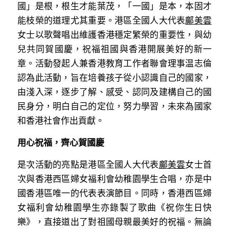
國」是根，根生才能葉茂，「一國」是本，本固才
溫志倫專欄
能枝榮的道理尤其重要。港區全國人大代表
鄺美雲
女士以歌聲唱出維護香港穩定繁榮的重要性，與幼
汪明欣專欄
兒共同賀國慶，祝福祖國與香港開展美好的新一
張美雄專欄
章。活動發起人兼香港教育工作者聯會理事温志倫
認為此活動，旨在培養孩子從小認識自己的國家，
莊豪鋒專欄
由淺入深，逐步了解、感受、認同及建構自己的國
香港科技專上書院｜專欄
民身分，明白自己的定位，努力學習，未來為國家
和香港社會作出貢獻。
用心祝福，齊心賀國慶
是次活動的亮點是港區全國人大代表
鄺美雲
女士首
次與香港西區婦女福利會幼稚園學生合唱，亦是中
國香港區唯一的代表表演節目。同時，香港西區婦
女福利會幼稚園學生亦錄製了歌曲《祝你生日快
樂》，直接道出了對祖國母親最美好的祝福。無論