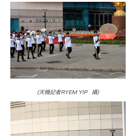
溫志倫專欄
汪明欣專欄
張美雄專欄
莊豪鋒專欄
香港科技專上書院｜專欄
(天機記者RYEM YIP   攝)