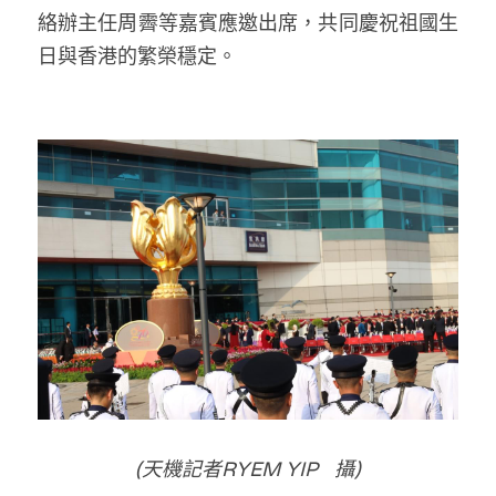
林伯強專欄
條款及細則
絡辦主任周霽等嘉賓應邀出席，共同慶祝祖國生
日與香港的繁榮穩定。
馮煒光專欄
關於我們
趙處機專欄
KOL 精選
大衛sir專欄
曾子晴 - 晴深直說
龔靜儀大律師專欄
陳貴春大律師專欄
陳子遷律師專欄
(天機記者RYEM YIP   攝)
羅浚軒專欄