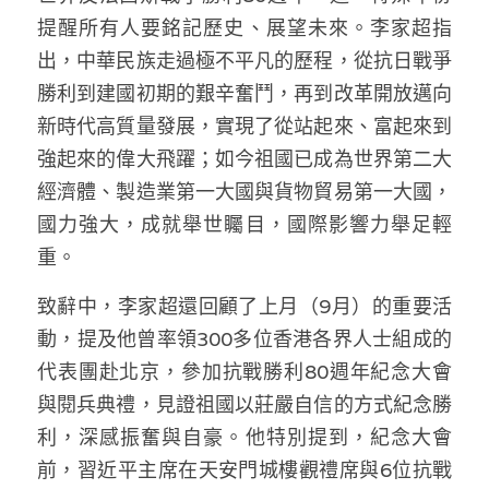
提醒所有人要銘記歷史、展望未來。李家超指
出，中華民族走過極不平凡的歷程，從抗日戰爭
勝利到建國初期的艱辛奮鬥，再到改革開放邁向
新時代高質量發展，實現了從站起來、富起來到
強起來的偉大飛躍；如今祖國已成為世界第二大
經濟體、製造業第一大國與貨物貿易第一大國，
國力強大，成就舉世矚目，國際影響力舉足輕
重。
致辭中，李家超還回顧了上月（9月）的重要活
動，提及他曾率領300多位香港各界人士組成的
代表團赴北京，參加抗戰勝利80週年紀念大會
與閱兵典禮，見證祖國以莊嚴自信的方式紀念勝
利，深感振奮與自豪。他特別提到，紀念大會
前，習近平主席在天安門城樓觀禮席與6位抗戰