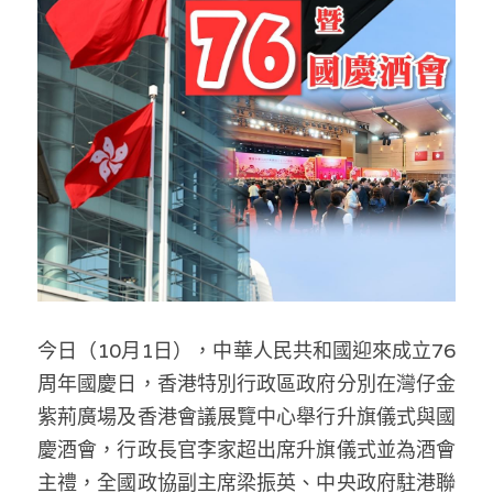
反華推手你要知
KOL 專欄
反華推手懶人包
民主派騙案十式
絕密法庭檔案
林淑芳專欄
反華推手起底
屈穎妍專欄
生活
醫院口岸爆炸案
美西霸凌內幕
朱庭萱專欄
屠龍小隊案
關於我們
吃喝玩指南
美西極權主義
莫綺琪專欄
黎智英案審訊
休閒好介紹
人才招聘
搜索
今日（10月1日），中華人民共和國迎來成立76
真相直擊
黃萬成專欄
支聯會案
親子
投稿熱線
繁體中文
周年國慶日，香港特別行政區政府分別在灣仔金
極端暴恐實錄
招國偉專欄
35+顛覆案
花生仔漫畫週記
商戶合作
繁體中文
紫荊廣場及香港會議展覽中心舉行升旗儀式與國
慶酒會，行政長官李家超出席升旗儀式並為酒會
高松傑專欄
支持讚助
English
主禮，全國政協副主席梁振英、中央政府駐港聯