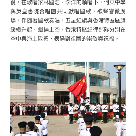
後，在歌唱家林國浩、李洋的領唱下，何東中學
與英皇書院合唱團共同獻唱國歌，歌聲響徹廣
場，伴隨著國歌奏唱，五星紅旗與香港特區區旗
緩緩升起、飄揚上空，香港特區紀律部隊分別在
空中與海上敬禮，表達對祖國的崇敬與祝福。