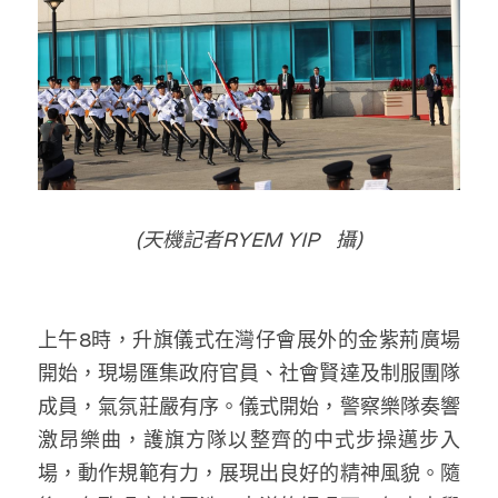
(天機記者RYEM YIP   攝)
上午8時，升旗儀式在灣仔會展外的金紫荊廣場
開始，現場匯集政府官員、社會賢達及制服團隊
成員，氣氛莊嚴有序。儀式開始，警察樂隊奏響
激昂樂曲，護旗方隊以整齊的中式步操邁步入
場，動作規範有力，展現出良好的精神風貌。隨