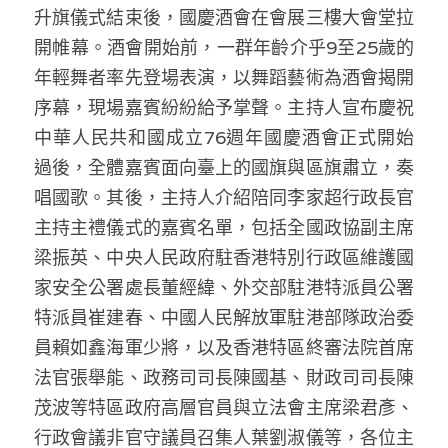
升旗儀式結束後，國慶酒會在會展三樓大會堂拉
開帷幕。酒會開始前，一群年齡介乎9至25歲的
年輕舞者率先登場表演，以舞蹈藝術為酒會揭開
序幕，現場嘉賓紛紛給予掌聲。主持人宣布慶祝
中華人民共和國成立76週年國慶酒會正式開始
過後，全體嘉賓面向臺上的國旗與區旗肅立，奏
唱國歌。其後，主持人介紹陪同李家超行政長官
主持主禮儀式的嘉賓名單，包括全國政協副主席
梁振英、中央人民政府駐香港特別行政區維護國
家安全公署處長董經緯、外交部駐港特派員公署
特派員崔建春、中國人民解放軍駐港部隊政治委
員賴如鑫海軍少將，以及香港特區終審法院首席
法官張舉能、政務司司長陳國基、財政司司長陳
茂波等特區政府高層官員與立法會主席梁君彥、
行政會議非官守議員召集人葉劉淑儀等，各位主