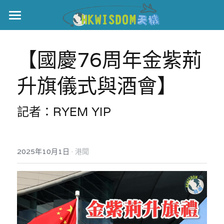
主頁
【國慶76周年金紫荊
世界盃
升旗儀式與酒會】
伊美戰爭
黎智英案
記者：RYEM YIP
宏福火災
正本清源•黎智英案
美西媒體謊言實錄
港聞
宏福‧革新
·
2025年10月1日
港聞
宏福苑聽證會
中國
宏福火災正視聽
國際
記錄．宏福苑火災
娛樂