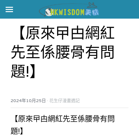
主頁
【原來曱甴網紅
世界盃
先至係腰骨有問
伊美戰爭
黎智英案
題!】
宏福火災
正本清源•黎智英案
美西媒體謊言實錄
港聞
宏福‧革新
·
2024年10月25日
花生仔漫畫週記
宏福苑聽證會
中國
【原來曱甴網紅先至係腰骨有問
宏福火災正視聽
國際
題!】
記錄．宏福苑火災
娛樂