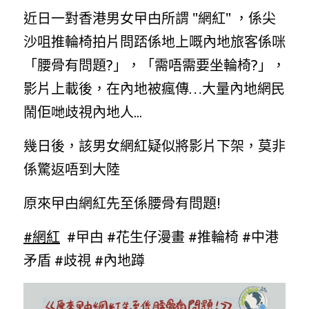
近日一對香港男女曱甴所謂 "網紅" ，係尖
反華推手你要知
沙咀推輪椅拍片問踎係地上嘅內地旅客係咪
KOL 專欄
反華推手懶人包
「腰骨有問題?」，「需唔需要坐輪椅?」，
影片上載後，在內地被瘋傳…大量內地網民
民主派騙案十式
絕密法庭檔案
林淑芳專欄
鬧佢哋歧視內地人...
反華推手起底
屈穎妍專欄
生活
醫院口岸爆炸案
幾日後，該男女網紅疑似將影片下架，莫非
美西霸凌內幕
朱庭萱專欄
屠龍小隊案
關於我們
吃喝玩指南
係驚返唔到大陸
美西極權主義
莫綺琪專欄
黎智英案審訊
休閒好介紹
人才招聘
搜索
原來曱甴網紅先至係腰骨有問題!
真相直擊
黃萬成專欄
支聯會案
親子
投稿熱線
繁體中文
#網紅
#曱甴
#花生仔漫畫
#推輪椅
#中港
極端暴恐實錄
招國偉專欄
35+顛覆案
花生仔漫畫週記
商戶合作
繁體中文
矛盾
#歧視
#內地蹲
高松傑專欄
支持讚助
English