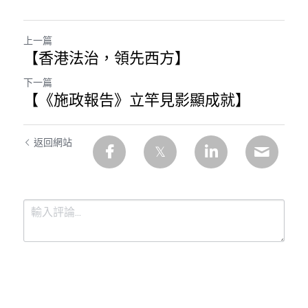
溫志倫專欄
上一篇
汪明欣專欄
【香港法治，領先西方】
張美雄專欄
下一篇
【《施政報告》立竿見影顯成就】
莊豪鋒專欄
香港科技專上書院｜專欄
返回網站