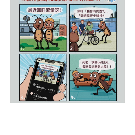
林伯強專欄
條款及細則
馮煒光專欄
關於我們
趙處機專欄
KOL 精選
大衛sir專欄
曾子晴 - 晴深直說
龔靜儀大律師專欄
陳貴春大律師專欄
陳子遷律師專欄
羅浚軒專欄