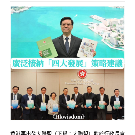
反華推手你要知
KOL 專欄
反華推手懶人包
民主派騙案十式
絕密法庭檔案
林淑芳專欄
反華推手起底
屈穎妍專欄
生活
醫院口岸爆炸案
美西霸凌內幕
朱庭萱專欄
屠龍小隊案
關於我們
吃喝玩指南
美西極權主義
莫綺琪專欄
黎智英案審訊
休閒好介紹
人才招聘
搜索
真相直擊
黃萬成專欄
支聯會案
親子
投稿熱線
繁體中文
極端暴恐實錄
招國偉專欄
35+顛覆案
花生仔漫畫週記
商戶合作
繁體中文
高松傑專欄
支持讚助
English
香港再出發大聯盟（下稱：大聯盟）對於行政長官