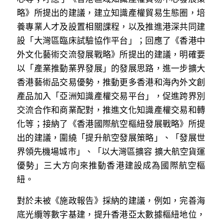
溫志倫專欄
略》所提出的建議，建立知識產權貿易生態圈，培
養專業人才及設置相關課程，以及推進港深共同建
汪明欣專欄
設「大灣區臨床試驗協作平台」；回應了《香港中
外文化藝術交流發展戰略》所提出的建議，明確要
張美雄專欄
以「產業推動業界發展」的發展思路，進一步擴大
莊豪鋒專欄
香港藝術品交易優勢，推動更多香港和海內外文創
產品加入「亞洲知識產權交易平台」，促進跨界別
香港科技專上書院｜專欄
交流合作和商業配對，推進文化知識產權交易和轉
化等；接納了《香港國際航空樞紐發展戰略》所提
出的建議，圍繞「提升航空發展策略」、「發展世
界領先機場城市」、「以大灣區擴容 擴大航空貨運
優勢」三大方向來推動香港建設成為國際航空樞
紐。
對於未被《施政報告》採納的建議，例如，完善海
底光纜等數字基建，提升香港亞太數據樞紐地位，