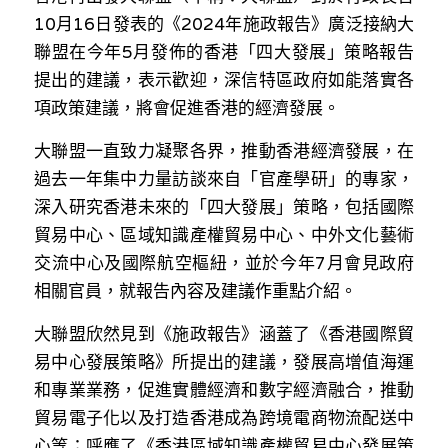
林伯強專欄
條款及細則
10月16日發表的《2024年施政報告》廣泛接納大
聯盟在今年5月發佈的香港「四大發展」策略報告
馮煒光專欄
關於我們
提出的建議，表示歡迎，深信特區政府如能落實各
趙處機專欄
項政策建議，將會促進香港的經濟發展。
KOL 精選
大聯盟一直致力凝聚各界，推動香港經濟發展，在
過去一年集中力量訪談來自「官產學研」的專家，
大衛sir專欄
深入研究香港未來的「四大發展」策略，包括國際
貿易中心、區域知識產權貿易中心、中外文化藝術
曾子晴 - 晴深直說
交流中心及國際航空樞紐，並於今年7月會見政府
龔靜儀大律師專欄
相關官員，就報告內容及建議作重點介紹。
陳貴春大律師專欄
大聯盟欣然見到《施政報告》涵蓋了《香港國際貿
易中心發展策略》所提出的建議，發展高增值海運
陳子遷律師專欄
和專業業務，促進實體經濟和數字經濟融合，推動
貿易電子化以及打造香港成為跨境電商物流配送中
羅浚軒專欄
心等；呼應了《香港區域知識產權貿易中心發展策