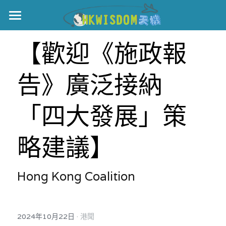
主頁
【歡迎《施政報
世界盃
告》廣泛接納
伊美戰爭
黎智英案
「四大發展」策
宏福火災
正本清源•黎智英案
略建議】
美西媒體謊言實錄
港聞
宏福‧革新
Hong Kong Coalition 
宏福苑聽證會
中國
宏福火災正視聽
國際
·
2024年10月22日
港聞
記錄．宏福苑火災
娛樂