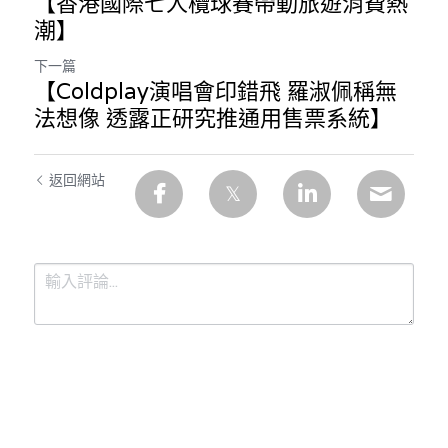
【香港國際七人欖球賽帶動旅遊消費熱
溫志倫專欄
潮】
下一篇
汪明欣專欄
【Coldplay演唱會印錯飛 羅淑佩稱無
張美雄專欄
法想像 透露正研究推通用售票系統】
莊豪鋒專欄
返回網站
香港科技專上書院｜專欄