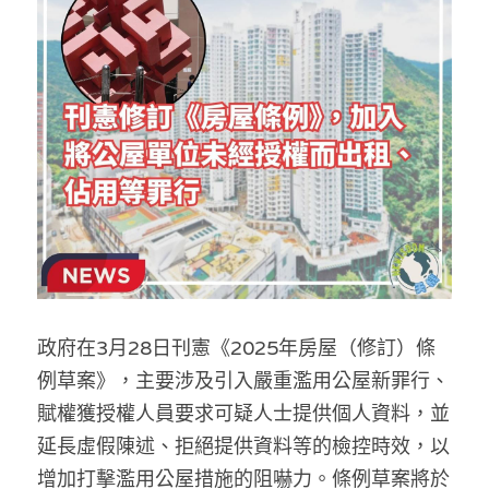
反華推手你要知
KOL 專欄
反華推手懶人包
民主派騙案十式
絕密法庭檔案
林淑芳專欄
反華推手起底
屈穎妍專欄
生活
醫院口岸爆炸案
美西霸凌內幕
朱庭萱專欄
屠龍小隊案
關於我們
吃喝玩指南
美西極權主義
莫綺琪專欄
黎智英案審訊
休閒好介紹
人才招聘
搜索
政府在3月28日刊憲《2025年房屋（修訂）條
真相直擊
黃萬成專欄
支聯會案
親子
投稿熱線
繁體中文
例草案》，主要涉及引入嚴重濫用公屋新罪行、
極端暴恐實錄
招國偉專欄
35+顛覆案
花生仔漫畫週記
商戶合作
繁體中文
賦權獲授權人員要求可疑人士提供個人資料，並
延長虛假陳述、拒絕提供資料等的檢控時效，以
高松傑專欄
支持讚助
English
增加打擊濫用公屋措施的阻嚇力。條例草案將於