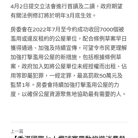
林伯強專欄
條款及細則
4月2日提交立法會進行首讀及二讀，政府期望
有關法例修訂將於明年3月底生效。
馮煒光專欄
關於我們
房委會在2022年7月至今約成功收回7000個被
趙處機專欄
濫用或違反租約的公屋單位，配合條例草案早日
KOL 精選
獲得通過、加強及持續宣傳，可望令市民更理解
加強打撃濫用公屋的新措施，包括根據條例草
大衛sir專欄
案，政府加入如將公屋單位未經授權而出租、佔
曾子晴 - 晴深直說
用等即屬犯罪，一經定罪，最高罰款50萬元及
監禁1年。房委會持續加強打擊濫用公屋的力
龔靜儀大律師專欄
度，以確保公屋資源聚焦地協助最有需要的人。
陳貴春大律師專欄
陳子遷律師專欄
羅浚軒專欄
上一篇