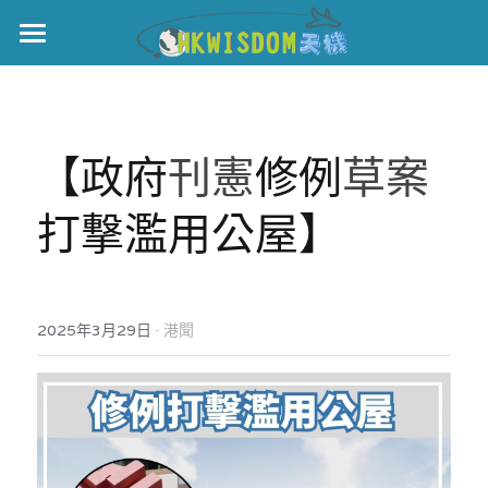
主頁
世界盃
【政府
刊憲
修例
草案
伊美戰爭
打撃濫用公屋】
黎智英案
宏福火災
正本清源•黎智英案
美西媒體謊言實錄
港聞
宏福‧革新
·
2025年3月29日
港聞
宏福苑聽證會
中國
宏福火災正視聽
國際
記錄．宏福苑火災
娛樂