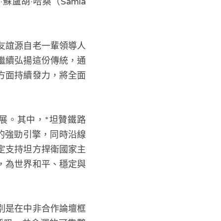
胡·哈桑（Samia 
友誼源自老一輩領導人
繼續弘揚這份傳統，通
方面持續發力，將全面
展。其中，*坦贊鐵路
長的強勁引擎，同時沿線
定支持坦方捍衛國家主
，為世界和平、穩定與
別是在中非合作論壇框