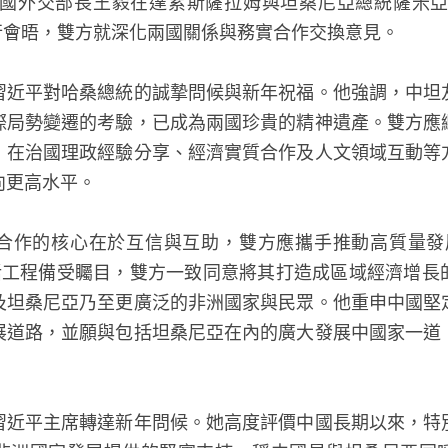
，中國外交部長王毅在達累斯薩拉姆與坦桑尼亞總統薩米亞·蘇盧
an）舉行會晤，雙方就深化兩國關係與務實合作交換意見。
習近平對哈桑總統的誠摯問候與新年祝福。他強調，中坦
際局勢變遷的考驗，已成為兩國珍貴的精神遺產。雙方應
，在治國理政經驗分享、經濟實質合作及人文領域互動等
向更高水平。
合作的核心在於互信與互助，雙方應攜手推動高質量發
激活工程備受矚目，雙方一致同意將其打造成區域經濟增
及坦桑尼亞乃至更廣泛的非洲國家與民眾。他重申中國堅
展道路，並願與包括坦桑尼亞在內的廣大發展中國家一道
習近平主席轉達新年問候。她高度評價中國長期以來，特