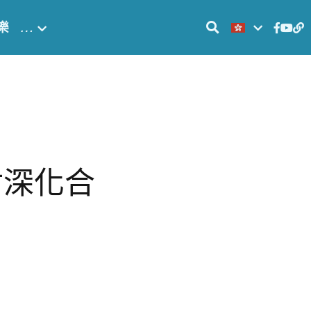
樂
…
討深化合