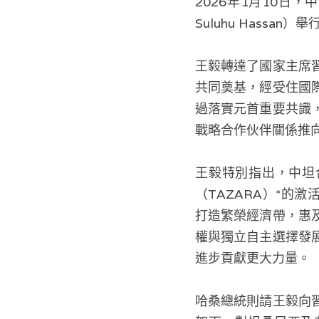
2026年1月10日
Suluhu Hass
王毅轉達了國家主席
共同奠基，經受住國
過落實元首重要共識
戰略合作伙伴關係推
王毅特別指出，中坦
（TAZARA）*的
打造繁榮經濟帶，惠
權與獨立自主選擇發
進步貢獻更大力量。
哈桑總統則請王毅向