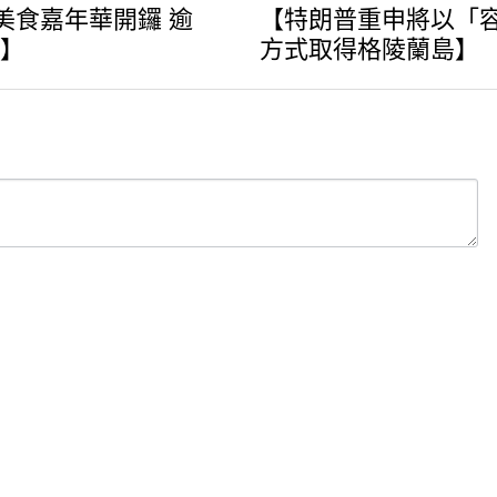
美食嘉年華開鑼 逾
【特朗普重申將以「
棚】
方式取得格陵蘭島】