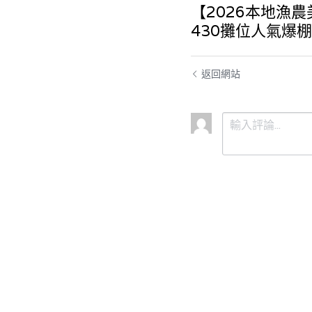
【2026本地漁農
430攤位人氣爆
返回網站
提交
取消