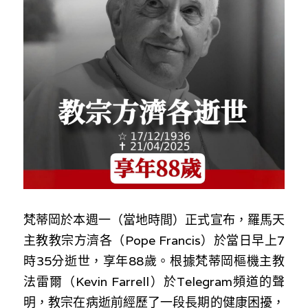
反華推手你要知
KOL 專欄
反華推手懶人包
民主派騙案十式
絕密法庭檔案
林淑芳專欄
反華推手起底
屈穎妍專欄
生活
醫院口岸爆炸案
美西霸凌內幕
朱庭萱專欄
屠龍小隊案
關於我們
吃喝玩指南
美西極權主義
莫綺琪專欄
黎智英案審訊
休閒好介紹
人才招聘
搜索
梵蒂岡於本週一（當地時間）正式宣布，羅馬天
真相直擊
黃萬成專欄
支聯會案
親子
投稿熱線
繁體中文
主教教宗方濟各（Pope Francis）於當日早上7
極端暴恐實錄
招國偉專欄
35+顛覆案
花生仔漫畫週記
商戶合作
繁體中文
時35分逝世，享年88歲。根據梵蒂岡樞機主教
法雷爾（Kevin Farrell）於Telegram頻道的聲
高松傑專欄
支持讚助
English
明，教宗在病逝前經歷了一段長期的健康困擾，