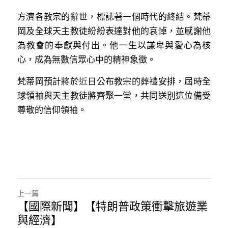
方濟各教宗
的
辭
世，標誌著一個時代的終結。梵蒂
岡及全球天主教徒紛紛表達對他的哀悼，並感謝他
為教會的奉獻與付出。他一生以謙卑與愛心為核
心，成為無數信眾心中的精神象徵。
梵蒂岡預計將
於
近
日公布教宗的葬禮安排，屆時全
球領袖與天主教徒將齊聚一堂，共同送別這位備受
尊敬的信仰領袖。
上一篇
【國際新聞】【特朗普政策衝擊旅遊業
與經濟】