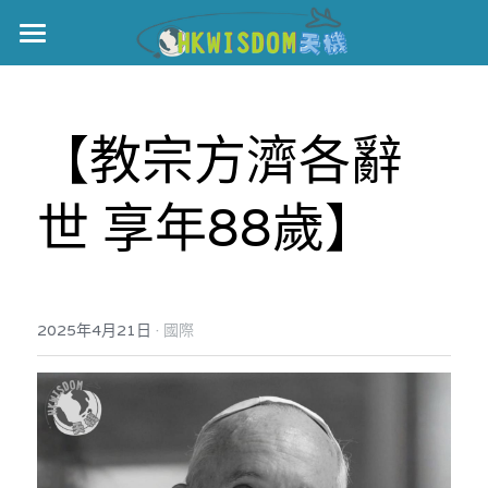
主頁
世界盃
【教宗方濟各辭
伊美戰爭
世 享年88歲】
黎智英案
宏福火災
正本清源•黎智英案
美西媒體謊言實錄
港聞
宏福‧革新
·
2025年4月21日
國際
宏福苑聽證會
中國
宏福火災正視聽
國際
記錄．宏福苑火災
娛樂