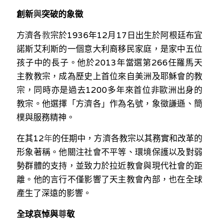
溫志倫專欄
創
新
與
突破的象徵
汪明欣專欄
方濟
各
教
宗於1936年12月17日出生於阿根廷布宜
諾斯艾利斯的一個意大利裔移民家庭，是家中五位
張美雄專欄
孩子中的長子。他於2013年當選第266任羅馬天
主教教宗，成為歷史上首位來自美洲及耶穌會的教
莊豪鋒專欄
宗，同時亦是過去1200多年來首位非歐洲出身的
香港科技專上書院｜專欄
教宗。他選擇「方濟各」作為名號，象徵謙遜、簡
樸與服務精神。
在其1
2
年
的任期中，方濟各教宗以其務實和改革的
形象著稱。他關注社會不平等、環境保護以及對弱
勢群體的支持，並致力於拉近教會與現代社會的距
離。他的言行不僅影響了天主教會內部，也在全球
產生了深遠的影響。
全球哀悼
與
尊
敬