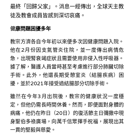
林伯強專欄
條款及細則
最終「回歸父家」。消息一經傳出，全球天主教
徒及教會成員皆感到深切哀痛。
馮煒光專欄
關於我們
健
康問題困擾多年
趙處機專欄
教宗方濟各自今年初以來便多次因健康問題入院。
KOL 精選
他在2月份因支氣管炎住院，並一度傳出病情危
大衛sir專欄
急，出現腎衰竭症狀且需要使用非侵入性呼吸器。
據了解，醫護人員當時甚至考慮進行部分肺臟切除
曾子晴 - 晴深直說
手術。此外，他還長期受憩室炎（結腸疾病）困
擾，並於2021年接受過結腸部分切除手術。
龔靜儀大律師專欄
雖
然
在今年3月出院後，教宗的健康狀況一度穩
陳貴春大律師專欄
定，但他仍需長時間休養。然而，即便面對身體的
病痛，他仍在昨日（20日）的復活節主日彌撒中現
陳子遷律師專欄
身聖伯多祿廣場，向萬千信眾揮手祝福，展現出其
羅浚軒專欄
一貫的堅毅與慈愛。