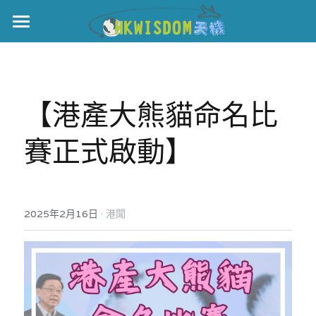
主頁
世界盃
【港產大熊貓命名比
伊美戰爭
賽正式啟動】
黎智英案
宏福火災
正本清源•黎智英案
美西媒體謊言實錄
港聞
宏福‧革新
·
2025年2月16日
港聞
宏福苑聽證會
中國
宏福火災正視聽
國際
記錄．宏福苑火災
娛樂