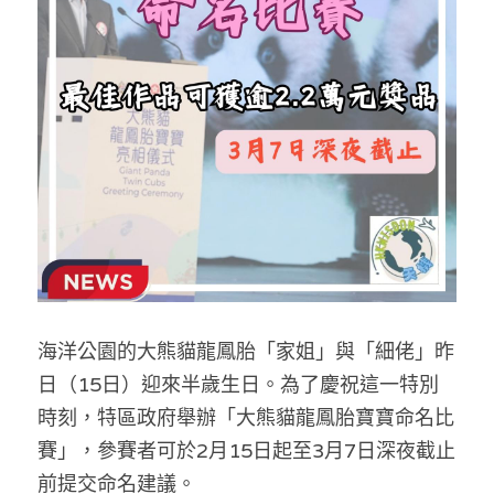
反華推手你要知
KOL 專欄
反華推手懶人包
民主派騙案十式
絕密法庭檔案
林淑芳專欄
反華推手起底
屈穎妍專欄
生活
醫院口岸爆炸案
美西霸凌內幕
朱庭萱專欄
屠龍小隊案
關於我們
吃喝玩指南
美西極權主義
莫綺琪專欄
黎智英案審訊
休閒好介紹
人才招聘
搜索
海洋公園的大熊貓龍鳳胎「家姐」與「細佬」昨
真相直擊
黃萬成專欄
支聯會案
親子
投稿熱線
繁體中文
日（15日）迎來半歲生日。為了慶祝這一特別
極端暴恐實錄
招國偉專欄
35+顛覆案
花生仔漫畫週記
商戶合作
繁體中文
時刻，特區政府舉辦「大熊貓龍鳳胎寶寶命名比
賽」，參賽者可於2月15日起至3月7日深夜截止
高松傑專欄
支持讚助
English
前提交命名建議。