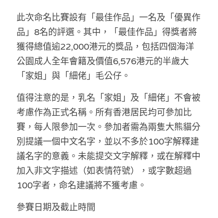
林伯強專欄
條款及細則
此次命名比賽設有「最佳作品」一名及「優異作
馮煒光專欄
關於我們
品」8名的評選。其中，「最佳作品」得獎者將
獲得總值逾22,000港元的獎品，包括四個海洋
趙處機專欄
公園成人全年會籍及價值6,576港元的半歲大
KOL 精選
「家姐」與「細佬」毛公仔。
大衛sir專欄
值得注意的是，乳名「家姐」及「細佬」不會被
考慮作為正式名稱。所有香港居民均可參加比
曾子晴 - 晴深直說
賽，每人限參加一次。參加者需為兩隻大熊貓分
龔靜儀大律師專欄
別提議一個中文名字，並以不多於100字解釋建
議名字的意義。未能提交文字解釋，或在解釋中
陳貴春大律師專欄
加入非文字描述（如表情符號），或字數超過
陳子遷律師專欄
100字者，命名建議將不獲考慮。
羅浚軒專欄
參賽日期及截止時間