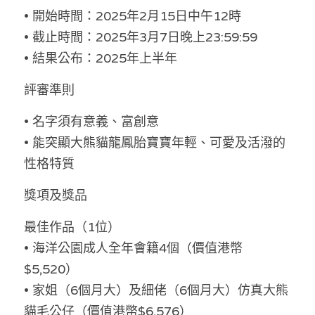
• 開始時間：2025年2月15日中午12時
溫志倫專欄
• 截止時間：2025年3月7日晚上23:59:59
汪明欣專欄
• 結果公布：2025年上半年
張美雄專欄
評審準則
莊豪鋒專欄
• 名字須有意義、富創意
• 能突顯大熊貓龍鳳胎寶寶年輕、可愛及活潑的
香港科技專上書院｜專欄
性格特質
獎項及獎品
最佳作品（1位）
• 海洋公園成人全年會籍4個（價值港幣
$5,520）
• 家姐（6個月大）及細佬（6個月大）仿真大熊
貓毛公仔（價值港幣$6,576）