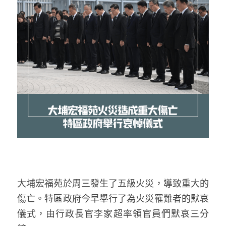
反華推手你要知
KOL 專欄
反華推手懶人包
民主派騙案十式
絕密法庭檔案
林淑芳專欄
反華推手起底
屈穎妍專欄
生活
醫院口岸爆炸案
美西霸凌內幕
朱庭萱專欄
屠龍小隊案
關於我們
吃喝玩指南
美西極權主義
莫綺琪專欄
黎智英案審訊
休閒好介紹
人才招聘
搜索
真相直擊
黃萬成專欄
支聯會案
親子
投稿熱線
繁體中文
大埔宏福苑於周三發生了五級火災，導致重大的
極端暴恐實錄
招國偉專欄
35+顛覆案
花生仔漫畫週記
商戶合作
繁體中文
傷亡。特區政府今早舉行了為火災罹難者的默哀
高松傑專欄
支持讚助
English
儀式，由行政長官李家超率領官員們默哀三分