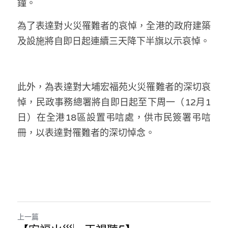
鐘。
林伯強專欄
條款及細則
為了表達對火災罹難者的哀悼，全港的政府建築
馮煒光專欄
關於我們
及設施將自即日起連續三天降下半旗以示哀悼。
趙處機專欄
KOL 精選
此外，為表達對大埔宏福苑火災罹難者的深切哀
大衛sir專欄
悼，民政事務總署將自即日起至下周一（12月1
日）在全港18區設置弔唁處，供市民簽署弔唁
曾子晴 - 晴深直說
冊，以表達對罹難者的深切悼念。
龔靜儀大律師專欄
陳貴春大律師專欄
陳子遷律師專欄
羅浚軒專欄
上一篇