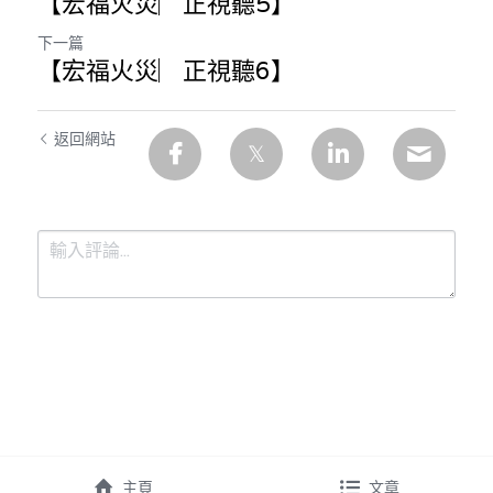
【宏福火災︳正視聽5】
溫志倫專欄
下一篇
【宏福火災︳正視聽6】
汪明欣專欄
張美雄專欄
返回網站
莊豪鋒專欄
香港科技專上書院｜專欄
提交
取消
主頁
文章