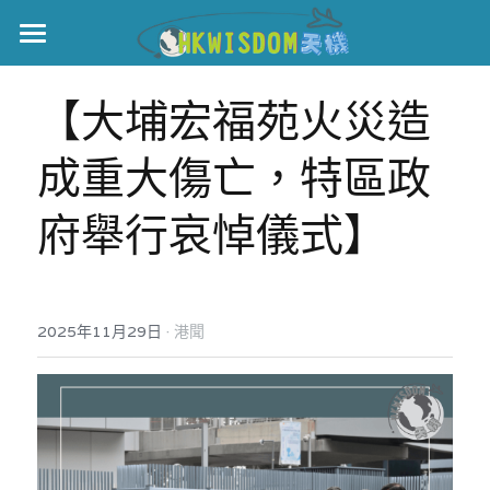
主頁
【大埔宏福苑火災造
世界盃
成重大傷亡，特區政
伊美戰爭
府舉行哀悼儀式】
黎智英案
宏福火災
正本清源•黎智英案
美西媒體謊言實錄
港聞
宏福‧革新
·
2025年11月29日
港聞
宏福苑聽證會
中國
宏福火災正視聽
國際
記錄．宏福苑火災
娛樂