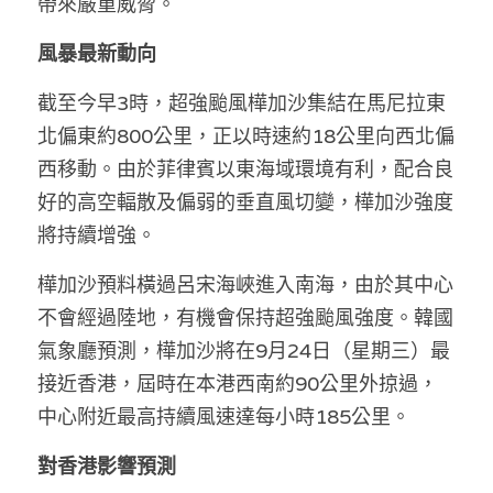
帶來嚴重威脅。
林伯強專欄
條款及細則
風暴最新動向
馮煒光專欄
關於我們
截至今早3時，超強颱風樺加沙集結在馬尼拉東
趙處機專欄
北偏東約800公里，正以時速約18公里向西北偏
KOL 精選
西移動。由於菲律賓以東海域環境有利，配合良
好的高空輻散及偏弱的垂直風切變，樺加沙強度
大衛sir專欄
將持續增強。
曾子晴 - 晴深直說
樺加沙預料橫過呂宋海峽進入南海，由於其中心
龔靜儀大律師專欄
不會經過陸地，有機會保持超強颱風強度。韓國
氣象廳預測，樺加沙將在9月24日（星期三）最
陳貴春大律師專欄
接近香港，屆時在本港西南約90公里外掠過，
中心附近最高持續風速達每小時185公里。
陳子遷律師專欄
對香港影響預測
羅浚軒專欄