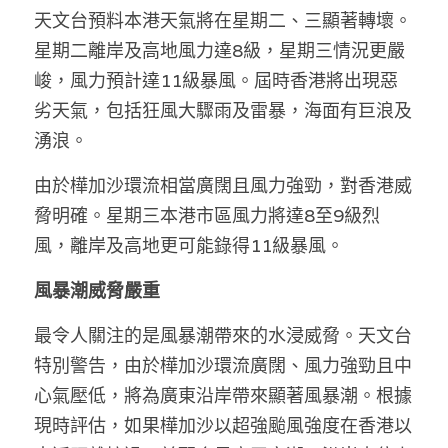
天文台預料本港天氣將在星期二、三顯著轉壞。
溫志倫專欄
星期二離岸及高地風力達8級，星期三情況更嚴
汪明欣專欄
峻，風力預計達11級暴風。屆時香港將出現惡
劣天氣，包括狂風大驟雨及雷暴，海面有巨浪及
張美雄專欄
湧浪。
莊豪鋒專欄
由於樺加沙環流相當廣闊且風力強勁，對香港威
香港科技專上書院｜專欄
脅明確。星期三本港市區風力將達8至9級烈
風，離岸及高地更可能錄得11級暴風。
風暴潮威脅嚴重
最令人關注的是風暴潮帶來的水浸威脅。天文台
特別警告，由於樺加沙環流廣闊、風力強勁且中
心氣壓低，將為廣東沿岸帶來顯著風暴潮。根據
現時評估，如果樺加沙以超強颱風強度在香港以