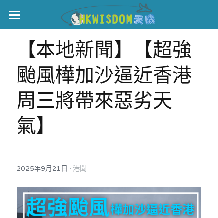
主頁
【本地新聞】【超強
世界盃
颱風樺加沙逼近香港 
伊美戰爭
周三將帶來惡劣天
黎智英案
氣】
宏福火災
正本清源•黎智英案
美西媒體謊言實錄
港聞
宏福‧革新
·
2025年9月21日
宏福苑聽證會
港聞
中國
宏福火災正視聽
國際
記錄．宏福苑火災
娛樂