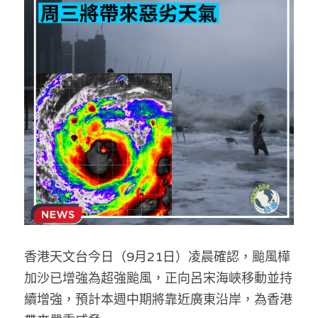
反華推手你要知
KOL 專欄
反華推手懶人包
民主派騙案十式
絕密法庭檔案
林淑芳專欄
反華推手起底
屈穎妍專欄
生活
醫院口岸爆炸案
美西霸凌內幕
朱庭萱專欄
屠龍小隊案
關於我們
吃喝玩指南
美西極權主義
莫綺琪專欄
黎智英案審訊
休閒好介紹
人才招聘
搜索
真相直擊
黃萬成專欄
支聯會案
親子
投稿熱線
繁體中文
香港天文台今日（9月21日）凌晨確認，颱風樺
極端暴恐實錄
招國偉專欄
35+顛覆案
花生仔漫畫週記
商戶合作
繁體中文
加沙已增強為超強颱風，正向呂宋海峽移動並持
高松傑專欄
支持讚助
English
續增強，預計本週中期將靠近廣東沿岸，為香港