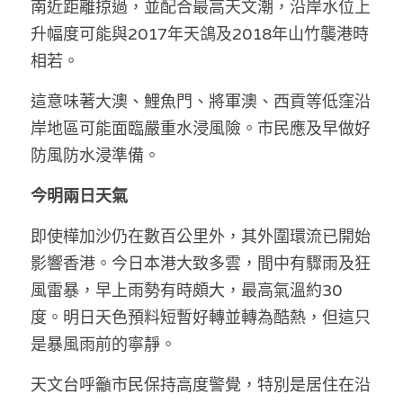
南近距離掠過，並配合最高天文潮，沿岸水位上
升幅度可能與2017年天鴿及2018年山竹襲港時
相若。
這意味著大澳、鯉魚門、將軍澳、西貢等低窪沿
岸地區可能面臨嚴重水浸風險。市民應及早做好
防風防水浸準備。
今明兩日天氣
即使樺加沙仍在數百公里外，其外圍環流已開始
影響香港。今日本港大致多雲，間中有驟雨及狂
風雷暴，早上雨勢有時頗大，最高氣溫約30
度。明日天色預料短暫好轉並轉為酷熱，但這只
是暴風雨前的寧靜。
天文台呼籲市民保持高度警覺，特別是居住在沿