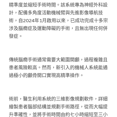
林伯強專欄
條款及細則
精準度並縮短手術時間。該系統專為神經外科設
計，配備多角度活動機械臂與先進影像導航技
馮煒光專欄
關於我們
術，自2024年1月啟用以來，已成功完成十多宗
趙處機專欄
涉及腦癇症及運動障礙的手術，且無出現任何併
發症。
KOL 精選
大衛sir專欄
傳統腦癇手術通常需要大範圍開顱，過程複雜且
曾子晴 - 晴深直說
患者風險較高。然而，新引入的機械人系統能通
龔靜儀大律師專欄
過極小的顱骨開口實現高精準操作。
陳貴春大律師專欄
術前，醫生利用系統的三維影像規劃軟件，詳細
陳子遷律師專欄
繪製患者腦部結構並規劃手術路徑，從而大幅提
羅浚軒專欄
升準確性，並將手術時間由約七小時縮短至三小