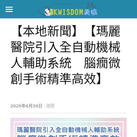
主頁
【本地新聞】【瑪麗
世界盃
醫院引入全自動機械
伊美戰爭
人輔助系統　腦癇微
黎智英案
創手術精準高效】
宏福火災
正本清源•黎智英案
美西媒體謊言實錄
港聞
宏福‧革新
·
2025年6月30日
宏福苑聽證會
港聞
中國
宏福火災正視聽
國際
記錄．宏福苑火災
娛樂