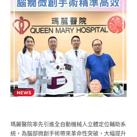
反華推手你要知
KOL 專欄
反華推手懶人包
民主派騙案十式
絕密法庭檔案
林淑芳專欄
反華推手起底
屈穎妍專欄
生活
醫院口岸爆炸案
美西霸凌內幕
朱庭萱專欄
屠龍小隊案
關於我們
吃喝玩指南
美西極權主義
莫綺琪專欄
黎智英案審訊
休閒好介紹
人才招聘
搜索
真相直擊
黃萬成專欄
支聯會案
親子
投稿熱線
繁體中文
極端暴恐實錄
招國偉專欄
35+顛覆案
花生仔漫畫週記
商戶合作
繁體中文
瑪麗醫院率先引進全自動機械人立體定位輔助系
高松傑專欄
支持讚助
English
統，為腦部微創手術帶來革命性突破，大幅提升