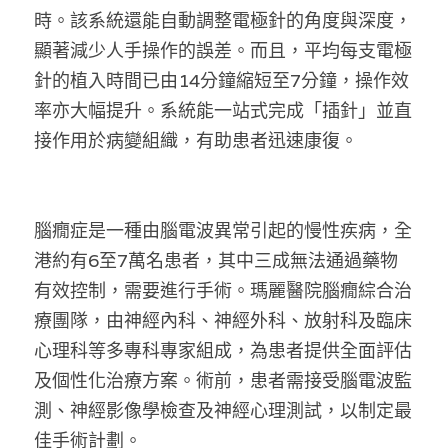
時。該系統還能自動調整電極針的角度與深度，
溫志倫專欄
顯著減少人手操作的誤差。而且，平均每支電極
汪明欣專欄
針的植入時間已由14分鐘縮短至7分鐘，操作效
率亦大幅提升。系統能一站式完成「插針」並直
張美雄專欄
接作用於病變組織，有助患者迅速康復。
莊豪鋒專欄
香港科技專上書院｜專欄
腦癇症是一種由腦電波異常引起的慢性疾病，全
港約有6至7萬名患者，其中三成無法通過藥物
有效控制，需要進行手術。瑪麗醫院腦癇綜合治
療團隊，由神經內科、神經外科、放射科及臨床
心理科等多專科專家組成，為患者提供全面評估
及個性化治療方案。術前，患者需接受腦電波監
測、神經影像學檢查及神經心理測試，以制定最
佳手術計劃。