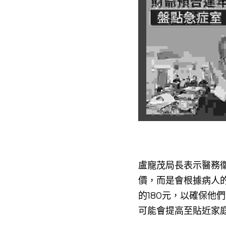
盧寵茂局長表示醫務
價，而是會根據病人
的180元，以確保
可能會提高至貼近家
盧寵茂指出，香港目前