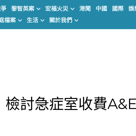
戰爭
黎智英案
宏福火災
港聞
中國
國際
娛
】檢討急症室收費A&