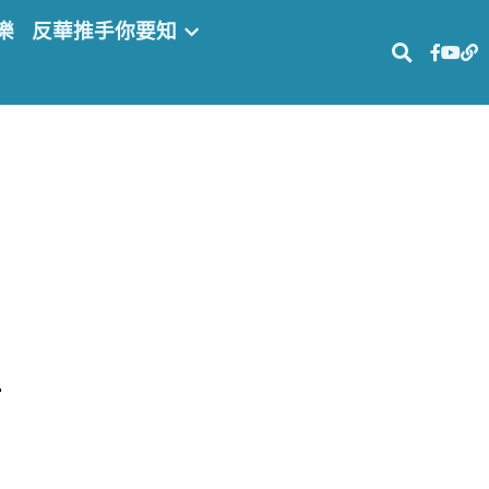
樂
…
E