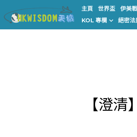
主頁
世界盃
伊美
【澄清
·
2024年1月11日
港聞