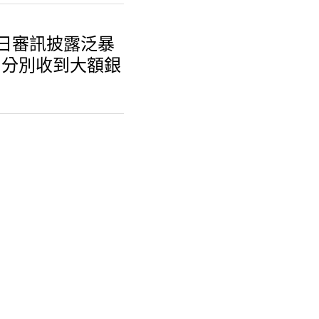
日審訊披露泛暴派政
收到大額銀行轉帳