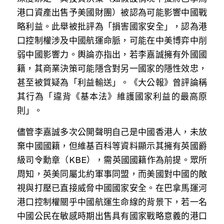
溫志倫專欄
港口資產出售予美國財團）被認為可能影響中國戰
略利益。此舉被批評為「損害國家安全」，認為港
汪明欣專欄
口控制權涉及中國航運命脈，可能在中美博弈中削
弱中國影響力。輿論亦指出，若李嘉誠擁有外國國
張美雄專欄
籍，其商業決策可能隱含對另一國家的隱性效忠，
莊豪鋒專欄
甚至被質疑為「利益輸送」。《大公報》曾評論稱
其行為「違背《基本法》維護國家利益的最高原
香港科技專上書院｜專欄
則」。  
儘管李嘉誠多次公開聲明自己是中國香港人，未放
棄中國國籍，但維基百科等資料顯示其擁有英國爵
級司令勳章（KBE），需英國國籍作為前提。眾所
周知，英美同屬北約軍事同盟，而美國對中國的敵
視與打壓已直接威脅中國國家安全。在巴拿馬運河
港口控制權關乎中國航運生命線的背景下，若一名
中國公民在敏感時期出售具有國家戰略意義的港口