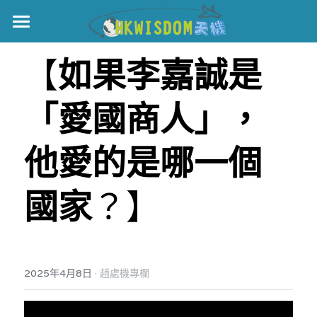
主頁
【
如果李嘉誠是
世界盃
「愛國商人」，
伊美戰爭
黎智英案
他愛的是哪一個
宏福火災
正本清源•黎智英案
國家
？】
美西媒體謊言實錄
港聞
宏福‧革新
宏福苑聽證會
中國
·
2025年4月8日
趙處機專欄
宏福火災正視聽
國際
記錄．宏福苑火災
娛樂