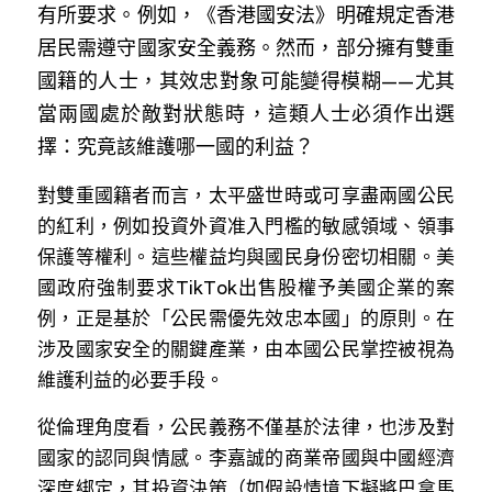
林伯強專欄
有所要求。例如，《香港國安法》明確規定香港
條款及細則
居民需遵守國家安全義務。然而，部分擁有雙重
馮煒光專欄
關於我們
國籍的人士，其效忠對象可能變得模糊——尤其
趙處機專欄
當兩國處於敵對狀態時，這類人士必須作出選
擇：究竟該維護哪一國的利益？  
KOL 精選
對雙重國籍者而言，太平盛世時或可享盡兩國公民
大衛sir專欄
的紅利，例如投資外資准入門檻的敏感領域、領事
保護等權利。這些權益均與國民身份密切相關。美
曾子晴 - 晴深直說
國政府強制要求TikTok出售股權予美國企業的案
龔靜儀大律師專欄
例，正是基於「公民需優先效忠本國」的原則。在
涉及國家安全的關鍵產業，由本國公民掌控被視為
陳貴春大律師專欄
維護利益的必要手段。  
陳子遷律師專欄
從倫理角度看，公民義務不僅基於法律，也涉及對
國家的認同與情感。李嘉誠的商業帝國與中國經濟
羅浚軒專欄
深度綁定，其投資決策（如假設情境下擬將巴拿馬