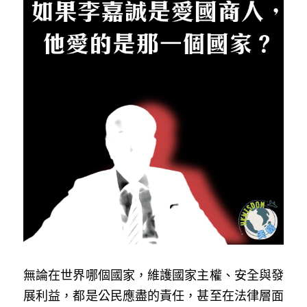
反華推手你要知
KOL 專欄
反華推手懶人包
民主派騙案十式
絕密法庭檔案
林淑芳專欄
反華推手起底
屈穎妍專欄
生活
醫院口岸爆炸案
美西霸凌內幕
朱庭萱專欄
屠龍小隊案
關於我們
吃喝玩指南
美西極權主義
莫綺琪專欄
黎智英案審訊
休閒好介紹
人才招聘
搜索
真相直擊
黃萬成專欄
支聯會案
親子
投稿熱線
繁體中文
極端暴恐實錄
招國偉專欄
35+顛覆案
花生仔漫畫週記
商戶合作
繁體中文
無論在世界哪個國家，維護國家主權、安全與發
高松傑專欄
支持讚助
English
展利益，都是公民應盡的責任，甚至在法律層面