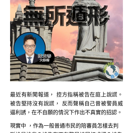
反華推手你要知
KOL 專欄
反華推手懶人包
民主派騙案十式
絕密法庭檔案
林淑芳專欄
反華推手起底
屈穎妍專欄
生活
醫院口岸爆炸案
美西霸凌內幕
朱庭萱專欄
屠龍小隊案
關於我們
吃喝玩指南
美西極權主義
莫綺琪專欄
黎智英案審訊
休閒好介紹
人才招聘
搜索
最近有新聞報道， 控方指稱被告在庭上說謊。 
真相直擊
黃萬成專欄
支聯會案
親子
投稿熱線
繁體中文
被告堅持沒有說謊， 反而聲稱自己曾被警員威
極端暴恐實錄
招國偉專欄
35+顛覆案
花生仔漫畫週記
商戶合作
繁體中文
逼利誘，在不自願的情況下作出不真實的招認。
高松傑專欄
支持讚助
English
現實中 ，作為一般普通市民的陪審員怎樣去判