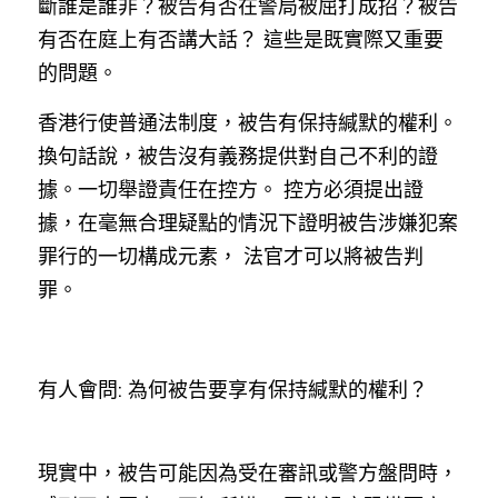
斷誰是誰非？被告有否在警局被屈打成招？被告
林伯強專欄
條款及細則
有否在庭上有否講大話？ 這些是既實際又重要
馮煒光專欄
關於我們
的問題。
趙處機專欄
香港行使普通法制度，被告有保持緘默的權利。
換句話說，被告沒有義務提供對自己不利的證
KOL 精選
據。一切舉證責任在控方。 控方必須提出證
大衛sir專欄
據，在毫無合理疑點的情況下證明被告涉嫌犯案
罪行的一切構成元素， 法官才可以將被告判
曾子晴 - 晴深直說
罪。
龔靜儀大律師專欄
陳貴春大律師專欄
有人會問: 為何被告要享有保持緘默的權利？
陳子遷律師專欄
羅浚軒專欄
現實中，被告可能因為受在審訊或警方盤問時，