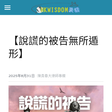
主頁
世界盃
【說謊的被告無所遁
伊美戰爭
形】
黎智英案
宏福火災
正本清源•黎智英案
美西媒體謊言實錄
港聞
宏福‧革新
·
2025年8月31日
陳貴春大律師專欄
宏福苑聽證會
中國
宏福火災正視聽
國際
記錄．宏福苑火災
娛樂