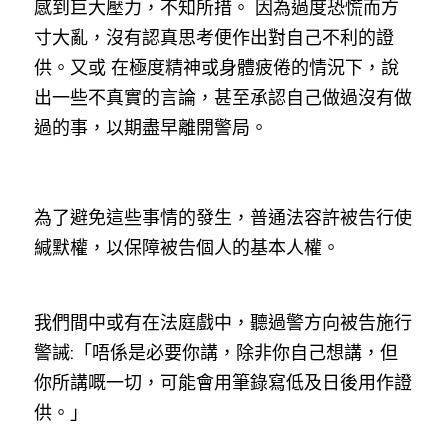
感到巨大壓力，不知所措。 因為過度恐慌而方
溫志倫專欄
寸大亂，沒有認真思考便作出對自己不利的證
供。又或 在極度精神或身體疲倦的情況下，說
汪明欣專欄
出一些不真實的言論，甚至承認自己做過沒有做
張美雄專欄
過的事，以期盡早離開警局。
莊豪鋒專欄
香港科技專上書院｜專欄
為了避免這些事情的發生，普通法容許被告行使
緘默權，以保障被告個人的基本人權。
我們間中或有在法庭戲中，聽過警方向被告施行
警誡:「唔係是必要你講，除非你自己想講，但
你所講嘅一切，可能會用筆錄寫低及日後用作證
供。」