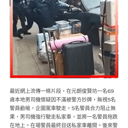
反華推手你要知
KOL 專欄
反華推手懶人包
民主派騙案十式
絕密法庭檔案
林淑芳專欄
反華推手起底
屈穎妍專欄
生活
醫院口岸爆炸案
美西霸凌內幕
朱庭萱專欄
屠龍小隊案
關於我們
吃喝玩指南
美西極權主義
莫綺琪專欄
黎智英案審訊
休閒好介紹
人才招聘
搜索
最近網上流傳一條片段，在元朗俊賢坊一名69
真相直擊
黃萬成專欄
支聯會案
親子
投稿熱線
繁體中文
歲本地男司機懷疑因不滿被警方抄牌，無視5名
極端暴恐實錄
招國偉專欄
35+顛覆案
花生仔漫畫週記
商戶合作
繁體中文
警員勸喻，企圖駕車駛走。5名警員合力阻止無
果，男司機強行駛走私家車，並將一名警員拖跌
高松傑專欄
支持讚助
English
在地上。在場警員最終目送私家車離開。後來警