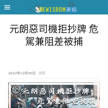
主頁
元朗惡司機拒抄牌 危
世界盃
駕兼阻差被捕
伊美戰爭
黎智英案
宏福火災
正本清源•黎智英案
美西媒體謊言實錄
港聞
宏福‧革新
·
2022年12月30日
港聞
宏福苑聽證會
中國
宏福火災正視聽
國際
記錄．宏福苑火災
娛樂