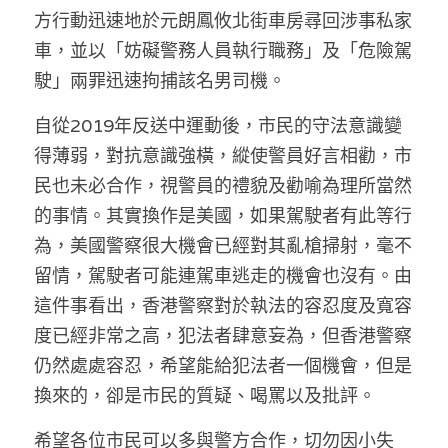
林伯強專欄
條款及細則
方行動迅速地於元朗鳳攸北街車房尋回涉事私家
車，並以「妨礙警務人員執行職務」及「危險駕
馮煒光專欄
關於我們
駛」兩罪迅速拘捕該名男司機。
趙處機專欄
自從2019年反送中運動後，市民的守法意識變
KOL 精選
得薄弱，對抗意識強橫，縱使警員好言相勸，市
民也未必合作，視警員的禮貌及勸喻為理所當然
大衛sir專欄
的事情。其實換作是美國，如果駕駛者有此等行
曾子晴 - 晴深直說
為，美國警察很大機會已經對其亂槍掃射，毫不
留情，駕駛者可能連駕車逃走的機會也沒有。由
龔靜儀大律師專欄
這件事看出，香港警察對於執法的容忍度及寬容
陳貴春大律師專欄
度已經非常之高，犯法者肆意妄為，但香港警察
仍然處處容忍，希望能給犯法者一個機會，但是
陳子遷律師專欄
換來的，卻是市民的質疑、喝罵以及批評。
羅浚軒專欄
希望各位市民可以多與警方合作，切勿因小失