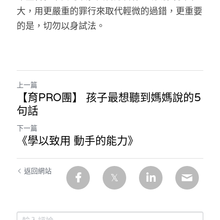
大，用更嚴重的罪行來取代輕微的過錯，更重要
溫志倫專欄
的是，切勿以身試法。
汪明欣專欄
張美雄專欄
莊豪鋒專欄
上一篇
【育PRO團】 孩子最想聽到媽媽說的5
香港科技專上書院｜專欄
句話
下一篇
《學以致用 動手的能力》
返回網站