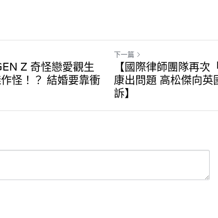
下一篇
GEN Z 奇怪戀愛觀生
【國際律師團隊再次
作怪！？ 結婚要靠衝
康出問題 高松傑向英
訴】