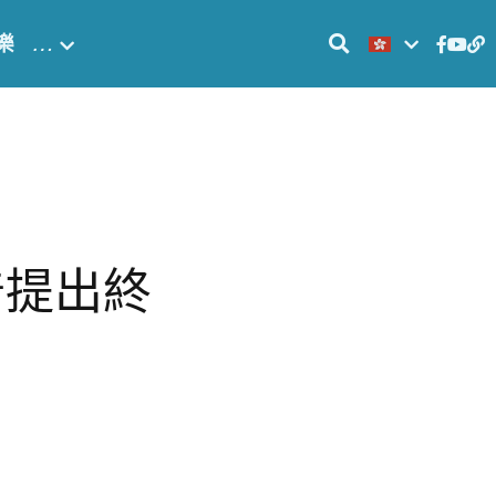
樂
…
普提出終