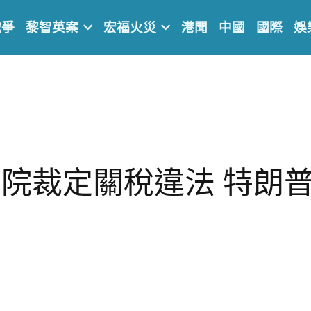
戰爭
黎智英案
宏福火災
港聞
中國
國際
娛
院裁定關稅違法 特朗
】