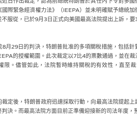
院近日作出裁定，認為前總統特朗普於其任內下令對多國
國際緊急經濟權力法》（IEEPA）並未明確賦予總統
並不服從，已於9月3日正式向美國最高法院提出上訴，要
院8月29日的判決，特朗普批准的多項關稅措施，包括針
EEPA的授權範圍。此次裁定以7比4的票數通過，並在
權限。儘管如此，法院暫時維持關稅的有效性，直至裁決
的裁定後，特朗普政府迅速採取行動，向最高法院提起上
終判決。而最高法院方面目前正準備迎接新的司法年度，預