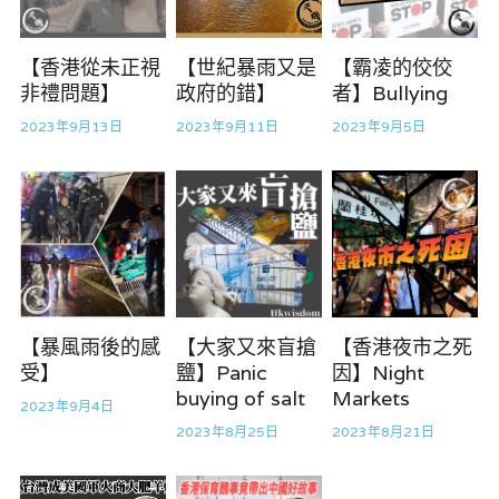
溫志倫專欄
真相直擊
【香港從未正視
【世紀暴雨又是
【霸凌的佼佼
汪明欣專欄
非禮問題】
政府的錯】
者】Bullying
民主派騙案十式
張美雄專欄
2023年9月13日
2023年9月11日
2023年9月5日
陳貴春大律師專欄
莊豪鋒專欄
美西極權主義
香港科技專上書院｜專欄
極端暴恐實錄
黃萬成專欄
【暴風雨後的感
【大家又來盲搶
【香港夜市之死
支聯會案
受】
鹽】Panic
因】Night
buying of salt
Markets
宏福火災正視聽
2023年9月4日
2023年8月25日
2023年8月21日
正本清源 • 黎智英案