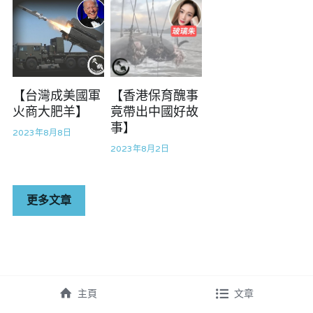
黎智英案審訊
美西媒體謊言實錄
伊美戰爭
【台灣成美國軍
【香港保育醜事
宏福苑聽證會
火商大肥羊】
竟帶出中國好故
事】
2023年8月8日
招國偉專欄
2023年8月2日
羅浚軒專欄
更多文章
林淑芳專欄
陳子遷律師專欄
溫志倫專欄
主頁
文章
汪明欣專欄