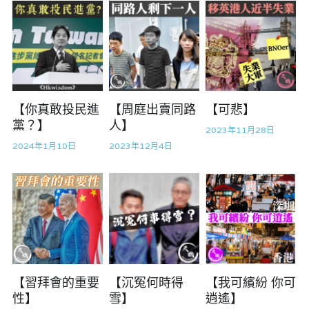
吃喝玩指南
反華推手你要知
龔靜儀大律師專欄
KOL 專欄
反華推手懶人包
高松傑專欄
民主派騙案十式
絕密法庭檔案
林淑芳專欄
【你真敢投民進
【周庭出賣同路
【可悲】
反華推手起底
黨？】
人】
大衛sir專欄
屈穎妍專欄
生活
醫院口岸爆炸案
2023年11月28日
2024年1月10日
2023年12月4日
美西霸凌內幕
朱庭萱專欄
林伯強專欄
屠龍小隊案
關於我們
吃喝玩指南
美西極權主義
莫綺琪專欄
黎智英案審訊
朱庭萱專欄
休閒好介紹
人才招聘
搜索
真相直擊
黃萬成專欄
支聯會案
親子
曾子晴專欄
投稿熱線
繁體中文
極端暴恐實錄
招國偉專欄
35+顛覆案
花生仔漫畫週記
商戶合作
莫綺琪專欄
繁體中文
【習拜會的重要
【沉冤何時得
【我可繽紛 你可
高松傑專欄
支持讚助
屈穎妍專欄
English
性】
雪】
逍遙】