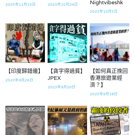
Nightvibeshk
林伯強專欄
條款及細則
花生仔漫畫週記
2023年11月15日
2023年10月24日
2023年10月3日
馮煒光專欄
關於我們
屠龍小隊案
趙處機專欄
35十顛覆案
KOL 精選
趙處機專欄
大衛sir專欄
港聞
【印度歸錯邊】
【貪字得過貧】
【如何真正挽回
曾子晴 - 晴深直說
醫院口岸爆炸案
JPEX
香港旅遊業經
2023年9月26日
濟？】
龔靜儀大律師專欄
2023年9月20日
馮煒光專欄
2023年9月18日
陳貴春大律師專欄
反華推手懶人包
陳子遷律師專欄
反華推手起底
羅浚軒專欄
美西霸凌內幕