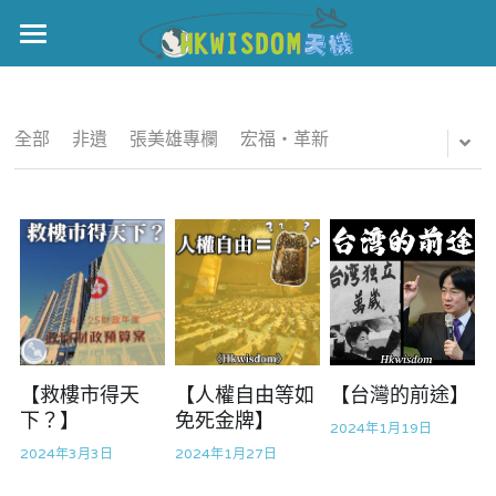
×
部落格分類
主頁
所有博客分類
世界盃
全部
非遺
張美雄專欄
宏福‧革新
世界盃
伊美戰爭
中國
黎智英案
親子
宏福火災
正本清源•黎智英案
國際
美西媒體謊言實錄
港聞
宏福‧革新
娛樂
宏福苑聽證會
中國
【救樓市得天
【人權自由等如
【台灣的前途】
下？】
免死金牌】
2024年1月19日
宏福火災正視聽
KOL 精選
國際
2024年3月3日
2024年1月27日
記錄．宏福苑火災
休閒好介紹
娛樂