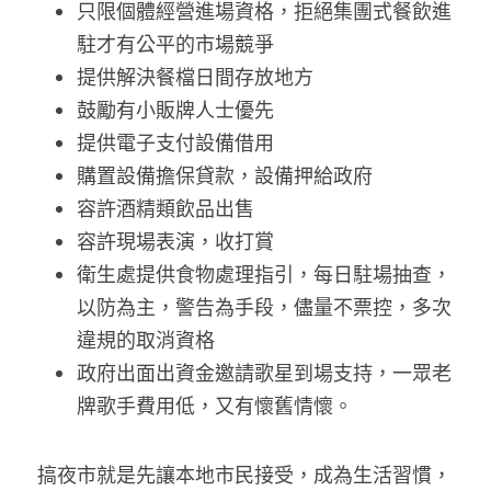
只限個體經營進場資格，拒絕集團式餐飲進
溫志倫專欄
駐才有公平的市場競爭
汪明欣專欄
提供解決餐檔日間存放地方
鼓勵有小販牌人士優先
張美雄專欄
提供電子支付設備借用
購置設備擔保貸款，設備押給政府
莊豪鋒專欄
容許酒精類飲品出售
香港科技專上書院｜專欄
容許現場表演，收打賞
衛生處提供食物處理指引，每日駐場抽查，
以防為主，警告為手段，儘量不票控，多次
違規的取消資格
政府出面出資金邀請歌星到場支持，一眾老
牌歌手費用低，又有懷舊情懷。
搞夜市就是先讓本地市民接受，成為生活習慣，