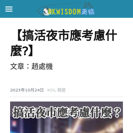
主頁
【搞活夜市應考慮什
世界盃
麼?】
伊美戰爭
黎智英案
文章：趙處機
宏福火災
正本清源•黎智英案
美西媒體謊言實錄
港聞
宏福‧革新
·
2023年10月24日
KOL 精選
宏福苑聽證會
中國
宏福火災正視聽
國際
記錄．宏福苑火災
娛樂