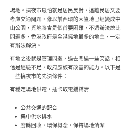
林伯強專欄
條款及細則
場地。搞夜市最怕就是居民反對，遠離民居又要
馮煒光專欄
關於我們
考慮交通問題，像以前西環的大笪地已經變成中
山公園，覓地將會是個首要困難，不過辦法總比
趙處機專欄
問題多，香港政府是全港擁地最多的地主，一定
KOL 精選
有辦法解決。
大衛sir專欄
有地之後就是管理問題，過去閙過一些笑話，相
信是經驗不足，政府應該有改善的能力。以下是
曾子晴 - 晴深直說
一些搞夜市的先決條件：
龔靜儀大律師專欄
有穩定場地供電，插卡取電鋪鋪清
陳貴春大律師專欄
公共交通的配合
陳子遷律師專欄
集中供水排水
羅浚軒專欄
廚餘回收，環保概念，保持場地清潔