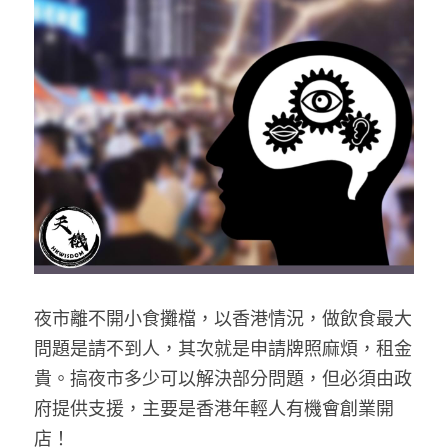
反華推手你要知
KOL 專欄
反華推手懶人包
民主派騙案十式
絕密法庭檔案
林淑芳專欄
反華推手起底
屈穎妍專欄
生活
醫院口岸爆炸案
美西霸凌內幕
朱庭萱專欄
屠龍小隊案
關於我們
吃喝玩指南
美西極權主義
莫綺琪專欄
黎智英案審訊
休閒好介紹
人才招聘
搜索
夜市離不開小食攤檔，以香港情況，做飲食最大
真相直擊
黃萬成專欄
支聯會案
親子
投稿熱線
繁體中文
問題是請不到人，其次就是申請牌照麻煩，租金
極端暴恐實錄
招國偉專欄
35+顛覆案
花生仔漫畫週記
商戶合作
繁體中文
貴。搞夜市多少可以解決部分問題，但必須由政
府提供支援，主要是香港年輕人有機會創業開
高松傑專欄
支持讚助
English
店！