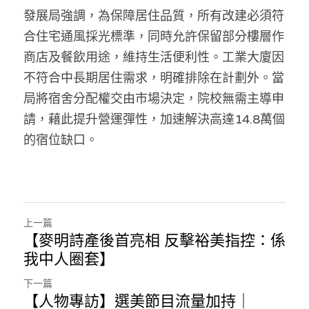
發展局強調，為保障居住品質，所有改建必須符
溫志倫專欄
合住宅通風採光標準，同時允許保留部分樓層作
汪明欣專欄
商店及餐飲用途，維持生活便利性。工業大廈因
不符合中長期居住需求，明確排除在計劃外。當
張美雄專欄
局將宿舍分配權交由市場決定，院校無需主導申
莊豪鋒專欄
請，藉此提升營運彈性，加速解決高達14.8萬個
的宿位缺口。
香港科技專上書院｜專欄
上一篇
【麥明詩產後首亮相 反擊裕美指控：係
我中人圈套】
下一篇
【人物專訪】選美節目流量加持｜