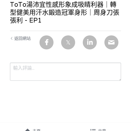
ToTo湯沛宜性感形象成吸睛利器｜轉
型健美用汗水鍛造冠軍身形｜周身刀張
張利 - EP1
返回網站
提交
取消