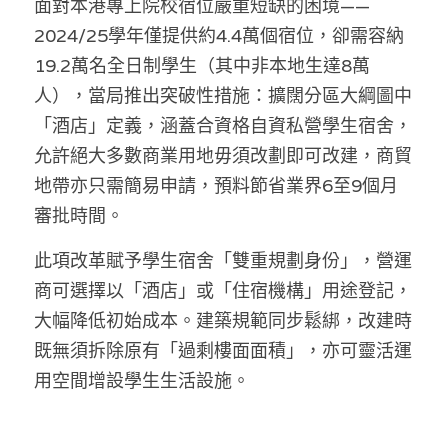
面對本港專上院校宿位嚴重短缺的困境——
林伯強專欄
條款及細則
2024/25學年僅提供約4.4萬個宿位，卻需容納
馮煒光專欄
關於我們
19.2萬名全日制學生（其中非本地生達8萬
人），當局推出突破性措施：擴闊分區大綱圖中
趙處機專欄
「酒店」定義，涵蓋合資格自資私營學生宿舍，
KOL 精選
允許絕大多數商業用地毋須改劃即可改建，商貿
地帶亦只需簡易申請，預料節省業界6至9個月
大衛sir專欄
審批時間。
曾子晴 - 晴深直說
此項改革賦予學生宿舍「雙重規劃身份」，營運
龔靜儀大律師專欄
商可選擇以「酒店」或「住宿機構」用途登記，
大幅降低初始成本。建築規範同步鬆綁，改建時
陳貴春大律師專欄
既無須拆除原有「過剩樓面面積」，亦可靈活運
陳子遷律師專欄
用空間增設學生生活設施。
羅浚軒專欄