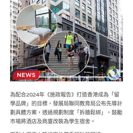
反華推手你要知
KOL 專欄
反華推手懶人包
民主派騙案十式
絕密法庭檔案
林淑芳專欄
反華推手起底
屈穎妍專欄
生活
醫院口岸爆炸案
美西霸凌內幕
朱庭萱專欄
屠龍小隊案
關於我們
吃喝玩指南
美西極權主義
莫綺琪專欄
黎智英案審訊
休閒好介紹
人才招聘
搜索
為配合2024年《施政報告》打造香港成為「留
真相直擊
黃萬成專欄
支聯會案
親子
投稿熱線
繁體中文
學品牌」的目標，發展局聯同教育局公布先導計
極端暴恐實錄
招國偉專欄
35+顛覆案
花生仔漫畫週記
商戶合作
繁體中文
劃具體方案，透過規劃制度「拆牆鬆綁」，鼓勵
市場將酒店及商廈改裝為學生宿舍。
高松傑專欄
支持讚助
English