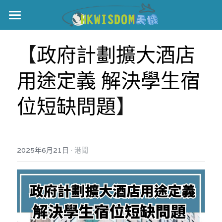
主頁
【
政府計劃擴大酒店
世界盃
用途定義 解決學生宿
伊美戰爭
位短缺問題
】
黎智英案
宏福火災
正本清源•黎智英案
美西媒體謊言實錄
港聞
宏福‧革新
·
2025年6月21日
港聞
宏福苑聽證會
中國
宏福火災正視聽
國際
記錄．宏福苑火災
娛樂