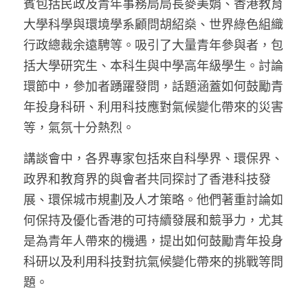
賓包括民政及青年事務局局長麥美娟、香港教育
林伯強專欄
條款及細則
大學科學與環境學系顧問胡紹燊、世界綠色組織
馮煒光專欄
關於我們
行政總裁余遠騁等。
吸引了大量青年參與者，包
括大學研究生、本科生與中學高年級學生。討論
趙處機專欄
環節中，參加者踴躍發問，話題涵蓋如何鼓勵青
KOL 精選
年投身科研、利用科技應對氣候變化帶來的災害
等，氣氛十分熱烈。
大衛sir專欄
講談會中，各界專家包括來自科學界、環保界、
曾子晴 - 晴深直說
政界和教育界的與會者共同探討了香港科技發
龔靜儀大律師專欄
展、環保城市規劃及人才策略。他們著重討論如
何保持及優化香港的可持續發展和競爭力，尤其
陳貴春大律師專欄
是為青年人帶來的機遇，提出如何鼓勵青年投身
陳子遷律師專欄
科研以及利用科技對抗氣候變化帶來的挑戰等問
題。
羅浚軒專欄