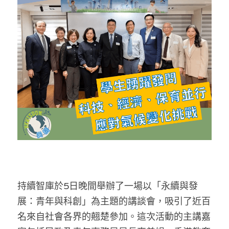
反華推手你要知
KOL 專欄
反華推手懶人包
民主派騙案十式
絕密法庭檔案
林淑芳專欄
反華推手起底
屈穎妍專欄
生活
醫院口岸爆炸案
美西霸凌內幕
朱庭萱專欄
屠龍小隊案
關於我們
吃喝玩指南
美西極權主義
莫綺琪專欄
黎智英案審訊
休閒好介紹
人才招聘
搜索
真相直擊
黃萬成專欄
支聯會案
親子
投稿熱線
繁體中文
持續智庫於5日晚間舉辦了一場以「永續與發
極端暴恐實錄
招國偉專欄
35+顛覆案
花生仔漫畫週記
商戶合作
繁體中文
展：青年與科創」為主題的講談會，吸引了近百
高松傑專欄
支持讚助
English
名來自社會各界的翹楚參加。這次活動的主講嘉