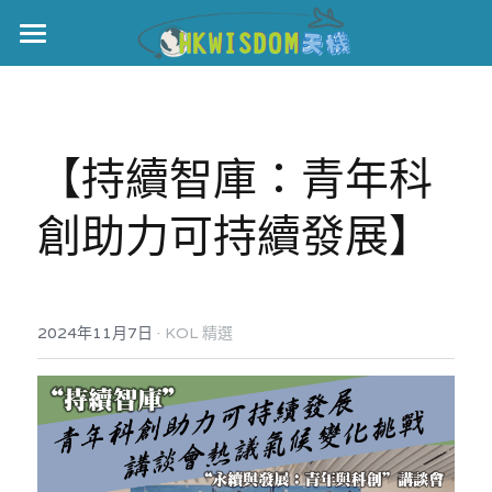
主頁
世界盃
【持續智庫：青年科
伊美戰爭
創助力可持續發展】
黎智英案
宏福火災
正本清源•黎智英案
美西媒體謊言實錄
港聞
宏福‧革新
·
2024年11月7日
KOL 精選
宏福苑聽證會
中國
宏福火災正視聽
國際
記錄．宏福苑火災
娛樂