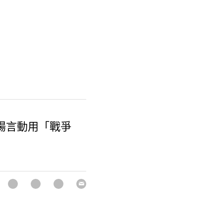
揚言動用「戰爭