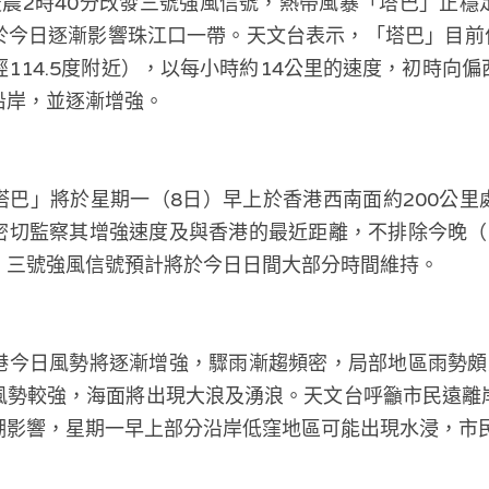
凌晨2時40分改發三號強風信號，熱帶風暴「塔巴」正穩
於今日逐漸影響珠江口一帶。天文台表示，「塔巴」目前位
東經114.5度附近），以每小時約14公里的速度，初時向
沿岸，並逐漸增強。
塔巴」將於星期一（8日）早上於香港西南面約200公里
密切監察其增強速度及與香港的最近距離，不排除今晚（
。三號強風信號預計將於今日日間大部分時間維持。
港今日風勢將逐漸增強，驟雨漸趨頻密，局部地區雨勢頗
風勢較強，海面將出現大浪及湧浪。天文台呼籲市民遠離
潮影響，星期一早上部分沿岸低窪地區可能出現水浸，市