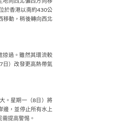
定地向西北偏西方向移
於香港以南約430公
偏西移動，稍後轉向西北
處掠過。雖然其環流較
7日）改發更高熱帶氣
大。星期一（8日）將
岸邊，並停止所有水上
民需提高警惕。