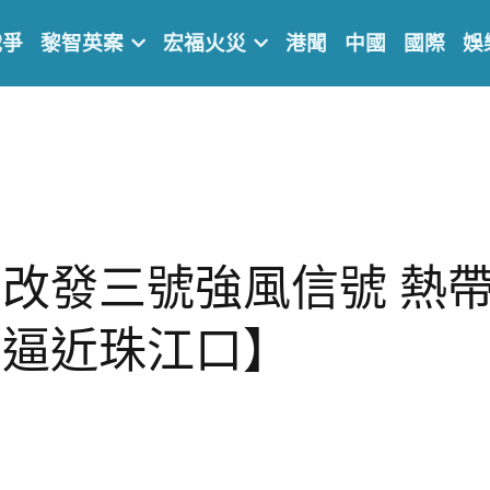
戰爭
黎智英案
宏福火災
港聞
中國
國際
娛
改發三號強風信號 熱
」逼近珠江口】