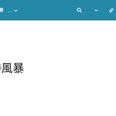
樂
…
帶風暴