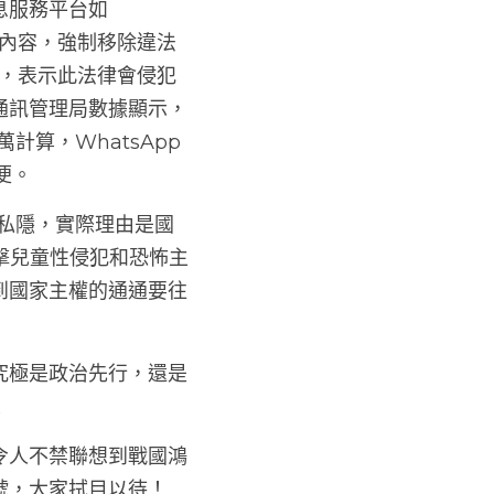
息服務平台如
通訊內容，強制移除違法
表態，表示此法律會侵犯
通訊管理局數據顯示，
萬計算，WhatsApp
便。
障私隱，實際理由是國
打擊兒童性侵犯和恐怖主
到國家主權的通通要往
究極是政治先行，還是
！
令人不禁聯想到戰國鴻
號，大家拭目以待！