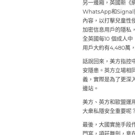
另一邊廂，英國新《
WhatsApp和S
內容，以打擊兒童性侵
加密信息用戶的隱私
全英國每10 個成人中
用戶大約有4,480
話說回來，美方指控中
安隱患。英方立場相同，
義，實際是為了更深
邊站。
美方、英方和歐盟運
大衆私隱安全重要呢
最後，大國實施手段
門宴，項莊舞劍，意