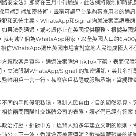
網路安全法》即將在三月中旬通過，此法例將限制即時訊
ignal採用端到端加密技術，聲稱可讓平台能夠審查用者的
犯和恐怖主義。WhatsApp和Signal均就法案高調
，如果法例通過，或考慮停止在英國提供服務。根據英國
，就有逾7 個為WhatsApp用家，以全英國人口約6,400
萬，相信WhatsApp退出英國市場會對當地人民造成極大不
方竊取客戶資料，通過法案強迫TikTok下架，表面保
立法限制WhatsApp/Signal 的加密通訊，美其名
入監察用戶一言一行。甚麼客戶私隱或服務承諾，當觸碰
用不同的手段侵犯私隱，限制人民自由，目的顯然易見。
？相信兩間國際社交媒體公司的表態，讀者們已經有答案
作政治打壓，針對中方，違背人類多年建立文明的原則，
在沛公。下一波，香港會否被牽連呢？還是隱藏戰爭的訊