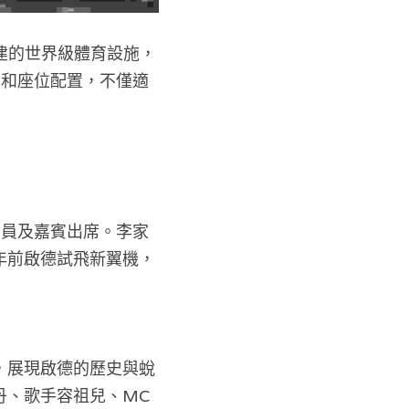
建的世界級體育設施，
台和座位配置，不僅適
官員及嘉賓出席。李家
年前啟德試飛新翼機，
，展現啟德的歷史與蛻
丹、歌手容祖兒、MC