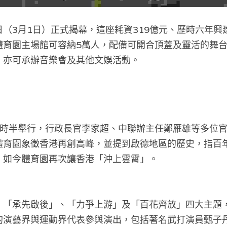
（3月1日）正式揭幕，這座耗資319億元、歷時六年興
體育園主場館可容納5萬人，配備可開合頂蓋及靈活的舞
，亦可承辦音樂會及其他文娛活動。
6時半舉行，行政長官李家超、中聯辦主任鄭雁雄等多位
體育園象徵香港再創高峰，並提到啟德地區的歷史，指百
，如今體育園再次讓香港「沖上雲霄」。
、「承先啟後」、「力爭上游」及「百花齊放」四大主題
的演藝界與運動界代表參與演出，包括著名武打演員甄子