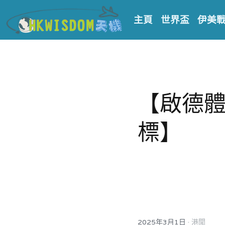
主頁
世界盃
伊美
【啟德體
標】
·
2025年3月1日
港聞