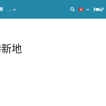
樂
…
港新地