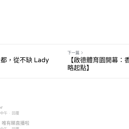
下一篇
，從不缺 Lady
【啟德體育園開幕：
略起點】
r
10中午
·
回覆
，唯有睇直播啦
11中午
·
回覆