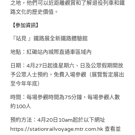
之地，他們可以近距離觀賞和了解退役列車和鐵
溫志倫專欄
路文化的歷史價值。
汪明欣專欄
【參加資訊】
張美雄專欄
『站見 』鐵路展全新鐵路體驗館
莊豪鋒專欄
地點：紅磡站內城際直通車區域內
香港科技專上書院｜專欄
日期：4月27日起逢星期六、日及公眾假期開放
予公眾人士預約，免費入場參觀（展覽暫定展出
至今年年底）
時間：每場參觀時間為75分鐘，每場參觀人數
約100人
預約方法：4月20日10am起於以下網址 
https://stationrailvoyage.mtr.com.hk 查看並