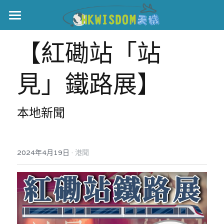
主頁
【紅磡站「站
世界盃
見」鐵路展】
伊美戰爭
黎智英案
本地新聞
宏福火災
正本清源•黎智英案
美西媒體謊言實錄
港聞
宏福‧革新
·
2024年4月19日
港聞
宏福苑聽證會
中國
宏福火災正視聽
國際
記錄．宏福苑火災
娛樂