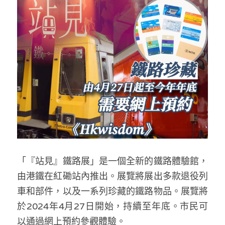
反華推手你要知
KOL 專欄
反華推手懶人包
民主派騙案十式
絕密法庭檔案
林淑芳專欄
反華推手起底
屈穎妍專欄
生活
醫院口岸爆炸案
美西霸凌內幕
朱庭萱專欄
屠龍小隊案
關於我們
吃喝玩指南
美西極權主義
莫綺琪專欄
黎智英案審訊
休閒好介紹
人才招聘
搜索
真相直擊
「『站見』鐵路展」是一個全新的鐵路體驗館，
黃萬成專欄
支聯會案
親子
投稿熱線
繁體中文
由港鐵在紅磡站內推出。展覽將展出多款退役列
極端暴恐實錄
招國偉專欄
35+顛覆案
花生仔漫畫週記
商戶合作
繁體中文
車和部件，以及一系列珍藏的鐵路物品。展覽將
於2024年4月27日開始，持續至年底。市民可
高松傑專欄
支持讚助
English
以通過網上預約參觀體驗。