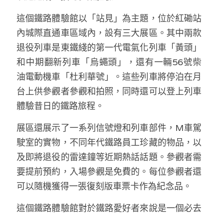
林伯強專欄
條款及細則
這個鐵路體驗館以「站見」為主題，位於紅磡站
馮煒光專欄
關於我們
內城際直通車區域內，設有三大展區。其中兩款
退役列車是東鐵綫的第一代電氣化列車「黃頭」
趙處機專欄
和中期翻新列車「烏蠅頭」，還有一輛56號柴
KOL 精選
油電動機車「杜利華號」。這些列車將停泊在月
台上供參觀者參觀和拍照，同時還可以登上列車
大衛sir專欄
體驗昔日的鐵路旅程。
曾子晴 - 晴深直說
展區還展示了一系列信號燈和列車部件，M車駕
龔靜儀大律師專欄
駛室的實物，不同年代鐵路員工珍藏的物品，以
及即將退役的雷達鐘等近期熱話話題。參觀者需
陳貴春大律師專欄
要提前預約，入場參觀是免費的。每位參觀者還
陳子遷律師專欄
可以隨機獲得一張復刻版車票卡作為紀念品。
羅浚軒專欄
這個鐵路體驗館對於鐵路愛好者來說是一個必去