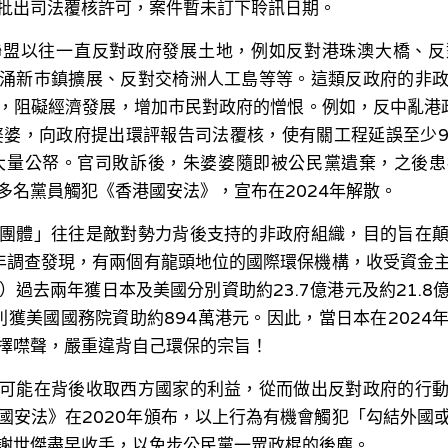
批出司法覆核許可，案件暫未訂下聆訊日期。
聯盟以往一直反對政府發展土地，例如反對港珠澳大橋、反
涌新巿鎮擴展、反對交椅洲人工島等等。這類反政府的非
，阻礙經濟發展，增加巿民對政府的憎恨。例如，反中亂港政
婆婆，向政府提出環評報告司法覆核，使有關工程延誤至少
大量公帑。官司敗訴後，朱婆婆隨即被公民黨遺棄，之後
多名黨員觸犯《香港國安法》，宣布在2024年解散。
團體」往往是敵對勢力背後支持的非政府組織，目的旨在
3年調查發現，有兩個有龍頭地位的國際環保機構，收受資金
）過去兩年獲日本及美國分別資助約23.7億港元及約21.
年則獲美國國務院資助約894萬港元。因此，當日本在2024
擇噤聲，嚴重違背自己環保的宗旨！
可能在背後收取西方國家的利益，從而做出反對政府的行
國安法》在2020年頒布，以上行為有機會觸犯「勾結外國
謝世傑盡早收手，以免步公民黨一眾政棍的後塵。