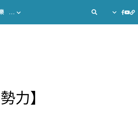
樂
…
暗勢力】