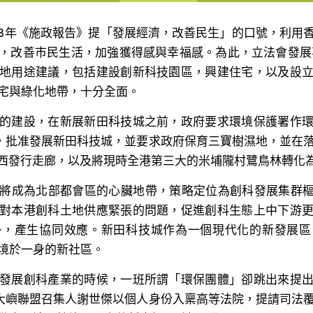
23年《施政報告》提「發展經濟，改善民生」的口號，利用
，改善巿民生活，加強獲得感與幸福感。為此，立法會發展事
地用途建議，包括建設創新科技園區，興建住宅，以及設
宅與綠化地帶，十分全面。
的建設，在新展新田科技城之前，政府要求環境保護署作
，批准發展新田科技城，並要求政府保育三寶樹濕地，並在
東西發行走廊，以及將現時全港第三大的米埔隴村鷺鳥林轉化
將成為北部都會區的心臟地帶，策略定位為創科發展集群樞
對本港創科土地供應緊張的問題，促進創科生態上中下游
勢，產生協同效應。新田科技城作為一個現代化的新發展區
境於一身的新社區。
發展創科產業的時候，一班所謂「環保團體」卻跳出來提
大嶼聯盟召集人謝世傑以個人身份入稟高等法院，提請司法