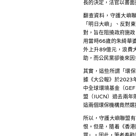
長的決定，法官以書面
翻查資料，守護大嶼
「明日大嶼」、反對東
對，旨在阻撓政府施政
用當時66歲的朱綺華
外上升89億元，浪費
助，而公民黨卻後來因
其實，這些所謂「環保
據《大公報》於202
中全球環境基金（GEF
盟（IUCN）過去兩
這兩個環保機構竟然選
所以，守護大嶼聯盟有
恨。但是，隨着《香港
罪」。因此，筆者奉勸