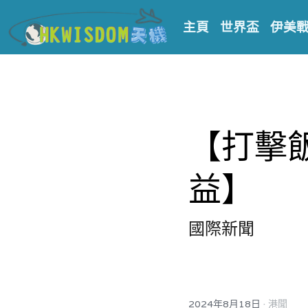
主頁
世界盃
伊美
【打擊
益】
國際新聞
·
2024年8月18日
港聞