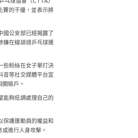
乓球協會（CTTA）
比賽的干擾，並表示將
中國公安部已經揭露了
涉嫌在線誹謗乒乓球運
一些粉絲在女子單打決
抖音等社交媒體平台宣
相關賬戶。
望能夠低調處理自己的
以保護運動員的權益和
息或進行人身攻擊。