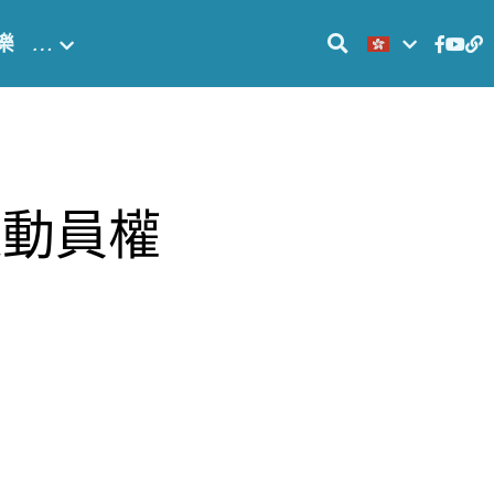
樂
…
運動員權