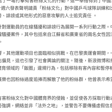
起了一場打擊有害粉絲文化的行動，這一舉措得到了中國乒
A於週六發表聲明譴責「粉絲文化」對中國乒乓球隊訓練和
謗、誹謗或其他形式的惡意攻擊的人士追究責任 。
針對運動員的在線騷擾和誹謗行為展開一系列行動之際。
線騷擾案件，其中包括來自江蘇省和廣東省的兩名女性因
。
響，其他運動項目也面臨相似挑戰。在巴黎奧運會期間，
出偏見，這也引發了社會輿論的關注。隨後，新浪微博和
體育領域的「飯圈」違規行為，包括移除有害內容和暫停
展樂也因粉絲過度追捧而解散了他的粉絲群，他曾表示希
有害粉絲文化對中國體育界的侵蝕，並促使各方採取行動
局強調，網絡並非「法外之地」，並警告不要傳播虛假信