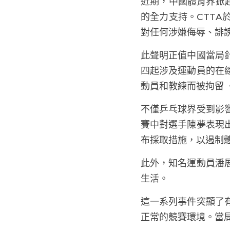
近期，中國體育界掀
的全力支持。CTT
對任何涉嫌侮辱、誹
此聲明正值中國當局
四起涉及運動員的在
動員和教練而被拘留 
不僅乒乓球界受到影
賽中對選手陳夢表現
布採取措施，以遏制
此外，知名運動員潘
生活。
這一系列事件突顯了
正常的競賽環境。當