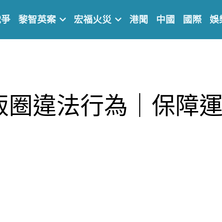
戰爭
黎智英案
宏福火災
港聞
中國
國際
娛
飯圈違法行為｜保障