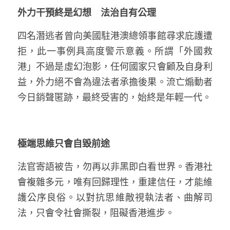
外力干預終是幻想　法治自有公理
四名潛逃者曾向美國駐港澳總領事館尋求庇護遭
拒，此一事例具高度警示意義。所謂「外國救
港」不過是虛幻泡影，任何國家只會顧及自身利
益，外力絕不會為違法者承擔後果。流亡煽動者
今日銷聲匿跡，最終受害的，始終是年輕一代。
極端思維只會自毀前途
法官寄語被告，勿再以非黑即白看世界。香港社
會複雜多元，唯有回歸理性，重建信任，才能維
護公序良俗。以對抗思維敵視執法者、曲解司
法，只會令社會撕裂，阻礙香港進步。