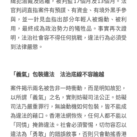
緝犯潛藏及逃離，被判監17個月及13個月。法
林伯強專欄
條款及細則
官判詞直指案件有預謀、有資金、有境外黑手參
馮煒光專欄
關於我們
與，並一針見血指出部分年輕人被煽動、被利
用，最終成為政治勢力的犧牲品。事實再次證
趙處機專欄
明，法治社會容不得任何挑戰，違法行為必須受
KOL 精選
到法律嚴懲。
大衛sir專欄
曾子晴 - 晴深直說
「義氣」包裝違法　法治底線不容踰越
龔靜儀大律師專欄
案件揭示兩名被告非一時衝動，而是明知故犯，
以所謂「義氣」之名，實則妨礙司法公正。妨礙
陳貴春大律師專欄
司法乃嚴重罪行，無論動機如何包裝，皆不能成
為違法的藉口。香港法網恢恢，任何人都不能以
陳子遷律師專欄
「同情」掩飾違法。社會必須警惕，切勿容忍以
羅浚軒專欄
違法為「勇敢」的錯誤敘事，否則只會動搖香港