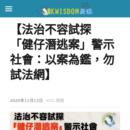
主頁
【法治不容試探　
世界盃
「健仔潛逃案」警示
伊美戰爭
社會：以案為鑑，勿
黎智英案
試法網】
宏福火災
正本清源•黎智英案
美西媒體謊言實錄
港聞
宏福‧革新
·
2025年11月12日
宏福苑聽證會
KOL 精選
中國
宏福火災正視聽
國際
記錄．宏福苑火災
娛樂