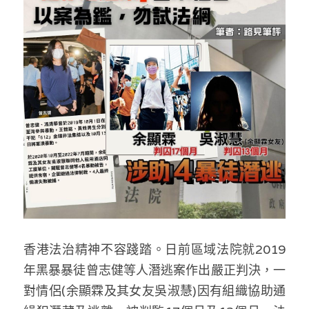
反華推手你要知
KOL 專欄
反華推手懶人包
民主派騙案十式
絕密法庭檔案
林淑芳專欄
反華推手起底
屈穎妍專欄
生活
醫院口岸爆炸案
美西霸凌內幕
朱庭萱專欄
屠龍小隊案
關於我們
吃喝玩指南
美西極權主義
莫綺琪專欄
黎智英案審訊
休閒好介紹
人才招聘
搜索
真相直擊
黃萬成專欄
支聯會案
親子
投稿熱線
繁體中文
香港法治精神不容踐踏。日前區域法院就2019
極端暴恐實錄
招國偉專欄
35+顛覆案
花生仔漫畫週記
商戶合作
繁體中文
年黑暴暴徒曾志健等人潛逃案作出嚴正判決，一
高松傑專欄
支持讚助
English
對情侶(余顯霖及其女友吳淑慧)因有組織協助通