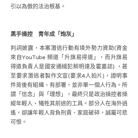
引以為傲的法治根基。
溫志倫專欄
汪明欣專欄
黑手操控　青年成「炮灰」
張美雄專欄
判詞披露，本案潛逃行動有境外勢力資助(資金
莊豪鋒專欄
來自YouTube 頻道「升旗易得道」，而升旗易
香港科技專上書院｜專欄
得道負責人是國安通緝犯蔡明達及霍嘉誌) ，甚
至要求潛逃者製作文宣(要求4人拍片)，證明事
件背後有組織、有部署，並非單一個人行為。所
謂「信念」與「理想」，最終只是政治操控者操
縱年輕人、犧牲其前途的工具。部分人在海外逍
遙，卻讓年輕人背負刑責、家庭破碎，誠屬可悲
可恨。