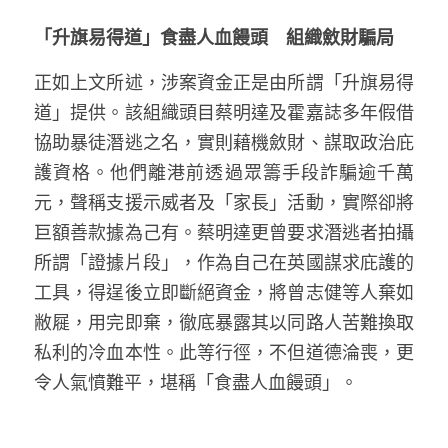
「升旗易得道」食盡人血饅頭　組織斂財騙局
正如上文所述，涉案資金正是由所謂「升旗易得
道」提供。該組織頭目蔡明達及霍嘉誌多年假借
協助暴徒潛逃之名，實則藉機斂財、謀取政治庇
護資格。他們離港前透過眾籌手段詐騙逾千萬
元，聲稱支援示威者及「家長」活動，實際卻將
巨額善款據為己有。蔡明達更曾要求潛逃者拍攝
所謂「證據片段」，作為自己在英國謀求庇護的
工具，得逞後立即斷絕資金，將曾志健等人棄如
敝屣，用完即棄，徹底暴露其以同路人苦難換取
私利的冷血本性。此等行徑，不但道德淪喪，更
令人氣憤難平，堪稱「食盡人血饅頭」。