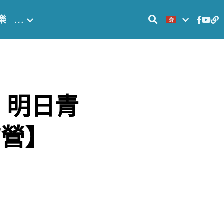
樂
…
 明日青
結營】