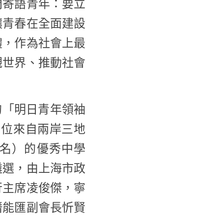
門寄語青年：要立
讓青春在全面建設
體，作為社會上最
觀世界、推動社會
的「明日青年領袖
 位來自兩岸三地
0 名）的優秀中學
遴選，由上海市政
行主席凌俊傑，寧
潛能匯副會長忻賢