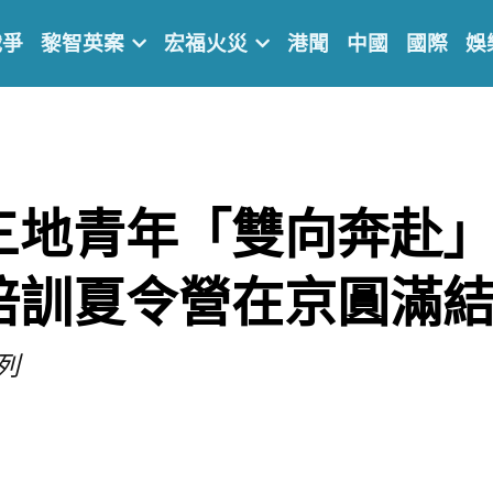
戰爭
黎智英案
宏福火災
港聞
中國
國際
娛
三地青年「雙向奔赴」
培訓夏令營在京圓滿
列