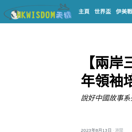
主頁
世界盃
伊美
【兩岸
年領袖
說好中國故事系
·
2023年8月13日
港聞