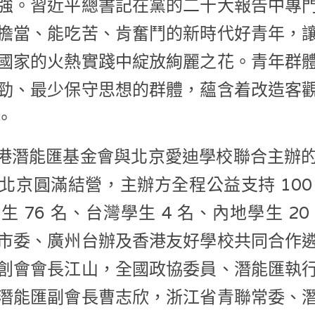
強。習近平總書記在黨的二十大報告中專
擔當、能吃苦、肯奮鬥的新時代好青年，
國家的火熱實踐中綻放絢麗之花。青年群
勁、最少保守思想的群體，蘊含着改造客
。
香港潛能匯基金會與北京愛迪學校聯合主辦
北京圓滿結營，主辦方全程公益支持 100
 76 名、台灣學生 4 名、內地學生 2
市委、廣州台辦及香港友好學校共同合作
創會會長江山，全國政協委員、潛能匯執
潛能匯副會長曹志欣，浙江省青聯常委、