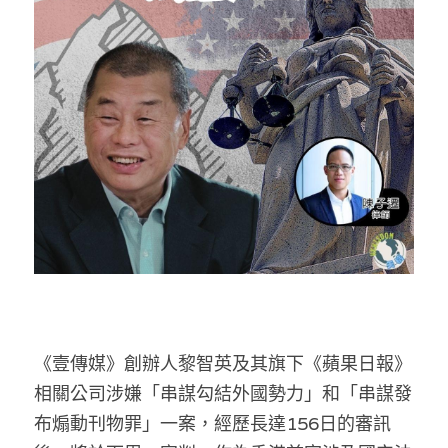
反華推手你要知
KOL 專欄
反華推手懶人包
民主派騙案十式
絕密法庭檔案
林淑芳專欄
反華推手起底
屈穎妍專欄
生活
醫院口岸爆炸案
美西霸凌內幕
朱庭萱專欄
屠龍小隊案
關於我們
吃喝玩指南
美西極權主義
莫綺琪專欄
黎智英案審訊
休閒好介紹
人才招聘
搜索
真相直擊
黃萬成專欄
支聯會案
親子
投稿熱線
繁體中文
《壹傳媒》創辦人黎智英及其旗下《蘋果日報》
極端暴恐實錄
招國偉專欄
35+顛覆案
花生仔漫畫週記
商戶合作
繁體中文
相關公司涉嫌「串謀勾結外國勢力」和「串謀發
高松傑專欄
支持讚助
English
布煽動刊物罪」一案，經歷長達156日的審訊