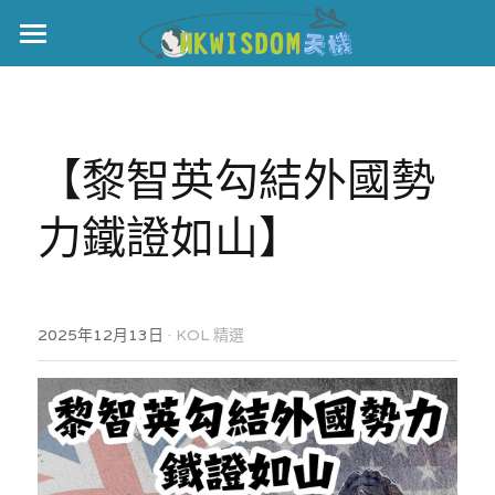
主頁
世界盃
【黎智英勾結外國勢
伊美戰爭
力鐵證如山】
黎智英案
宏福火災
正本清源•黎智英案
美西媒體謊言實錄
港聞
宏福‧革新
·
2025年12月13日
KOL 精選
宏福苑聽證會
中國
宏福火災正視聽
國際
記錄．宏福苑火災
娛樂