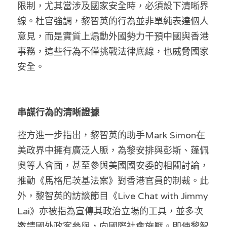
限制，尤其當涉及國家安全時，必須設下清晰界
線。杜官強調，黎智英的行為並非單純表達個人
意見，而是實質上煽動外國勢力干預中國與香港
事務，這些行為不僅挑戰法律底線，也威脅國家
安全。
串謀行為的清晰證據
控方進一步指出，黎智英的助手Mark Simon在
美政界中擁有廣泛人脈，為黎安排與彭斯、蓬佩
奧等人會面，甚至參與美國國安委的相關討論，
推動《馬格尼茨基法案》對香港官員的制裁。此
外，黎智英的訪談節目《Live Chat with Jimmy 
Lai》亦被指為宣傳其政治立場的工具，並多次
邀請國外政客參與，向國際社會施壓。即使黎智