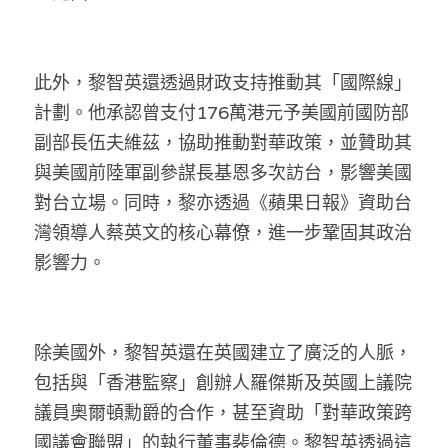
溫志倫專欄
汪明欣專欄
此外，黎智英還透過財政支持推動其「國際線」
計劃。他承認曾支付176萬港元予美國前國防部
張美雄專欄
副部長伍夫維茲，協助推動對華政策，並贊助其
莊豪鋒專欄
與美國前陸軍副參謀長基恩多次訪台，影響美國
對台立場。同時，黎亦透過《蘋果日報》資助台
香港科技專上書院｜專欄
灣領導人蔡英文的核心幕僚，進一步鞏固其政治
影響力。
除美國外，黎智英還在英國建立了廣泛的人脈，
包括與「香港監察」創辦人羅傑斯及英國上議院
議員奧爾頓勳爵的合作，甚至資助「對華政策跨
國議會聯盟」的執行董事裴倫德。黎智英透過這