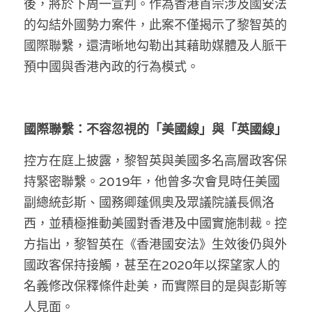
後，將於下周一宣判。作為香港首宗涉及國安法
林伯強專欄
條款及細則
的勾結外國勢力案件，此案不僅揭示了黎智英的
馮煒光專欄
關於我們
國際聯繫，還清晰地勾勒出其藉助媒體及人脈干
預中國與香港內政的行為模式。
趙處機專欄
KOL 精選
國際聯繫：不容忽視的「美國線」與「英國線」
大衛sir專欄
控方在庭上披露，黎智英與美國多名高層政客保
曾子晴 - 晴深直說
持緊密聯繫。2019年，他曾多次會見時任美國
龔靜儀大律師專欄
副總統彭斯、國務卿蓬佩奧及眾議院議長佩洛
西，並積極推動美國對香港及中國實施制裁。控
陳貴春大律師專欄
方指出，黎智英在《香港國安法》生效後仍與外
陳子遷律師專欄
國政客保持接觸，甚至在2020年以探望家人的
名義修改保釋條件赴美，而實際目的是與彭斯等
羅浚軒專欄
人見面。