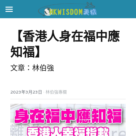
主頁
【香港人身在福中應
世界盃
知福】
伊美戰爭
黎智英案
文章：林伯強
宏福火災
正本清源•黎智英案
美西媒體謊言實錄
港聞
宏福‧革新
·
2023年3月23日
林伯強專欄
宏福苑聽證會
中國
宏福火災正視聽
國際
記錄．宏福苑火災
娛樂