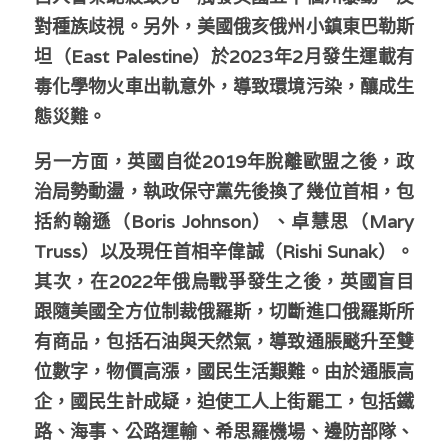
對種族歧視。另外，美國俄亥俄州小鎮東巴勒斯
坦（East Palestine）於2023年2月發生運載有
毒化學物火車出軌意外，導致環境污染，釀成生
態災難。
另一方面，英國自從2019年脫離歐盟之後，政
治局勢動盪，執政保守黨先後換了幾位首相，包
括約翰遜（Boris Johnson）、卓慧思（Mary 
Truss）以及現任首相辛偉誠（Rishi Sunak）。
其次，在2022年俄烏戰爭發生之後，英國盲目
跟隨美國全方位制裁俄羅斯，切斷進口俄羅斯所
有商品，包括石油與天然氣，導致通脹颷升至雙
位數字，物價高漲，國民生活艱難。由於通脹高
企，國民生計成疑，迫使工人上街罷工，包括鐵
路、海事、公路運輸、希思羅機場、邊防部隊、