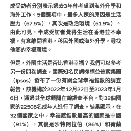
林伯強專欄
條款及細則
成受訪者分別表示過去3年曾考慮到海外升學和
海外工作。5個選項中，最多人揀的原因是生活
馮煒光專欄
關於我們
壓力（57.5%），其次是政治環境（51.9%）。
趙處機專欄
由此可見，半成受訪者覺得生活在香港並不幸
福，有意離開香港，移民外國或海外升學，尋找
KOL 精選
他鄉的幸福環境。
大衛sir專欄
但是，外國生活是否比香港幸福？我們可以參考
曾子晴 - 晴深直說
另一份問卷調查，國際知名民調機構益普索集團
（Ipsos）發布了一份有關全球幸福指數的調查
龔靜儀大律師專欄
報告，該機構於2022年12月22日至2023年1月
陳貴春大律師專欄
6日，通過其全球顧問在線調查平台，對32個國
家的22508名成年人進行了調查。結果顯示，在
陳子遷律師專欄
32個國家之中，幸福感指數最高的國家是中國
羅浚軒專欄
（91%），其後是沙特阿拉伯（86%）和荷蘭