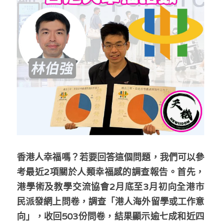
反華推手你要知
KOL 專欄
反華推手懶人包
民主派騙案十式
絕密法庭檔案
林淑芳專欄
反華推手起底
屈穎妍專欄
生活
醫院口岸爆炸案
美西霸凌內幕
朱庭萱專欄
屠龍小隊案
關於我們
吃喝玩指南
美西極權主義
莫綺琪專欄
黎智英案審訊
休閒好介紹
人才招聘
搜索
香港人幸福嗎？若要回答這個問題，我們可以參
真相直擊
黃萬成專欄
支聯會案
親子
投稿熱線
繁體中文
考最近2項關於人類幸福感的調查報告。首先，
極端暴恐實錄
招國偉專欄
35+顛覆案
花生仔漫畫週記
商戶合作
繁體中文
港學術及教學交流協會2月底至3月初向全港市
民派發網上問卷，調查「港人海外留學或工作意
高松傑專欄
支持讚助
English
向」，收回503份問卷，結果顯示逾七成和近四