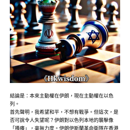
反華推手你要知
KOL 專欄
反華推手懶人包
民主派騙案十式
絕密法庭檔案
林淑芳專欄
反華推手起底
屈穎妍專欄
生活
醫院口岸爆炸案
美西霸凌內幕
朱庭萱專欄
屠龍小隊案
關於我們
吃喝玩指南
美西極權主義
莫綺琪專欄
黎智英案審訊
休閒好介紹
人才招聘
搜索
真相直擊
黃萬成專欄
支聯會案
親子
投稿熱線
繁體中文
結論是：本來主動權在伊朗，現在主動權在以色
列。
極端暴恐實錄
招國偉專欄
35+顛覆案
花生仔漫畫週記
商戶合作
繁體中文
首先聲明，我希望和平，不想有戰爭。但這次，是
高松傑專欄
否可說令人失望呢？伊朗對以色列本地的襲擊像
支持讚助
English
「搔癢」，毫無力度。伊朗伊斯蘭革命衛隊在香港