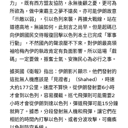
力」，既有西方盟友協防，永無後顧之憂，更可為
所欲為，做中東霸主之夢不遠矣。亦可能伊朗故意
「示敵以弱」，引以色列來襲，再擴大戰線，站在
道德高地。無論如何，此刻言之尚早。但是起碼已
向伊朗國民交待報復回擊以色列本土已完成「軍事
行動」，不然國內的聲浪壓不下來，對伊朗最高領
袖哈梅內伊的執政肯定有負面影響。所以這場「戲
碼」一定要做，振奮士氣、安撫民心為必行之事。
據英國《衛報》指出：伊朗影片顯示，他們發射的
這批無人機應該是「見證者」（Shahed），時速
大約177公里，速度不算快，從伊朗發射要6小時
才會到以色列，容易攔截。巡弋飛彈則可能需要2
小時才會從伊朗到達以色列，彈道飛彈可能15分鐘
就夠了。據悉，分段發射無人機和飛彈，讓它們在
相近的時間內打擊以色列、或者分波攻擊，可癱瘓
以色列防空系統。