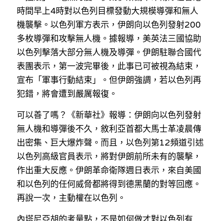
林伯強專欄
條款及細則
時間早上4時對以色列目標發動大規模導彈和無人
機襲擊。以色列軍方表示，伊朗向以色列發射200
馮煒光專欄
關於我們
多枚導彈和攻擊無人機。據報導，美英法三國協助
趙處機專欄
以色列擊落大部分無人機及導彈。伊朗駐聯合國代
表團表示，第一波完畢後，此事已可被視為結束，
KOL 精選
宣布「軍事行動結束」。但伊朗強調，若以色列再
犯錯，將會遭到嚴厲報復。
大衛sir專欄
可以善了嗎？《新華社》報導：伊朗向以色列發射
曾子晴 - 晴深直說
無人機和導彈後不久，敘利亞首都大馬士革凌晨傳
龔靜儀大律師專欄
出密集、巨大爆炸聲。而且，以色列第12頻道引述
以色列高級官員表示，將對伊朗前所未有的襲擊，
陳貴春大律師專欄
作出重大反應。伊朗革命衛隊週日表示，來自美國
和以色列的任何威脅都將得到德黑蘭的對等回應。
陳子遷律師專欄
再說一次，主動權在以色列。
羅浚軒專欄
內塔尼亞胡的考量點，不是如何做才對以色列有