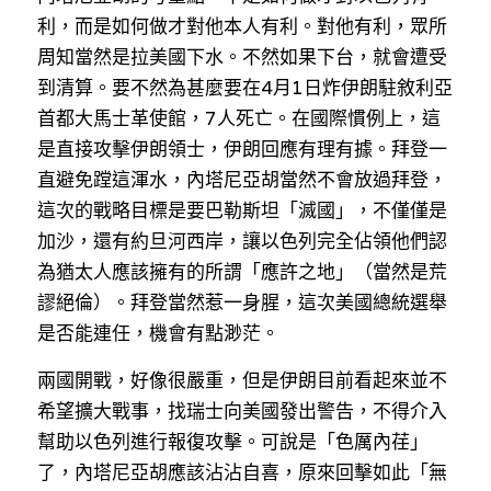
溫志倫專欄
利，而是如何做才對他本人有利。對他有利，眾所
周知當然是拉美國下水。不然如果下台，就會遭受
汪明欣專欄
到清算。要不然為甚麼要在4月1日炸伊朗駐敘利亞
首都大馬士革使館，7人死亡。在國際慣例上，這
張美雄專欄
是直接攻擊伊朗領士，伊朗回應有理有據。拜登一
莊豪鋒專欄
直避免蹚這渾水，內塔尼亞胡當然不會放過拜登，
這次的戰略目標是要巴勒斯坦「滅國」，不僅僅是
香港科技專上書院｜專欄
加沙，還有約旦河西岸，讓以色列完全佔領他們認
為猶太人應該擁有的所謂「應許之地」（當然是荒
謬絕倫）。拜登當然惹一身腥，這次美國總統選舉
是否能連任，機會有點渺茫。
兩國開戰，好像很嚴重，但是伊朗目前看起來並不
希望擴大戰事，找瑞士向美國發出警告，不得介入
幫助以色列進行報復攻擊。可說是「色厲內荏」
了，內塔尼亞胡應該沾沾自喜，原來回擊如此「無