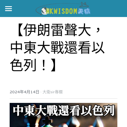
主頁
【伊朗雷聲大，
世界盃
中東大戰還看以
伊美戰爭
黎智英案
色列！】
宏福火災
正本清源•黎智英案
美西媒體謊言實錄
港聞
宏福‧革新
·
2024年4月14日
大衛sir專欄
宏福苑聽證會
中國
宏福火災正視聽
國際
記錄．宏福苑火災
娛樂