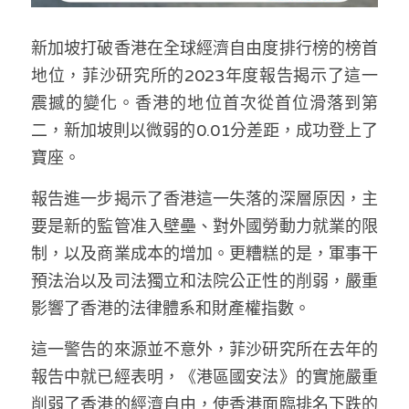
林伯強專欄
條款及細則
新加坡打破香港在全球經濟自由度排行榜的榜首
馮煒光專欄
關於我們
地位，菲沙研究所的2023年度報告揭示了這一
趙處機專欄
震撼的變化。香港的地位首次從首位滑落到第
二，新加坡則以微弱的0.01分差距，成功登上了
KOL 精選
寶座。
大衛sir專欄
報告進一步揭示了香港這一失落的深層原因，主
曾子晴 - 晴深直說
要是新的監管准入壁壘、對外國勞動力就業的限
制，以及商業成本的增加。更糟糕的是，軍事干
龔靜儀大律師專欄
預法治以及司法獨立和法院公正性的削弱，嚴重
陳貴春大律師專欄
影響了香港的法律體系和財產權指數。
陳子遷律師專欄
這一警告的來源並不意外，菲沙研究所在去年的
報告中就已經表明，《港區國安法》的實施嚴重
羅浚軒專欄
削弱了香港的經濟自由，使香港面臨排名下跌的