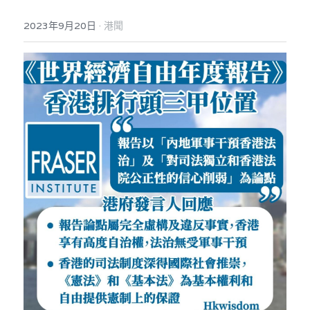
·
2023年9月20日
港聞
反華推手你要知
KOL 專欄
反華推手懶人包
民主派騙案十式
絕密法庭檔案
林淑芳專欄
反華推手起底
屈穎妍專欄
生活
醫院口岸爆炸案
美西霸凌內幕
朱庭萱專欄
屠龍小隊案
關於我們
吃喝玩指南
美西極權主義
莫綺琪專欄
黎智英案審訊
休閒好介紹
人才招聘
搜索
真相直擊
黃萬成專欄
支聯會案
親子
投稿熱線
繁體中文
極端暴恐實錄
招國偉專欄
35+顛覆案
花生仔漫畫週記
商戶合作
繁體中文
高松傑專欄
支持讚助
English