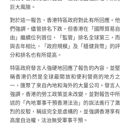
溫志倫專欄
巨大風險。
汪明欣專欄
對於這一報告，香港特區政府對此有所回應。他
們強調，儘管排名下跌，但香港在「國際貿易自
張美雄專欄
由」繼續位列首位，「監管」排名全球第三，而
與去年相比，「政府規模」及「穩健貨幣」的評
莊豪鋒專欄
分和排名也有所提高。
香港科技專上書院｜專欄
特區政府發言人強硬地回應了報告的內容，並堅
稱香港仍然是全球最開放和便利營商的地方之
一，匯聚了來自內地和海外的大量公司。發言人
強調，香港的勞工政策並未改變，並對報告中所
述的「內地軍事干預香港法治」的說法進行了激
烈的反駁，稱這完全是虛構的，並強調香港享有
高度自治權，法治無受軍事干預。