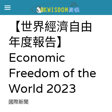
主頁
【世界經濟自由
世界盃
年度報告】
伊美戰爭
黎智英案
Economic 
宏福火災
正本清源•黎智英案
Freedom of the 
美西媒體謊言實錄
港聞
宏福‧革新
World 2023
宏福苑聽證會
中國
宏福火災正視聽
國際
國際新聞
記錄．宏福苑火災
娛樂