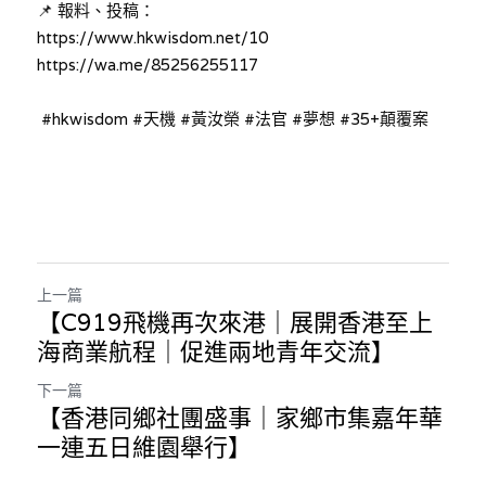
📌 報料、投稿：
溫志倫專欄
https://www.hkwisdom.net/10
https://wa.me/85256255117
汪明欣專欄
 #hkwisdom #天機 #黃汝榮 #法官 #夢想 #35+顛覆案
張美雄專欄
莊豪鋒專欄
香港科技專上書院｜專欄
上一篇
【C919飛機再次來港｜展開香港至上
海商業航程｜促進兩地青年交流】
下一篇
【香港同鄉社團盛事｜家鄉市集嘉年華
一連五日維園舉行】