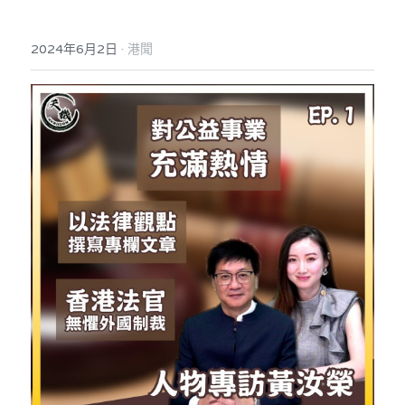
反華推手你要知
·
2024年6月2日
港聞
KOL 專欄
反華推手懶人包
民主派騙案十式
絕密法庭檔案
林淑芳專欄
反華推手起底
屈穎妍專欄
生活
醫院口岸爆炸案
美西霸凌內幕
朱庭萱專欄
屠龍小隊案
關於我們
吃喝玩指南
美西極權主義
莫綺琪專欄
黎智英案審訊
休閒好介紹
人才招聘
搜索
真相直擊
黃萬成專欄
支聯會案
親子
投稿熱線
繁體中文
極端暴恐實錄
招國偉專欄
35+顛覆案
花生仔漫畫週記
商戶合作
繁體中文
高松傑專欄
支持讚助
English