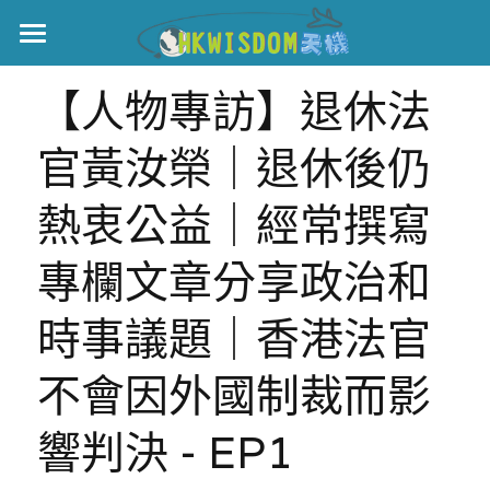
主頁
【人物專訪】退休法
世界盃
官黃汝榮｜退休後仍
伊美戰爭
熱衷公益｜經常撰寫
黎智英案
專欄文章分享政治和
宏福火災
正本清源•黎智英案
時事議題｜香港法官
美西媒體謊言實錄
港聞
宏福‧革新
不會因外國制裁而影
宏福苑聽證會
中國
宏福火災正視聽
國際
響判決 - EP1
記錄．宏福苑火災
娛樂