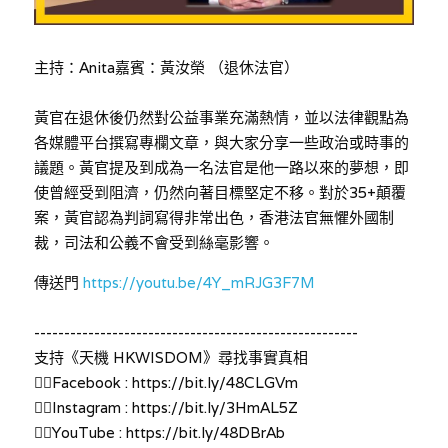
林伯強專欄
條款及細則
馮煒光專欄
關於我們
主持：Anita嘉賓：黃汝榮 （退休法官）
趙處機專欄
黃官在退休後仍然對公益事業充滿熱情，並以法律觀點為
各媒體平台撰寫專欄文章，與大家分享一些政治或時事的
KOL 精選
議題。黃官提及到成為一名法官是他一路以來的夢想，即
使曾經受到阻濟，仍然向著目標堅定不移。對於35+顛覆
大衛sir專欄
案，黃官認為判詞寫得非常出色，香港法官無懼外國制
曾子晴 - 晴深直說
裁，司法和公義不會受到絲毫影響。
傳送門 
https://youtu.be/4Y_mRJG3F7M
龔靜儀大律師專欄
陳貴春大律師專欄
------------------------------------------------------
支持《天機 HKWISDOM》尋找事實真相
陳子遷律師專欄
👉🏻Facebook : https://bit.ly/48CLGVm
👉🏻Instagram : https://bit.ly/3HmAL5Z
羅浚軒專欄
👉🏻YouTube : https://bit.ly/48DBrAb