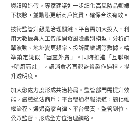
與證照造假。專家建議進一步細化高風險品類線
溫志倫專欄
下核驗，並動態更新商戶資質，確保合法有效。
汪明欣專欄
技術監管升級是治理關鍵。平台需加大投入，利
張美雄專欄
用大數據與人工智能開發風險識別模型，分析訂
單波動、地址變更頻率、投訴關鍵詞等數據，精
莊豪鋒專欄
準鎖定疑似「幽靈外賣」。同時推進「互聯網
香港科技專上書院｜專欄
+明廚亮灶」，讓消費者直觀監督製作過程，提
升透明度。
加大懲處力度形成共治格局。監管部門需提升效
能，嚴懲違法商戶；平台暢通舉報渠道，簡化維
權流程。通過商家自律、平台盡責、監管到位、
公眾監督，形成全方位治理網絡。