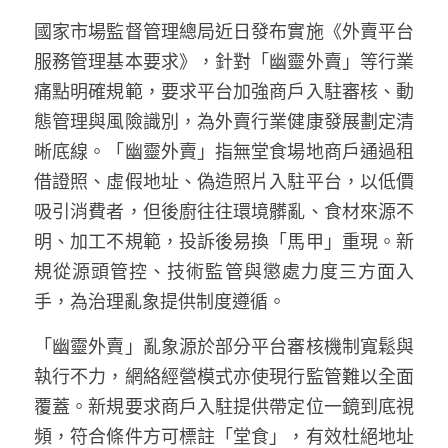
林伯強專欄
條款及細則
國家市場監督管理總局近日發布實施《外賣平台
馮煒光專欄
關於我們
服務管理基本要求》，針對「幽靈外賣」等行業
痛點明確規範，要求平台加強商戶入駐審核、動
趙處機專欄
態管理與風險識別，為外賣行業健康發展劃定清
KOL 精選
晰底線。「幽靈外賣」指無堂食場地商戶通過租
借證照、虛假地址、偽造照片入駐平台，以低價
大衛sir專欄
吸引消費者，但後廚往往環境髒亂、食材來源不
曾子晴 - 晴深直說
明、加工不規範，投訴後易換「馬甲」重現。新
規從源頭管控、技術監管與懲處力度三方面入
龔靜儀大律師專欄
手，為治理亂象提供制度遵循。
陳貴春大律師專欄
「幽靈外賣」亂象源於部分平台審核機制寬鬆與
執行不力，網絡經營模式亦使現行監管難以全面
陳子遷律師專欄
覆蓋。新規要求商戶入駐提供帶定位一鏡到底視
羅浚軒專欄
頻，符合條件方可標註「堂食」，有效杜絕地址