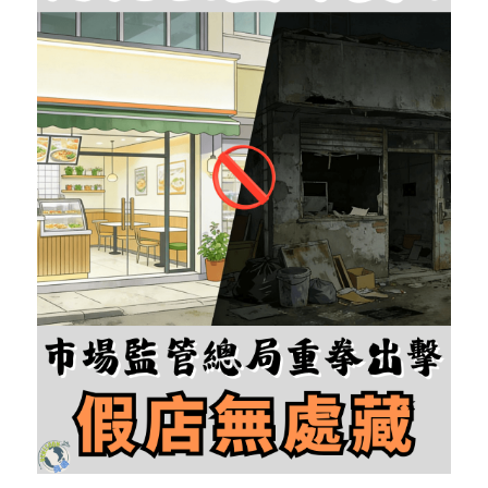
反華推手你要知
KOL 專欄
反華推手懶人包
民主派騙案十式
絕密法庭檔案
林淑芳專欄
反華推手起底
屈穎妍專欄
生活
醫院口岸爆炸案
美西霸凌內幕
朱庭萱專欄
屠龍小隊案
關於我們
吃喝玩指南
美西極權主義
莫綺琪專欄
黎智英案審訊
休閒好介紹
人才招聘
搜索
真相直擊
黃萬成專欄
支聯會案
親子
投稿熱線
繁體中文
極端暴恐實錄
招國偉專欄
35+顛覆案
花生仔漫畫週記
商戶合作
繁體中文
高松傑專欄
支持讚助
English