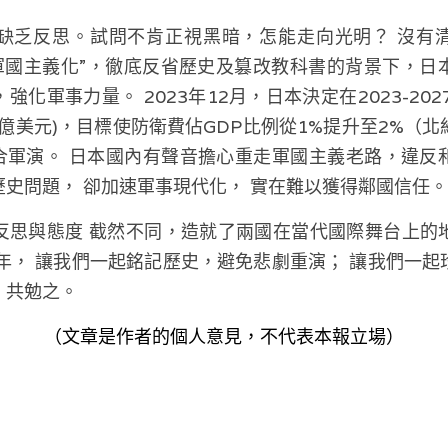
缺乏反思。試問不肯正視黑暗，怎能走向光明？ 沒有
去軍國主義化”，徹底反省歷史及篡改教科書的背景下，日
化軍事力量。 2023年12月，日本決定在2023-20
0億美元)，目標使防衛費佔GDP比例從1%提升至2%（
聯合軍演。 日本國內有聲音擔心重走軍國主義老路，違反
史問題， 卻加速軍事現代化， 實在難以獲得鄰國信任。
反思與態度 截然不同，造就了兩國在當代國際舞台上的
年， 讓我們一起銘記歷史，避免悲劇重演； 讓我們一
。共勉之。
（文章是作者的個人意見，不代表本報立場）