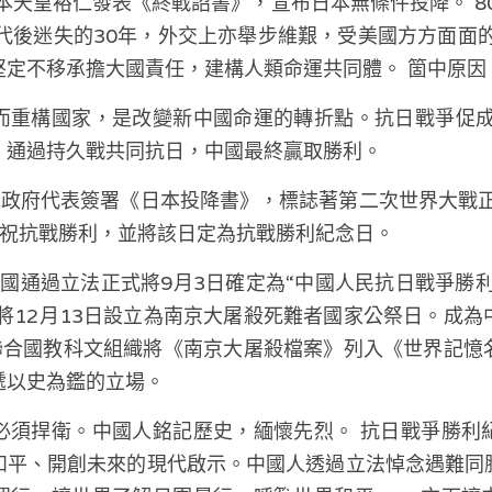
，日本天皇裕仁發表《終戰詔書》，宣布日本無條件投降。 8
代後迷失的30年，外交上亦舉步維艱，受美國方方面面
堅定不移承擔大國責任，建構人類命運共同體。 箇中原因
而重構國家，是改變新中國命運的轉折點。抗日戰爭促成
。通過持久戰共同抗日，中國最終贏取勝利。
日本政府代表簽署《日本投降書》，標誌著第二次世界大戰正式
慶祝抗戰勝利，並將該日定為抗戰勝利紀念日。
， 中國通過立法正式將9月3日確定為“中國人民抗日戰爭勝
將12月13日設立為南京大屠殺死難者國家公祭日。成
，聯合國教科文組織將《南京大屠殺檔案》列入《世界記
遞以史為鑑的立場。
必須捍衛。中國人銘記歷史，緬懷先烈。 抗日戰爭勝利
和平、開創未來的現代啟示。中國人透過立法悼念遇難同