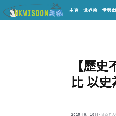
主頁
世界盃
伊美
【歷史
比 以
·
2025年8月18日
陳貴春大