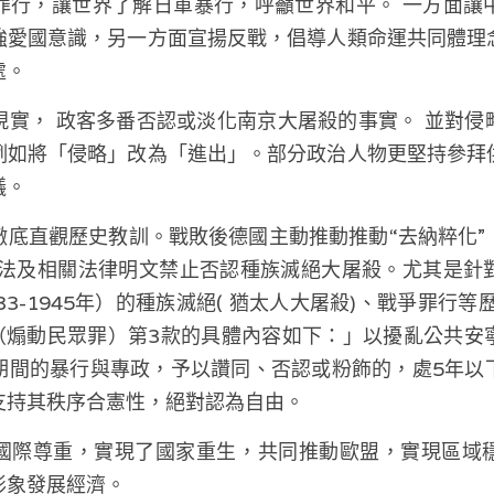
罪行，讓世界了解日軍暴行，呼籲世界和平。 一方面讓
強愛國意識，另一方面宣揚反戰，倡導人類命運共同體理
處。
現實， 政客多番否認或淡化南京大屠殺的事實。 並對侵
例如將「侵略」改為「進出」。部分政治人物更堅持參拜
議。
徹底直觀歷史教訓。戰敗後德國主動推動推動“去納粹化”
憲法及相關法律明文禁止否認種族滅絕大屠殺。尤其是針
33-1945年）的種族滅絕( 猶太人大屠殺)、戰爭罪行等
條（煽動民眾罪）第3款的具體內容如下：」以擾亂公共安
期間的暴行與專政，予以讚同、否認或粉飾的，處5年以
支持其秩序合憲性，絕對認為自由。
國際尊重，實現了國家重生，共同推動歐盟，實現區域
形象發展經濟。