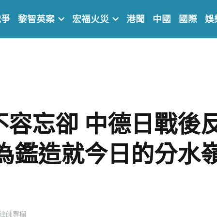
戰爭
黎智英案
宏福火災
港聞
中國
國際
娛
不容忘卻 中德日戰後
史為鑑造就今日的分水
律師專欄