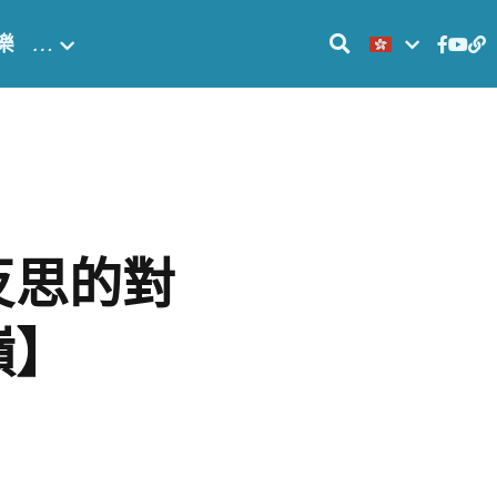
樂
…
反思的對
嶺】