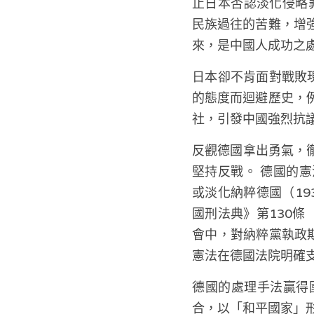
止日本否認淡化侵略
民族過往的苦難，增
來，是中國人成功之
日本卻不肯面對戰敗
的態度而迴避歷史，
社，引發中國強烈抗
反觀德國拿出勇氣，
堅持反戰。 德國的
或淡化納粹德國（19
國刑法典》第130
會中，對納粹黨執政
憲法在德國法院明確
德國的處理手法贏得
合，以「和平國家」