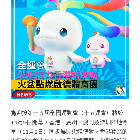
反華推手你要知
KOL 專欄
反華推手懶人包
民主派騙案十式
絕密法庭檔案
林淑芳專欄
反華推手起底
屈穎妍專欄
生活
醫院口岸爆炸案
美西霸凌內幕
朱庭萱專欄
屠龍小隊案
關於我們
吃喝玩指南
美西極權主義
莫綺琪專欄
黎智英案審訊
休閒好介紹
人才招聘
搜索
真相直擊
黃萬成專欄
支聯會案
親子
投稿熱線
繁體中文
為迎接第十五屆全國運動會（十五運會）將於
極端暴恐實錄
招國偉專欄
35+顛覆案
花生仔漫畫週記
商戶合作
繁體中文
11月9日開幕，香港、廣州、澳門及深圳四地今
高松傑專欄
支持讚助
English
早（11月2日）同步展開火炬傳遞。香港賽區的