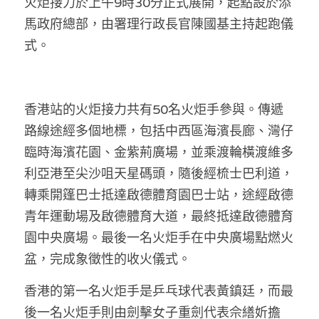
火炬接力於上午9時30分正式展開，起點設於添
林伯強專欄
條款及細則
馬政府總部，由署理行政長官陳國基主持起跑儀
馮煒光專欄
關於我們
式。
趙處機專欄
KOL 精選
香港站的火炬接力共有50名火炬手參與。傳遞
路線途經多個地標，包括中西區海濱長廊、灣仔
大衛sir專欄
臨時海濱花園、金紫荊廣場，並乘渡輪橫渡維多
曾子晴 - 晴深直說
利亞港至尖沙咀天星碼頭，隨後經梳士巴利道，
轉乘開篷巴士抵達啟德體育園巴士站，途經啟德
龔靜儀大律師專欄
青年運動場及啟德體育大道，最終抵達啟德體育
陳貴春大律師專欄
園中央廣場。最後一名火炬手在中央廣場點燃火
盆，完成象徵性的收火儀式。
陳子遷律師專欄
香港的第一名火炬手是乒乓球代表黃鎮廷，而最
羅浚軒專欄
後一名火炬手則由劍擊女子重劍代表佘繕妡擔