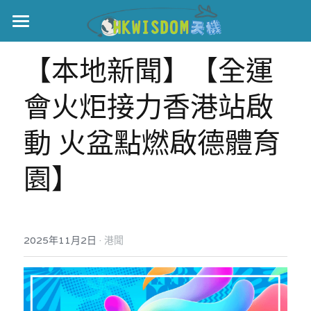
主頁
【本地新聞】【全運
世界盃
會火炬接力香港站啟
伊美戰爭
動 火盆點燃啟德體育
黎智英案
園】
宏福火災
正本清源•黎智英案
美西媒體謊言實錄
港聞
宏福‧革新
·
2025年11月2日
宏福苑聽證會
港聞
中國
宏福火災正視聽
國際
記錄．宏福苑火災
娛樂