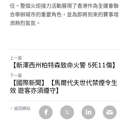
任。整個火炬接力活動展現了香港作為全運會聯
溫志倫專欄
合舉辦城市的重要角色，並為即將到來的賽事增
汪明欣專欄
添熱烈氣氛。
張美雄專欄
莊豪鋒專欄
上一篇
香港科技專上書院｜專欄
【新澤西州柏特森致命火警 5死11傷】
下一篇
【國際新聞】【馬爾代夫世代禁煙令生
效 遊客亦須遵守】
返回網站