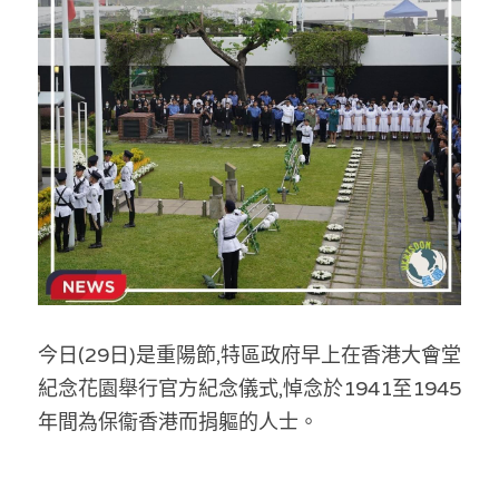
反華推手你要知
KOL 專欄
反華推手懶人包
民主派騙案十式
絕密法庭檔案
林淑芳專欄
反華推手起底
屈穎妍專欄
生活
醫院口岸爆炸案
美西霸凌內幕
朱庭萱專欄
屠龍小隊案
關於我們
吃喝玩指南
美西極權主義
莫綺琪專欄
黎智英案審訊
休閒好介紹
人才招聘
搜索
今日(29日)是重陽節,特區政府早上在香港大會堂
真相直擊
黃萬成專欄
支聯會案
親子
投稿熱線
繁體中文
紀念花園舉行官方紀念儀式,悼念於1941至1945
極端暴恐實錄
招國偉專欄
35+顛覆案
花生仔漫畫週記
商戶合作
繁體中文
年間為保衞香港而捐軀的人士。
高松傑專欄
支持讚助
English