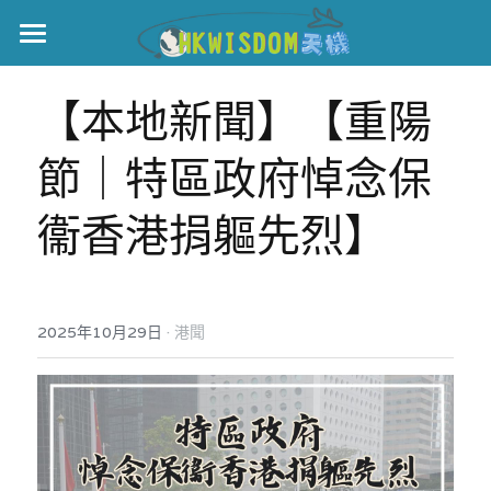
主頁
【本地新聞】【重陽
世界盃
節｜特區政府悼念保
伊美戰爭
衞香港捐軀先烈】
黎智英案
宏福火災
正本清源•黎智英案
美西媒體謊言實錄
港聞
宏福‧革新
·
2025年10月29日
港聞
宏福苑聽證會
中國
宏福火災正視聽
國際
記錄．宏福苑火災
娛樂