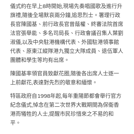
林伯強專欄
條款及細則
儀式約在早上8時開始,現場先奏唱國歌及進行升
旗禮,隨後全場默哀兩分鐘,追思烈士。署理行政
馮煒光專欄
關於我們
長官陳國基、前行政長官曾蔭權、終審法院首席
趙處機專欄
法官張舉能、多名司局長、行政會議召集人葉劉
淑儀,以及中央駐港機構代表、外國駐港領事館
KOL 精選
代表、原東江縱隊港九獨立大隊成員、退伍軍人
大衛sir專欄
團體和學生等均有出席。
曾子晴 - 晴深直說
陳國基率領官員致獻花圈,隨後各出席人士逐一
上前獻花,表達對先烈的敬意和緬懷。
龔靜儀大律師專欄
特區政府自1998年起,每年重陽節都會舉行官方
陳貴春大律師專欄
紀念儀式,悼念在第二次世界大戰期間為保衞香
陳子遷律師專欄
港而犧牲的人士,提醒市民珍惜來之不易的和
平。
羅浚軒專欄