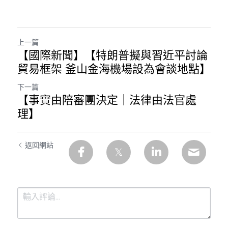
溫志倫專欄
汪明欣專欄
上一篇
【國際新聞】【特朗普擬與習近平討論
張美雄專欄
貿易框架 釜山金海機場設為會談地點】
莊豪鋒專欄
下一篇
【事實由陪審團決定｜法律由法官處
香港科技專上書院｜專欄
理】
返回網站