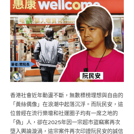
反華推手你要知
KOL 專欄
反華推手懶人包
民主派騙案十式
絕密法庭檔案
林淑芳專欄
反華推手起底
屈穎妍專欄
生活
醫院口岸爆炸案
美西霸凌內幕
朱庭萱專欄
屠龍小隊案
關於我們
吃喝玩指南
美西極權主義
莫綺琪專欄
黎智英案審訊
休閒好介紹
人才招聘
搜索
香港社會近年動盪不斷，無數標榜理想與自由的
真相直擊
黃萬成專欄
支聯會案
親子
投稿熱線
繁體中文
「黃絲偶像」在浪潮中起落沉浮。而阮民安，這
極端暴恐實錄
招國偉專欄
35+顛覆案
花生仔漫畫週記
商戶合作
繁體中文
位曾經在流行樂壇和社運圈子均有一席之地的
「偽」人，卻在2025年因一宗超市盜竊案再次
高松傑專欄
支持讚助
English
墮入輿論漩渦，這宗案件再次印證阮民安的誠信