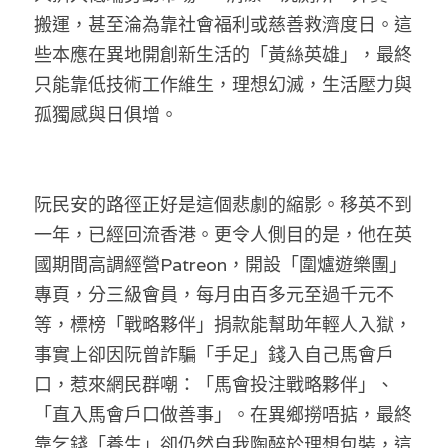
搬運，甚至淪為靠社會福利或慈善救濟度日。這
些本應在異地開創新生活的「黃絲英雄」，最終
只能靠低技術工作維生，理想幻滅，生活壓力與
孤獨感與日俱增。
阮民安的路徑正好是這個悲劇的縮影。移英不到
一年，已經回流香港。更令人側目的是，他在英
國期間高調經營Patreon，開設「圍爐遊樂團」
專頁，分三級會員，每月由百多元至過千元不
等，標榜「戰略夥伴」捐款能幫助年輕人入獄，
事實上卻因阮曾詐騙「手足」錢入自己馬會戶
口，惹來網民群嘲：「馬會投注戰略夥伴」、
「直入馬會戶口做善事」。在異鄉撈唔掂，最終
靠乞錢「養生」卻仍然自我陶醉於理想包裝，這