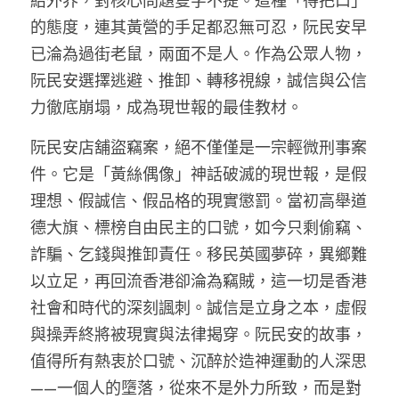
給外界，對核心問題隻字不提。這種「得把口」
的態度，連其黃營的手足都忍無可忍，阮民安早
已淪為過街老鼠，兩面不是人。作為公眾人物，
阮民安選擇逃避、推卸、轉移視線，誠信與公信
力徹底崩塌，成為現世報的最佳教材。
阮民安店舖盜竊案，絕不僅僅是一宗輕微刑事案
件。它是「黃絲偶像」神話破滅的現世報，是假
理想、假誠信、假品格的現實懲罰。當初高舉道
德大旗、標榜自由民主的口號，如今只剩偷竊、
詐騙、乞錢與推卸責任。移民英國夢碎，異鄉難
以立足，再回流香港卻淪為竊賊，這一切是香港
社會和時代的深刻諷刺。誠信是立身之本，虛假
與操弄終將被現實與法律揭穿。阮民安的故事，
值得所有熱衷於口號、沉醉於造神運動的人深思
——一個人的墮落，從來不是外力所致，而是對