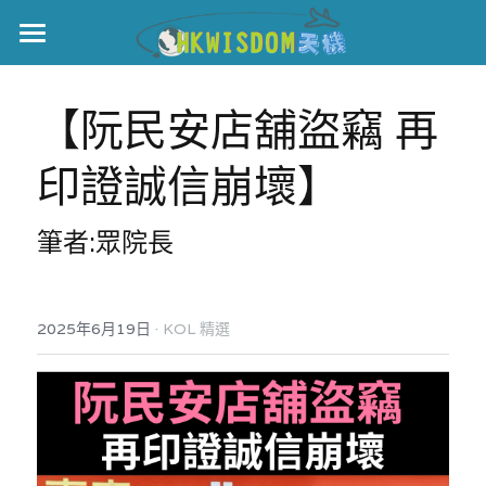
主頁
【阮民安店舖盜竊 再
世界盃
印證誠信崩壞】
伊美戰爭
黎智英案
筆者:眾院長
宏福火災
正本清源•黎智英案
美西媒體謊言實錄
港聞
宏福‧革新
·
2025年6月19日
KOL 精選
宏福苑聽證會
中國
宏福火災正視聽
國際
記錄．宏福苑火災
娛樂