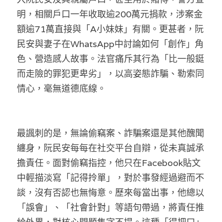
明，相關戶口一年收取逾200萬元捐款，涉案金
額逾71萬直接與「A小妹妹」有關。更甚者，阮
民安與妻子在WhatsApp中討論如何「創作」角
色、營造感人故事。法官痛斥其行為「比一般鋌
而走險的罪犯更卑劣」，以高姿態詐騙、勒索同
情心，毫無道德底線。
最諷刺的是，無論偷竊案、詐騙案還是其他醜聞
纏身，阮民安每每在社交平台自辯，從未真誠承
擔責任。面對偷竊指控，他只在Facebook貼文
中輕描淡寫「記得拎單」，對於事發經過避而不
談，沒有否認也無悔意。歷來每當出事，他總以
「誤會」、「社會針對」等語句帶過，將責任推