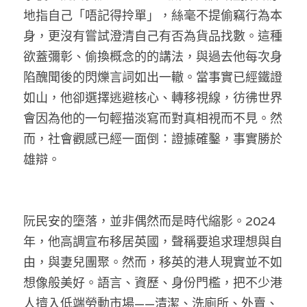
地指自己「唔記得拎單」，絲毫不提偷竊行為本
溫志倫專欄
身，更沒有嘗試澄清自己有否為貨品找數。這種
汪明欣專欄
欲蓋彌彰、偷換概念的的講法，與過去他每次身
陷醜聞後的閃爍言詞如出一轍。當事實已經鐵證
張美雄專欄
如山，他卻選擇逃避核心、轉移視線，彷彿世界
莊豪鋒專欄
會因為他的一句輕描淡寫而對真相視而不見。然
而，社會觀感已經一面倒：證據確鑿，事實勝於
香港科技專上書院｜專欄
雄辯。
阮民安的墮落，並非偶然而是時代縮影。2024
年，他高調宣布移居英國，聲稱要追求理想與自
由，與妻兒團聚。然而，移英的港人現實並不如
想像般美好。語言、資歷、身份門檻，把不少港
人擠入低端勞動市場——清潔、洗廁所、外賣、