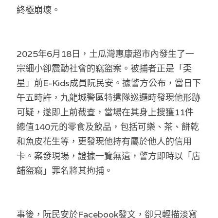
林伯強專欄
條款及細則
終極崩壞。
馮煒光專欄
關於我們
趙處機專欄
2025年6月18日，土瓜灣惠康超市內發生了一
宗細小卻震動社會的竊盜案。被捕者正是「奀
KOL 精選
星」前E-Kids成員阮民安。據警方公布，當日下
大衛sir專欄
午五時許，九龍城警區特遣隊巡邏時發現他形跡
可疑，遂即上前截查，當場在其身上搜獲11件
曾子晴 - 晴深直說
總值140元的零食及飲品，包括可樂、茶、餅乾
龔靜儀大律師專欄
和魚皮花生等，更發現他持有屬於他人的信用
卡。案發現場，證據一覽無遺，警方即時以「店
陳貴春大律師專欄
舖盜竊」罪名將其拘捕。
陳子遷律師專欄
羅浚軒專欄
事後，阮民安於Facebook發文，卻只輕描淡寫