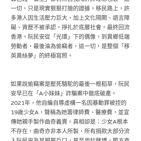
一切，只是現實狠狠打臉的證據。移民路上，許
多港人因生活壓力巨大，加上文化隔閡、語言障
礙、資歷不被承認，掙扎於底層社會，最終回流
香港。阮民安從「光環」下的偶像，到異鄉低端
勞動者，最後淪為偷竊者，這一切，是整個「移
英黃絲夢」的終極寫照。
如果說偷竊案是壓死駱駝的最後一根稻草，阮民
安早已在「A小妹妹」詐騙案中徹底破產。
2021年，他自編自導虛構一名因暴動罪被控的
19歲少女A，聲稱為她籌律師費、醫療費，並宣
傳她親手製作曲奇義賣。真相卻是：少女A根本
不存在，曲奇亦非本人所製，所有捐款大部分流
入阮民安及其親屬戶口，甚至用於賭博。警方查